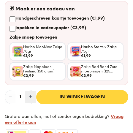
🎁
Maak er een cadeau van
Handgeschreven kaartje toevoegen (€1,99)
Inpakken in cadeaupapier (€3,99)
Zakje snoep toevoegen
Haribo MaoMixx Zakje
Haribo Starmix Zakje
70gr
75gr
€1,99
€1,99
Zakje Napoleon
Zakje Red Band Zure
Fruitmix (150 gram)
snoepringen (125
€3,99
gram)
€3,99
−
Aantal
+
:
IN WINKELWAGEN
1
Grotere aantallen, met of zonder eigen bedrukking?
Vraag
een offerte aan