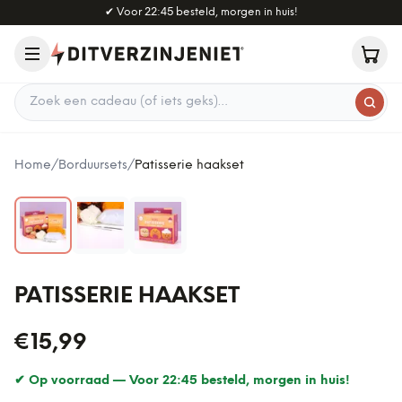
Naar hoofdinhoud
✔
Voor 22:45 besteld, morgen in huis!
Zoek een cadeau
Home
/
Borduursets
/
Patisserie haakset
PATISSERIE HAAKSET
€15,99
✔ Op voorraad —
Voor 22:45 besteld, morgen in huis!