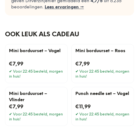
geven Ditverzinjeniet gemiddeld een
4,7
/5
uit
6.235
beoordelingen.
Lees ervaringen →
OOK LEUK ALS CADEAU
Mini borduurset – Vogel
Mini borduurset – Roos
€7,99
€7,99
✔
Voor 22:45 besteld, morgen
✔
Voor 22:45 besteld, morgen
in huis!
in huis!
Mini borduurset –
Punch needle set – Vogel
Vlinder
€7,99
€11,99
✔
Voor 22:45 besteld, morgen
✔
Voor 22:45 besteld, morgen
in huis!
in huis!