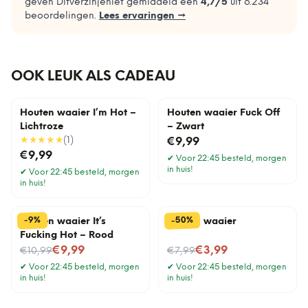
geven Ditverzinjeniet gemiddeld een
4,7
/5
uit
6.234
beoordelingen.
Lees ervaringen →
OOK LEUK ALS CADEAU
Houten waaier I’m Hot –
Houten waaier Fuck Off
Lichtroze
– Zwart
★★★★★
(
1
)
€9,99
€9,99
✔
Voor 22:45 besteld, morgen
in huis!
✔
Voor 22:45 besteld, morgen
in huis!
%
%
50
9
-
-
Houten waaier It’s
Kurken waaier
Fucking Hot – Rood
Nu voor
Nu voor
€9,99
€3,99
€10,99
€7,99
✔
Voor 22:45 besteld, morgen
✔
Voor 22:45 besteld, morgen
in huis!
in huis!