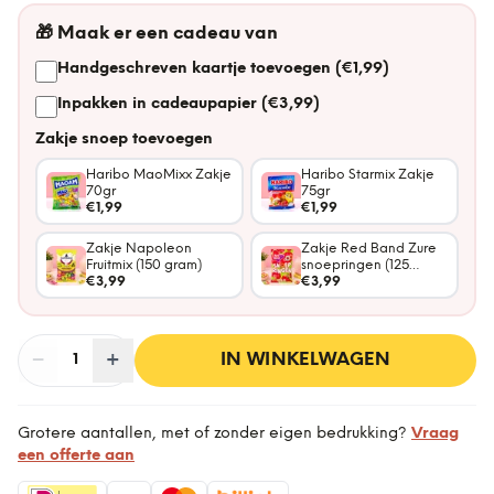
🎁
Maak er een cadeau van
Handgeschreven kaartje toevoegen (€1,99)
Inpakken in cadeaupapier (€3,99)
Zakje snoep toevoegen
Haribo MaoMixx Zakje
Haribo Starmix Zakje
70gr
75gr
€1,99
€1,99
Zakje Napoleon
Zakje Red Band Zure
Fruitmix (150 gram)
snoepringen (125
€3,99
gram)
€3,99
−
Aantal
+
:
IN WINKELWAGEN
1
Grotere aantallen, met of zonder eigen bedrukking?
Vraag
een offerte aan