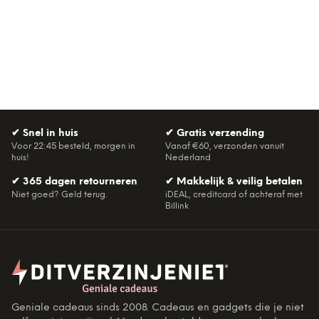
✔
Snel in huis
✔
Gratis verzending
Voor 22:45 besteld, morgen in
Vanaf €60, verzonden vanuit
huis!
Nederland
✔
365 dagen retourneren
✔
Makkelijk & veilig betalen
Niet goed? Geld terug.
iDEAL, creditcard of achteraf met
Billink
Geniale cadeaus sinds 2008. Cadeaus en gadgets die je niet