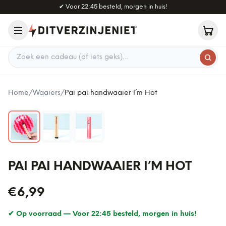
Naar hoofdinhoud
✔
Voor 22:45 besteld, morgen in huis!
Zoek een cadeau
Home
/
Waaiers
/
Pai pai handwaaier I’m Hot
PAI PAI HANDWAAIER I’M HOT
€6,99
✔ Op voorraad —
Voor 22:45 besteld, morgen in huis!