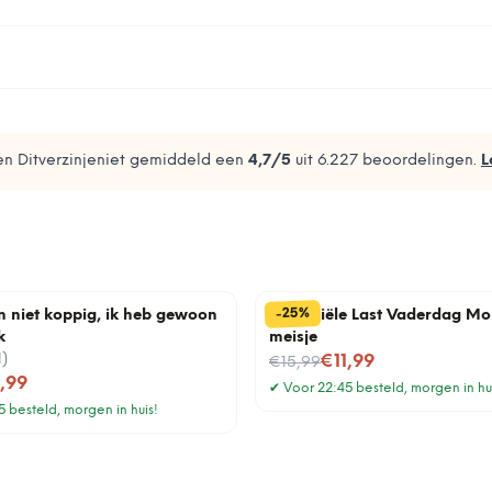
n Ditverzinjeniet gemiddeld een
4,7
/5
uit
6.227
beoordelingen.
L
%
25
-
n niet koppig, ik heb gewoon
Financiële Last Vaderdag Mo
k
meisje
1
)
Nu voor
€11,99
€15,99
1,99
✔
Voor 22:45 besteld, morgen in hu
 besteld, morgen in huis!