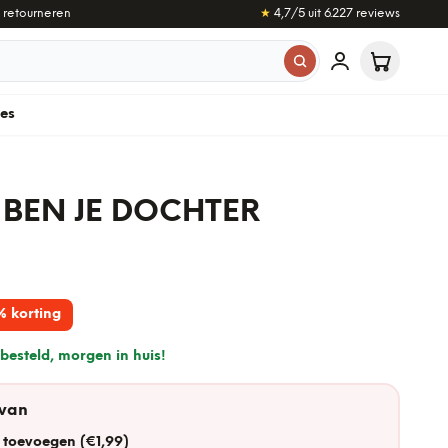
 retourneren
★
4,7
/5 uit
6.227
reviews
les
 BEN JE DOCHTER
% korting
besteld, morgen in huis!
 van
 toevoegen (€1,99)