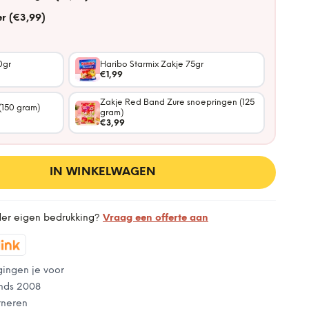
r (€3,99)
0gr
Haribo Starmix Zakje 75gr
€1,99
Zakje Red Band Zure snoepringen (125
(150 gram)
gram)
€3,99
IN WINKELWAGEN
der eigen bedrukking?
Vraag een offerte aan
gingen je voor
nds 2008
rneren