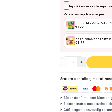
Inpakken in cadeaupapie
Zakje snoep toevoegen
Haribo MaoMixx Zakje 7
€1,99
Zakje Napoleon Fruitmix 
€3,99
−
Aantal
+
:
1
Grotere aantallen, met of zon
✔ Meer dan 1 miljoen klanten 
✔ Nederlandse cadeaushop si
✔ 365 dagen eenvoudig retou