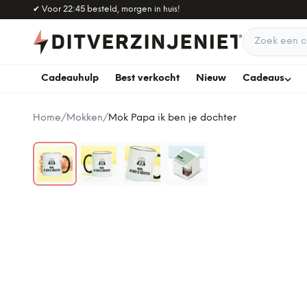
Naar hoofdinhoud
✔
Voor 22:45 besteld, morgen in huis!
Zoek een c
Cadeauhulp
Best verkocht
Nieuw
Cadeaus
Home
/
Mokken
/
Mok Papa ik ben je dochter