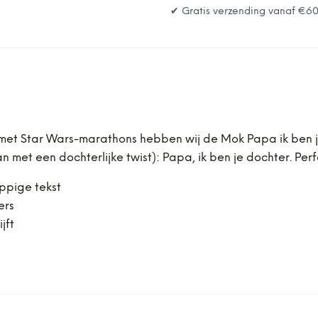
✔ Gratis verzending vanaf
€6
met Star Wars-marathons hebben wij de Mok Papa ik ben je
 met een dochterlijke twist): Papa, ik ben je dochter. Per
ppige tekst
ers
jft