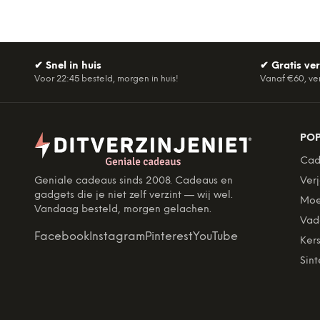
✔
Snel in huis
✔
Gratis ve
Voor 22:45 besteld, morgen in huis!
Vanaf €60, ve
PO
Cad
Geniale cadeaus sinds 2008. Cadeaus en
Ver
gadgets die je niet zelf verzint — wij wel.
Moe
Vandaag besteld, morgen gelachen.
Vad
Facebook
Instagram
Pinterest
YouTube
Kers
Sint