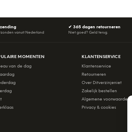
rzending
✔
365 dagen retourneren
rzonden vanuit Nederland
Niet goed? Geld terug.
PULAIRE MOMENTEN
KLANTENSERVICE
eau van de dag
Klantenservice
jaardag
Retourneren
derdag
Over Ditverzinjeniet
erdag
Zakelijk bestellen
t
Algemene voorwaarden
erklaas
Privacy & cookies