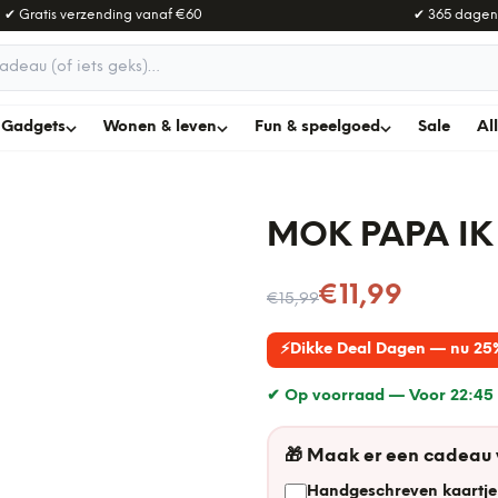
✔ Gratis verzending vanaf
€60
✔ 365 dagen
adeau
Gadgets
Wonen & leven
Fun & speelgoed
Sale
Al
MOK PAPA IK
Nu voor
€11,99
€15,99
⚡
Dikke Deal Dagen — nu 25
✔ Op voorraad —
Voor 22:45 
🎁
Maak er een cadeau
Handgeschreven kaartje