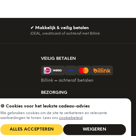
✔
Makkelijk & veilig betalen
iDEAL, creditcard of achteraf met Billink
VEILIG BETALEN
Billink = achteraf betalen
BEZORGING
Voor 22:45 besteld, morgen in huis.
🍪 Cookies voor het leukste cadeau-advies
Gratis verzending vanaf €60. Tot 365
We gebruiken cookies om de site te verbeteren en relevante
dagen retourneren.
aanbiedingen te tonen. Lees ons
cookiebeleid
.
★
4,7
/5 uit
6.227
beoordelingen
ALLES ACCEPTEREN
WEIGEREN