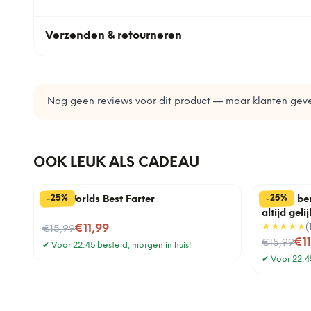
Verzenden & retourneren
Nog geen reviews voor dit product — maar klanten geve
OOK LEUK ALS CADEAU
%
%
25
25
-
-
Mok Worlds Best Farter
Mok Ik be
altijd gelij
Nu voor
★★★★★
(
€11,99
€15,99
Nu voor
€1
€15,99
✔
Voor 22:45 besteld, morgen in huis!
✔
Voor 22:45