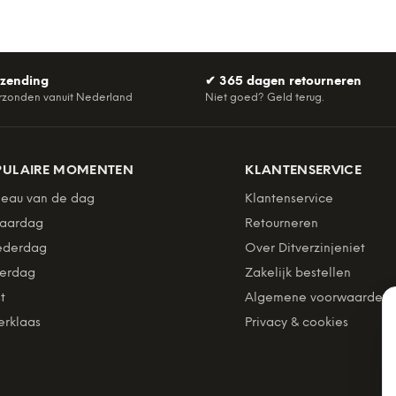
rzending
✔
365 dagen retourneren
rzonden vanuit Nederland
Niet goed? Geld terug.
PULAIRE MOMENTEN
KLANTENSERVICE
eau van de dag
Klantenservice
jaardag
Retourneren
derdag
Over Ditverzinjeniet
erdag
Zakelijk bestellen
t
Algemene voorwaarden
erklaas
Privacy & cookies