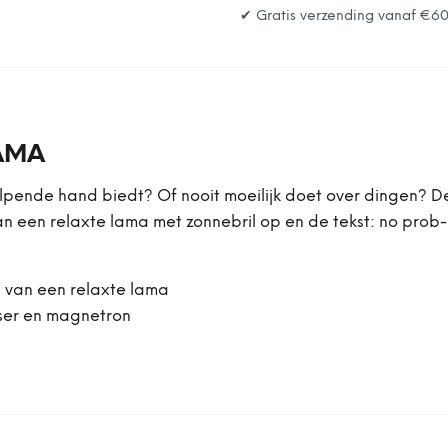
✔ Gratis verzending vanaf
€6
AMA
lpende hand biedt? Of nooit moeilijk doet over dingen? D
n een relaxte lama met zonnebril op en de tekst: no prob-
 van een relaxte lama
sser en magnetron