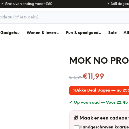
✔ Gratis verzending vanaf
€60
✔ 365 dagen
adeau
Gadgets
Wonen & leven
Fun & speelgoed
Sale
Al
MOK NO PRO
Nu voor
€11,99
€15,99
⚡
Dikke Deal Dagen — nu 25
✔ Op voorraad —
Voor 22:45 
🎁
Maak er een cadeau
Handgeschreven kaartje