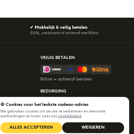
✔
Makkelijk & veilig betalen
iDEAL, creditcard of achteraf met Billink
VEILIG BETALEN
Billink = achteraf betalen
BEZORGING
Voor 22:45 besteld, morgen in huis.
🍪 Cookies voor het leukste cadeau-advies
Gratis verzending vanaf €60. Tot 365
We gebruiken cookies om de site te verbeteren en relevante
dagen retourneren.
aanbiedingen te tonen. Lees ons
cookiebeleid
.
★
4,7
/5 uit
6.227
beoordelingen
ALLES ACCEPTEREN
WEIGEREN