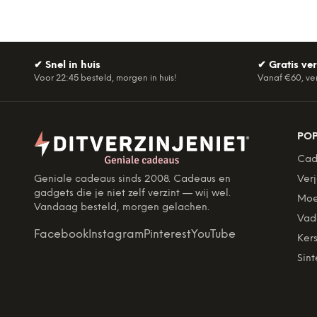
✔
Snel in huis
✔
Gratis ve
Voor 22:45 besteld, morgen in huis!
Vanaf €60, ve
PO
Cad
Geniale cadeaus sinds 2008. Cadeaus en
Ver
gadgets die je niet zelf verzint — wij wel.
Moe
Vandaag besteld, morgen gelachen.
Vad
Facebook
Instagram
Pinterest
YouTube
Kers
Sint