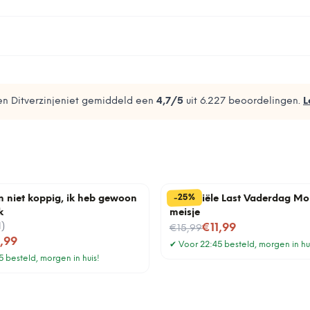
n Ditverzinjeniet gemiddeld een
4,7
/5
uit
6.227
beoordelingen.
L
%
25
-
n niet koppig, ik heb gewoon
Financiële Last Vaderdag Mo
k
meisje
1
)
Nu voor
€11,99
€15,99
1,99
✔
Voor 22:45 besteld, morgen in hu
 besteld, morgen in huis!