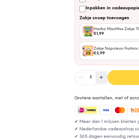
Inpakken in cadeaupapie
Zakje snoep toevoegen
Haribo MaoMixx Zakje 7
€1,99
Zakje Napoleon Fruitmix 
€3,99
−
Aantal
+
:
1
Grotere aantallen, met of zon
✔ Meer dan 1 miljoen klanten 
✔ Nederlandse cadeaushop si
✔ 365 dagen eenvoudig retou