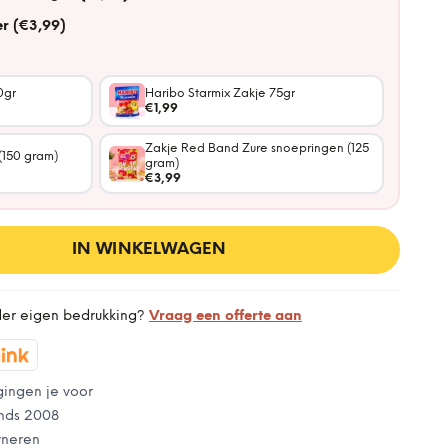
r (€3,99)
0gr
Haribo Starmix Zakje 75gr
€1,99
Zakje Red Band Zure snoepringen (125
(150 gram)
gram)
€3,99
IN WINKELWAGEN
der eigen bedrukking?
Vraag een offerte aan
gingen je voor
nds 2008
rneren