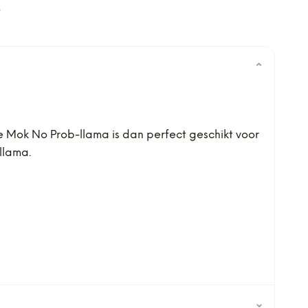
0
⌄
e Mok No Prob-llama is dan perfect geschikt voor
llama.
⌄