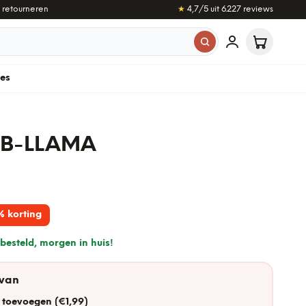
 retourneren
★
4,7
/5 uit
6.227
reviews
les
B-LLAMA
% korting
besteld, morgen in huis!
 van
 toevoegen (€1,99)