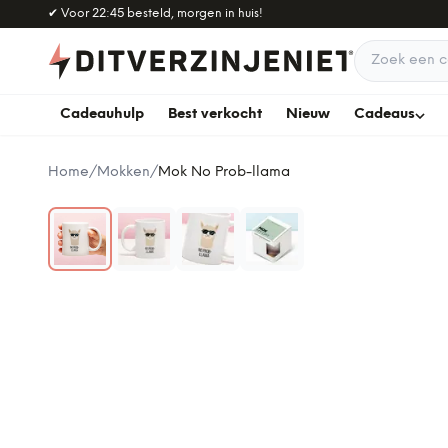
Naar hoofdinhoud
✔
Voor 22:45 besteld, morgen in huis!
Zoek een c
Cadeauhulp
Best verkocht
Nieuw
Cadeaus
Home
/
Mokken
/
Mok No Prob-llama