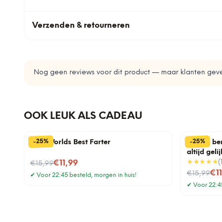
Verzenden & retourneren
Nog geen reviews voor dit product — maar klanten geve
OOK LEUK ALS CADEAU
%
%
25
25
-
-
Mok Worlds Best Farter
Mok Ik be
altijd gelij
Nu voor
★★★★★
(
€11,99
€15,99
Nu voor
€1
€15,99
✔
Voor 22:45 besteld, morgen in huis!
✔
Voor 22:45