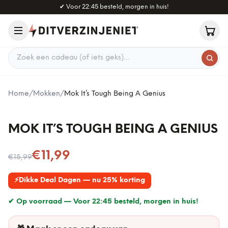
Naar hoofdinhoud
✔
Voor 22:45 besteld, morgen in huis!
Zoek een cadeau
Home
/
Mokken
/
Mok It’s Tough Being A Genius
MOK IT’S TOUGH BEING A GENIUS
Nu voor
€11,99
€15,99
⚡
Dikke Deal Dagen — nu 25% korting
✔ Op voorraad —
Voor 22:45 besteld, morgen in huis!