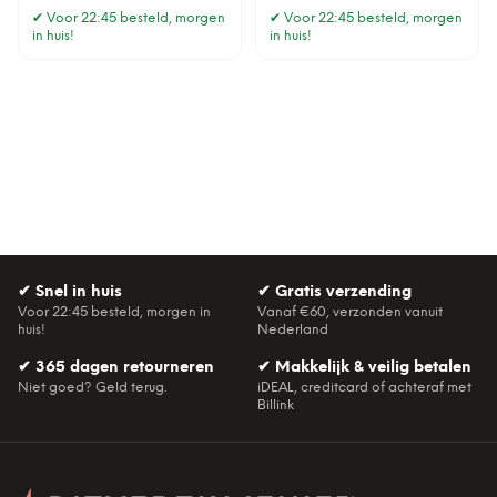
✔
Voor 22:45 besteld, morgen
✔
Voor 22:45 besteld, morgen
in huis!
in huis!
✔
Snel in huis
✔
Gratis verzending
Voor 22:45 besteld, morgen in
Vanaf €60, verzonden vanuit
huis!
Nederland
✔
365 dagen retourneren
✔
Makkelijk & veilig betalen
Niet goed? Geld terug.
iDEAL, creditcard of achteraf met
Billink