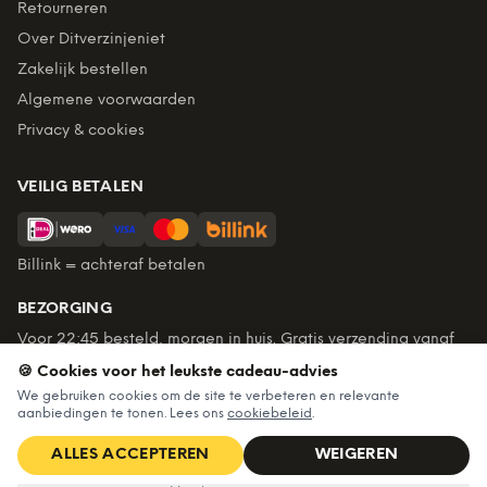
Retourneren
Over Ditverzinjeniet
Zakelijk bestellen
Algemene voorwaarden
Privacy & cookies
VEILIG BETALEN
Billink = achteraf betalen
BEZORGING
Voor 22:45 besteld, morgen in huis. Gratis verzending vanaf
€60. Tot 365 dagen retourneren.
🍪 Cookies voor het leukste cadeau-advies
★
4,7
/5 uit
6.235
beoordelingen
We gebruiken cookies om de site te verbeteren en relevante
aanbiedingen te tonen. Lees ons
cookiebeleid
.
ALLES ACCEPTEREN
WEIGEREN
©
2026
Ditverzinjeniet — Alle rechten voorbehouden
Nu voor
€11,99
IN WINKELWAGEN