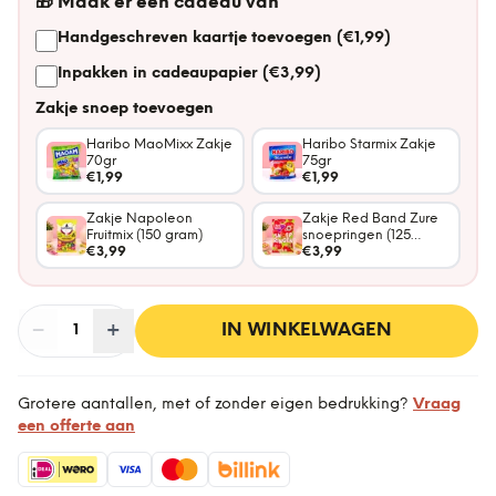
🎁
Maak er een cadeau van
Handgeschreven kaartje toevoegen (€1,99)
Inpakken in cadeaupapier (€3,99)
Zakje snoep toevoegen
Haribo MaoMixx Zakje
Haribo Starmix Zakje
70gr
75gr
€1,99
€1,99
Zakje Napoleon
Zakje Red Band Zure
Fruitmix (150 gram)
snoepringen (125
€3,99
gram)
€3,99
−
Aantal
+
:
IN WINKELWAGEN
1
Grotere aantallen, met of zonder eigen bedrukking?
Vraag
een offerte aan