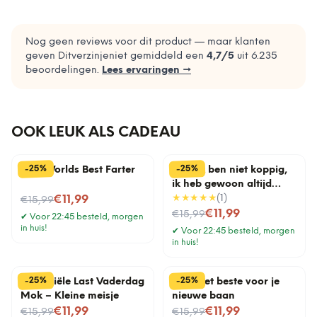
Nog geen reviews voor dit product — maar klanten
geven Ditverzinjeniet gemiddeld een
4,7
/5
uit
6.235
beoordelingen.
Lees ervaringen →
OOK LEUK ALS CADEAU
%
%
25
25
-
-
Mok Worlds Best Farter
Mok Ik ben niet koppig,
ik heb gewoon altijd
Nu voor
gelijk
★★★★★
(
1
)
€11,99
€15,99
Nu voor
€11,99
€15,99
✔
Voor 22:45 besteld, morgen
in huis!
✔
Voor 22:45 besteld, morgen
in huis!
%
%
25
25
-
-
Financiële Last Vaderdag
Mok Het beste voor je
Mok – Kleine meisje
nieuwe baan
Nu voor
Nu voor
€11,99
€11,99
€15,99
€15,99