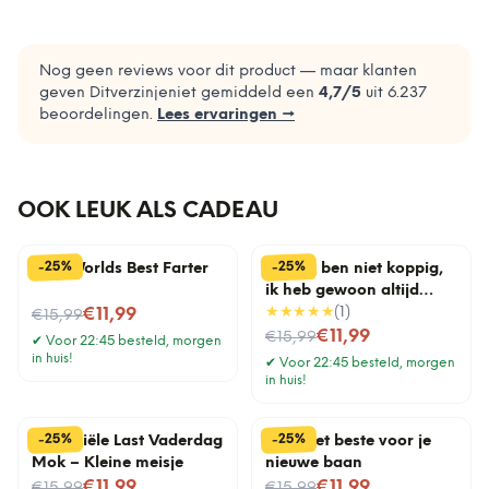
Nog geen reviews voor dit product — maar klanten
geven Ditverzinjeniet gemiddeld een
4,7
/5
uit
6.237
beoordelingen.
Lees ervaringen →
OOK LEUK ALS CADEAU
%
%
25
25
-
-
Mok Worlds Best Farter
Mok Ik ben niet koppig,
ik heb gewoon altijd
Nu voor
gelijk
★★★★★
(
1
)
€11,99
€15,99
Nu voor
€11,99
€15,99
✔
Voor 22:45 besteld, morgen
in huis!
✔
Voor 22:45 besteld, morgen
in huis!
%
%
25
25
-
-
Financiële Last Vaderdag
Mok Het beste voor je
Mok – Kleine meisje
nieuwe baan
Nu voor
Nu voor
€11,99
€11,99
€15,99
€15,99