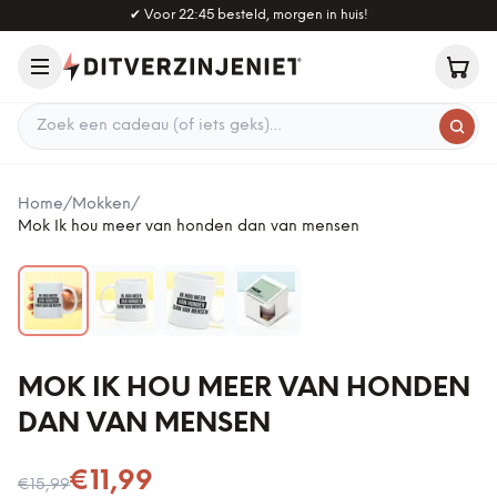
Naar hoofdinhoud
✔
Voor 22:45 besteld, morgen in huis!
Zoek een cadeau
Home
/
Mokken
/
Mok Ik hou meer van honden dan van mensen
MOK IK HOU MEER VAN HONDEN
DAN VAN MENSEN
Nu voor
€11,99
€15,99