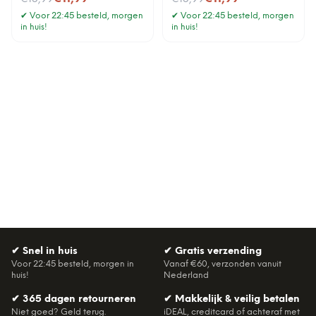
✔
Voor 22:45 besteld, morgen
✔
Voor 22:45 besteld, morgen
in huis!
in huis!
✔
Snel in huis
✔
Gratis verzending
Voor 22:45 besteld, morgen in
Vanaf €60, verzonden vanuit
huis!
Nederland
✔
365 dagen retourneren
✔
Makkelijk & veilig betalen
Niet goed? Geld terug.
iDEAL, creditcard of achteraf met