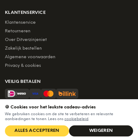
KLANTENSERVICE
Klantenservice
Retourneren
Over Ditverzinjeniet
Zakelijk bestellen
Algemene voorwaarden
Privacy & cookies
VEILIG BETALEN
Billink = achteraf betalen
🍪 Cookies voor het leukste cadeau-advies
We gebruiken cookies om de site te verbeteren en relevante
BEZORGING
aanbiedingen te tonen. Lees ons
cookiebeleid
.
Voor 22:45 besteld, morgen in huis. Gratis verzending vanaf
ALLES ACCEPTEREN
WEIGEREN
€60. Tot 365 dagen retourneren.