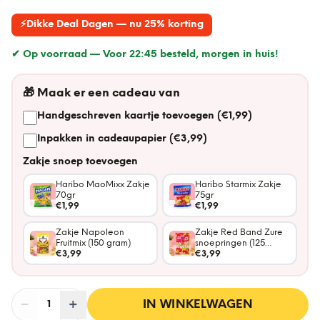
⚡
Dikke Deal Dagen — nu 25% korting
✔ Op voorraad —
Voor 22:45 besteld, morgen in huis!
🎁
Maak er een cadeau van
Handgeschreven kaartje toevoegen (€1,99)
Inpakken in cadeaupapier (€3,99)
Zakje snoep toevoegen
Haribo MaoMixx Zakje
Haribo Starmix Zakje
70gr
75gr
€1,99
€1,99
Zakje Napoleon
Zakje Red Band Zure
Fruitmix (150 gram)
snoepringen (125
€3,99
gram)
€3,99
−
Aantal
+
:
IN WINKELWAGEN
1