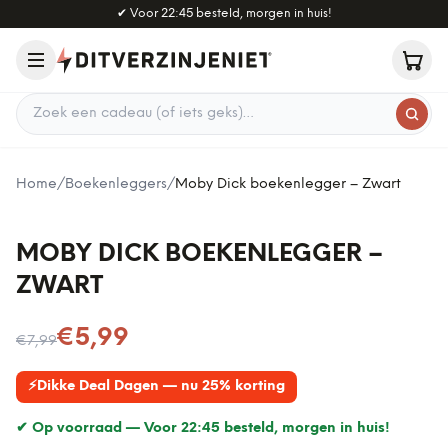
Naar hoofdinhoud
✔
Voor 22:45 besteld, morgen in huis!
Zoek een cadeau
Home
/
Boekenleggers
/
Moby Dick boekenlegger – Zwart
MOBY DICK BOEKENLEGGER –
ZWART
Nu voor
€5,99
€7,99
⚡
Dikke Deal Dagen — nu 25% korting
✔ Op voorraad —
Voor 22:45 besteld, morgen in huis!