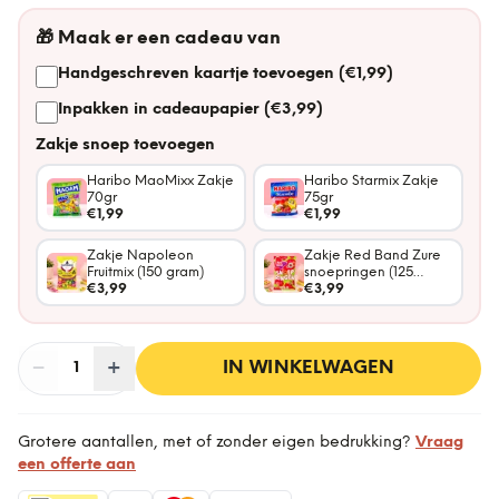
🎁
Maak er een cadeau van
Handgeschreven kaartje toevoegen (€1,99)
Inpakken in cadeaupapier (€3,99)
Zakje snoep toevoegen
Haribo MaoMixx Zakje
Haribo Starmix Zakje
70gr
75gr
€1,99
€1,99
Zakje Napoleon
Zakje Red Band Zure
Fruitmix (150 gram)
snoepringen (125
€3,99
gram)
€3,99
−
Aantal
+
:
IN WINKELWAGEN
1
Grotere aantallen, met of zonder eigen bedrukking?
Vraag
een offerte aan