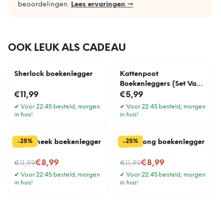
beoordelingen.
Lees ervaringen →
OOK LEUK ALS CADEAU
Sherlock boekenlegger
Kattenpoot
Boekenleggers (Set Van
4)
€11,99
€5,99
✔
Voor 22:45 besteld, morgen
✔
Voor 22:45 besteld, morgen
in huis!
in huis!
%
%
25
25
-
-
Bibliotheek boekenlegger
King Kong boekenlegger
Nu voor
Nu voor
€8,99
€8,99
€11,99
€11,99
✔
Voor 22:45 besteld, morgen
✔
Voor 22:45 besteld, morgen
in huis!
in huis!