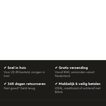
✔
Snel in huis
✔
Gratis verzending
Voor 22:45 besteld, morgen in
Vanaf €60, verzonden vanuit
huis!
Nederland
✔
365 dagen retourneren
✔
Makkelijk & veilig betalen
Niet goed? Geld terug.
iDEAL, creditcard of achteraf met
Billink