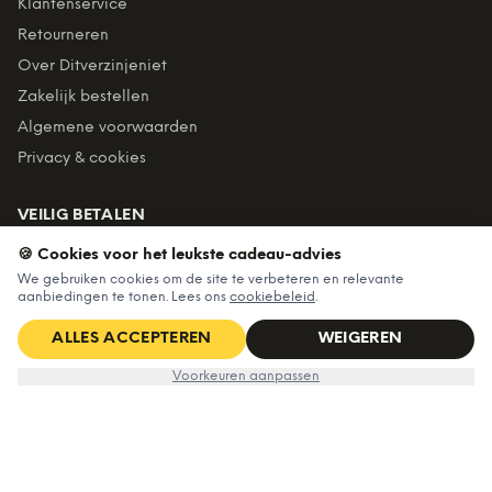
Klantenservice
Retourneren
Over Ditverzinjeniet
Zakelijk bestellen
Algemene voorwaarden
Privacy & cookies
VEILIG BETALEN
🍪 Cookies voor het leukste cadeau-advies
We gebruiken cookies om de site te verbeteren en relevante
Billink = achteraf betalen
aanbiedingen te tonen. Lees ons
cookiebeleid
.
BEZORGING
ALLES ACCEPTEREN
WEIGEREN
Nu voor
Voor 22:45 besteld, morgen in huis. Gratis verzending vanaf
€5,99
IN WINKELWAGEN
€7,99
Voorkeuren aanpassen
€60. Tot 365 dagen retourneren.
★
4,7
/5 uit
6.234
beoordelingen