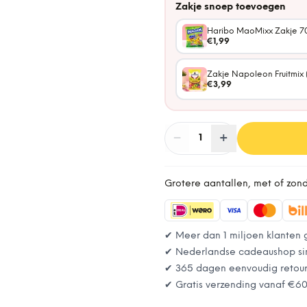
Zakje snoep toevoegen
Haribo MaoMixx Zakje 7
€1,99
Zakje Napoleon Fruitmix 
€3,99
−
Aantal
+
:
1
Grotere aantallen, met of zon
✔ Meer dan 1 miljoen klanten 
✔ Nederlandse cadeaushop si
✔ 365 dagen eenvoudig retou
✔ Gratis verzending vanaf
€6