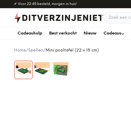
Naar hoofdinhoud
✔
Voor 22:45 besteld, morgen in huis!
Zoek een c
Cadeauhulp
Best verkocht
Nieuw
Cadeaus
Home
/
Spellen
/
Mini pooltafel (22 x 15 cm)