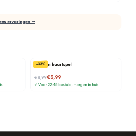
ees ervaringen →
%
33
-
Gouden kaartspel
Nu voor
€5,99
€8,99
is!
✔
Voor 22:45 besteld, morgen in huis!