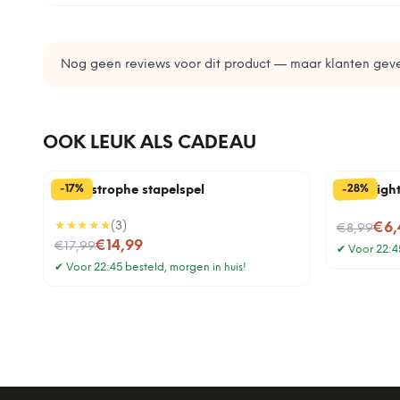
Nog geen reviews voor dit product — maar klanten geve
OOK LEUK ALS CADEAU
%
%
28
17
-
-
Cat-astrophe stapelspel
Date nigh
★★★★★
(
3
)
Nu voor
€6,
€8,99
Nu voor
€14,99
€17,99
✔
Voor 22:45
✔
Voor 22:45 besteld, morgen in huis!