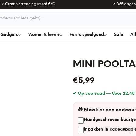
✔ Gratis verzending vanaf
€60
✔ 365 dagen
adeau
Gadgets
Wonen & leven
Fun & speelgoed
Sale
Al
MINI POOLTAF
€5,99
✔ Op voorraad —
Voor 22:45 
🎁
Maak er een cadeau
Handgeschreven kaartje
Inpakken in cadeaupapie