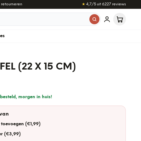
 retourneren
★
4,7
/5 uit
6.227
reviews
les
EL (22 X 15 CM)
besteld, morgen in huis!
 van
 toevoegen (€1,99)
r (€3,99)