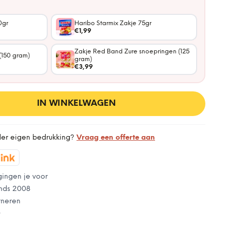
0gr
Haribo Starmix Zakje 75gr
€1,99
Zakje Red Band Zure snoepringen (125
(150 gram)
gram)
€3,99
IN WINKELWAGEN
der eigen bedrukking?
Vraag een offerte aan
gingen je voor
nds 2008
rneren
0