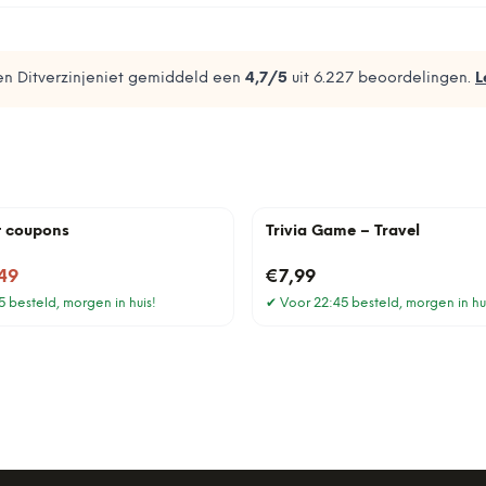
n Ditverzinjeniet gemiddeld een
4,7
/5
uit
6.227
beoordelingen.
L
t coupons
Trivia Game – Travel
49
€7,99
 besteld, morgen in huis!
✔
Voor 22:45 besteld, morgen in hu