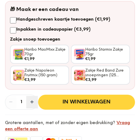
🎁
Maak er een cadeau van
Handgeschreven kaartje toevoegen (€1,99)
Inpakken in cadeaupapier (€3,99)
Zakje snoep toevoegen
Haribo MaoMixx Zakje
Haribo Starmix Zakje
70gr
75gr
€1,99
€1,99
Zakje Napoleon
Zakje Red Band Zure
Fruitmix (150 gram)
snoepringen (125
€3,99
gram)
€3,99
−
Aantal
+
:
IN WINKELWAGEN
1
Grotere aantallen, met of zonder eigen bedrukking?
Vraag
een offerte aan