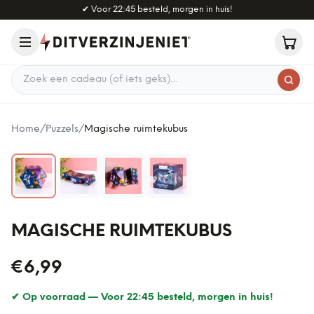
Naar hoofdinhoud
✔
Voor 22:45 besteld, morgen in huis!
Zoek een cadeau
Home
/
Puzzels
/
Magische ruimtekubus
MAGISCHE RUIMTEKUBUS
€6,99
✔ Op voorraad —
Voor 22:45 besteld, morgen in huis!