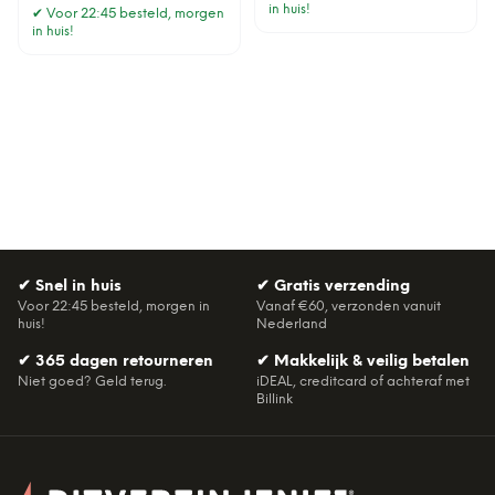
in huis!
✔
Voor 22:45 besteld, morgen
in huis!
✔
Snel in huis
✔
Gratis verzending
Voor 22:45 besteld, morgen in
Vanaf €60, verzonden vanuit
huis!
Nederland
✔
365 dagen retourneren
✔
Makkelijk & veilig betalen
Niet goed? Geld terug.
iDEAL, creditcard of achteraf met
Billink