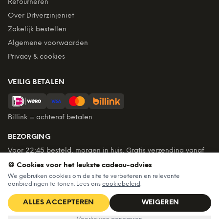
Retourneren
Over Ditverzinjeniet
Zakelijk bestellen
Algemene voorwaarden
Privacy & cookies
VEILIG BETALEN
Billink = achteraf betalen
BEZORGING
Voor 22:45 besteld, morgen in huis. Gratis verzending vanaf
€60. Tot 365 dagen retourneren.
🍪 Cookies voor het leukste cadeau-advies
★
4,7
/5 uit
6.227
beoordelingen
We gebruiken cookies om de site te verbeteren en relevante
aanbiedingen te tonen. Lees ons
cookiebeleid
.
ALLES ACCEPTEREN
WEIGEREN
©
2026
Ditverzinjeniet — Alle rechten voorbehouden
€6,99
IN WINKELWAGEN