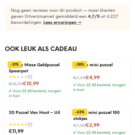
Nog geen reviews voor dit product — maar klanten
geven Ditverzinjeniet gemiddeld een
4,7
/5
uit
6.227
beoordelingen.
Lees ervaringen →
OOK LEUK ALS CADEAU
%
%
38
31
-
-
Money Maze Geldpuzzel
Houten mini puzzel
Spaarpot
★★
★★★
(
1
)
Nu voor
€4,99
€7,99
Nu voor
€10,99
€15,99
✔
Voor 22:45 besteld, morgen
in huis!
✔
Voor 22:45 besteld, morgen
in huis!
%
63
-
3D Puzzel Van Hout – Uil
Vogels mini puzzel 150
stukjes
★★★★★
(
1
)
Nu voor
€2,99
€7,99
€11,99
✔
Voor 22:45 besteld, morgen