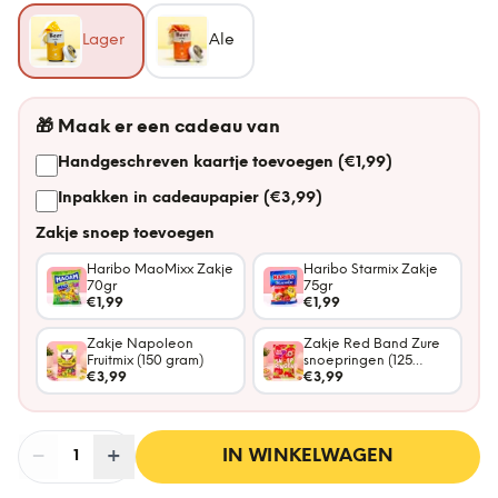
Lager
Ale
🎁
Maak er een cadeau van
Handgeschreven kaartje toevoegen (€1,99)
Inpakken in cadeaupapier (€3,99)
Zakje snoep toevoegen
Haribo MaoMixx Zakje
Haribo Starmix Zakje
70gr
75gr
€1,99
€1,99
Zakje Napoleon
Zakje Red Band Zure
Fruitmix (150 gram)
snoepringen (125
€3,99
gram)
€3,99
−
Aantal
+
:
IN WINKELWAGEN
1