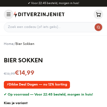
Naar hoofdinhoud
✔
Voor 22:45 besteld, morgen in huis!
Zoek een cadeau
Home
/
Bier Sokken
BIER SOKKEN
Nu voor
€14,99
€16,99
⚡
Dikke Deal Dagen — nu 12% korting
✔ Op voorraad —
Voor 22:45 besteld, morgen in huis!
Kies je variant