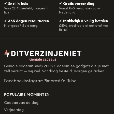
✔
Snel in huis
✔
Gratis verzending
Voor 22:45 besteld, morgen in
Vanaf €60, verzonden vanuit
huis!
Nederland
✔
365 dagen retourneren
✔
Makkelijk & veilig betalen
Niet goed? Geld terug.
iDEAL, creditcard of achteraf met
Billink
Geniale cadeaus sinds 2008. Cadeaus en gadgets die je niet
zelf verzint — wij wel. Vandaag besteld, morgen gelachen.
Facebook
Instagram
Pinterest
YouTube
POPULAIRE MOMENTEN
Cadeau van de dag
Verjaardag