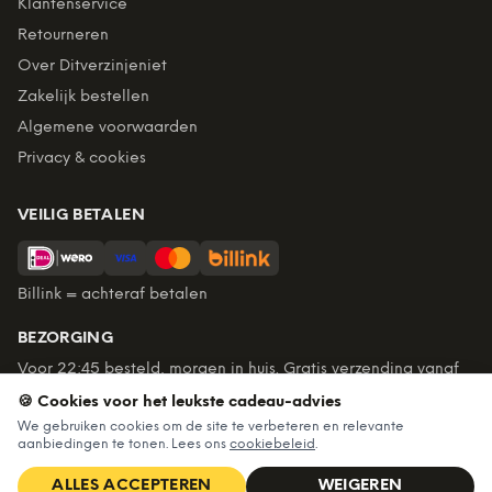
Klantenservice
Retourneren
Over Ditverzinjeniet
Zakelijk bestellen
Algemene voorwaarden
Privacy & cookies
VEILIG BETALEN
Billink = achteraf betalen
BEZORGING
Voor 22:45 besteld, morgen in huis. Gratis verzending vanaf
€60. Tot 365 dagen retourneren.
🍪 Cookies voor het leukste cadeau-advies
★
4,7
/5 uit
6.226
beoordelingen
We gebruiken cookies om de site te verbeteren en relevante
aanbiedingen te tonen. Lees ons
cookiebeleid
.
ALLES ACCEPTEREN
WEIGEREN