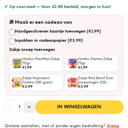
✔ Op voorraad —
Voor 22:45 besteld, morgen in huis!
🎁
Maak er een cadeau van
Handgeschreven kaartje toevoegen (€1,99)
Inpakken in cadeaupapier (€3,99)
Zakje snoep toevoegen
Haribo MaoMixx Zakje
Haribo Starmix Zakje
70gr
75gr
€1,99
€1,99
Zakje Napoleon
Zakje Red Band Zure
Fruitmix (150 gram)
snoepringen (125
€3,99
gram)
€3,99
−
Aantal
+
:
IN WINKELWAGEN
1
Grotere aantallen, met of zonder eigen bedrukking?
Vraag