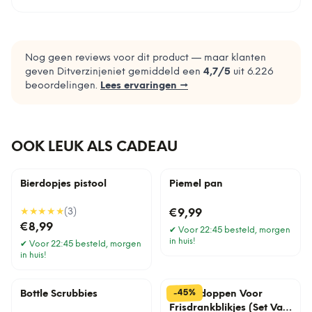
Nog geen reviews voor dit product — maar klanten
geven Ditverzinjeniet gemiddeld een
4,7
/5
uit
6.226
beoordelingen.
Lees ervaringen →
OOK LEUK ALS CADEAU
Bierdopjes pistool
Piemel pan
★★★★★
(
3
)
€9,99
€8,99
✔
Voor 22:45 besteld, morgen
in huis!
✔
Voor 22:45 besteld, morgen
in huis!
%
45
-
Bottle Scrubbies
Afsluitdoppen Voor
Frisdrankblikjes (Set Van