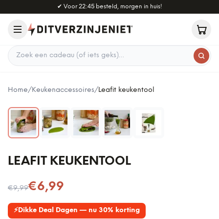
Naar hoofdinhoud
✔
Voor 22:45 besteld, morgen in huis!
Zoek een cadeau
Home
/
Keukenaccessoires
/
Leafit keukentool
LEAFIT KEUKENTOOL
Nu voor
€6,99
€9,99
⚡
Dikke Deal Dagen — nu 30% korting