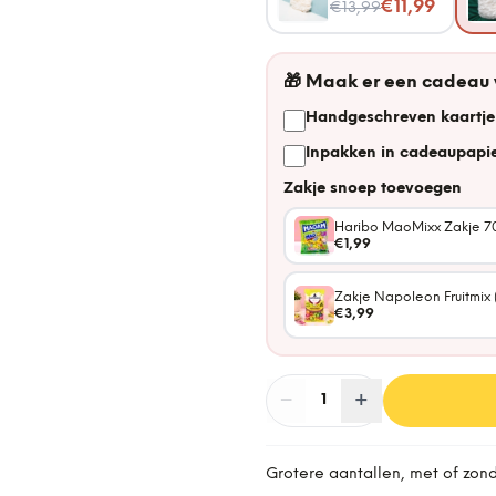
Nu voor
€11,99
€13,99
🎁
Maak er een cadeau
Handgeschreven kaartje
Inpakken in cadeaupapie
Zakje snoep toevoegen
Haribo MaoMixx Zakje 7
€1,99
Zakje Napoleon Fruitmix 
€3,99
−
Aantal
+
:
1
Grotere aantallen, met of zon