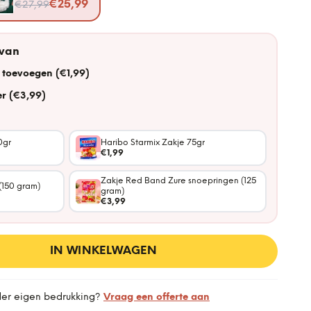
Nu voor
€25,99
€27,99
 van
 toevoegen (€1,99)
r (€3,99)
0gr
Haribo Starmix Zakje 75gr
€1,99
Zakje Red Band Zure snoepringen (125
(150 gram)
gram)
€3,99
IN WINKELWAGEN
der eigen bedrukking?
Vraag een offerte aan