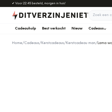
Naar hoofdinhoud
✔
Voor 22:45 besteld, morgen in huis!
Zoek een c
Cadeauhulp
Best verkocht
Nieuw
Cadeaus
Home
/
Cadeaus
/
Kerstcadeaus
/
Kerstcadeau man
/
Lama wa