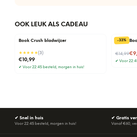
OOK LEUK ALS CADEAU
%
33
-
Book Crush bladwijzer
Pick a Bo
★★★★★
(
3
)
Nu voor
€9
€14,99
€10,99
✔
Voor 22:45
✔
Voor 22:45 besteld, morgen in huis!
✔
Snel in huis
✔
Gratis ve
Voor 22:45 besteld, morgen in huis!
Vanaf €60, ve