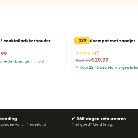
%
22
-
o! cocktailprikkerhouder
Lama bloempot met zaadjes
★★★★★
(
1
)
,99
Nu voor
€20,99
€26,99
 besteld, morgen in huis!
✔
Voor 22:45 besteld, morgen in hu
rzending
✔
365 dagen retourneren
rzonden vanuit Nederland
Niet goed? Geld terug.