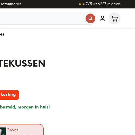
 retourneren
★
4,7
/5 uit
6.227
reviews
les
TEKUSSEN
korting
besteld, morgen in huis!
Groot