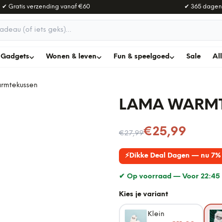
✔ Gratis verzending vanaf
€60
✔ 365 dagen
adeau
Gadgets
Wonen & leven
Fun & speelgoed
Sale
Al
rmtekussen
LAMA WARM
Nu voor
€25,99
€27,99
⚡
Dikke Deal Dagen — nu 7% 
✔ Op voorraad —
Voor 22:45 
Kies je variant
Klein