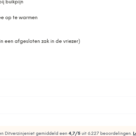
ij buikpijn
mee op te warmen
n een afgesloten zak in de vriezer)
n Ditverzinjeniet gemiddeld een
4,7
/5
uit
6.227
beoordelingen.
L