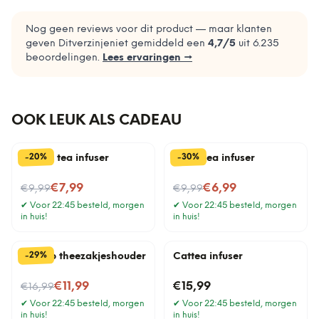
Nog geen reviews voor dit product — maar klanten
geven Ditverzinjeniet gemiddeld een
4,7
/5
uit
6.235
beoordelingen.
Lees ervaringen →
OOK LEUK ALS CADEAU
%
%
20
30
-
-
IJsbeer tea infuser
Hond tea infuser
Nu voor
Nu voor
€7,99
€6,99
€9,99
€9,99
✔
Voor 22:45 besteld, morgen
✔
Voor 22:45 besteld, morgen
in huis!
in huis!
%
29
-
Pelicup theezakjeshouder
Cattea infuser
Nu voor
€11,99
€15,99
€16,99
✔
Voor 22:45 besteld, morgen
✔
Voor 22:45 besteld, morgen
in huis!
in huis!