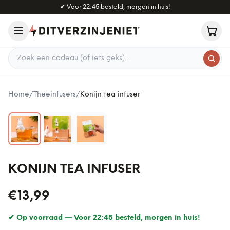
Naar hoofdinhoud
✔
Voor 22:45 besteld, morgen in huis!
Zoek een cadeau
Home
/
Theeinfusers
/
Konijn tea infuser
KONIJN TEA INFUSER
€13,99
✔ Op voorraad —
Voor 22:45 besteld, morgen in huis!