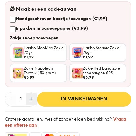
🎁
Maak er een cadeau van
Handgeschreven kaartje toevoegen (€1,99)
Inpakken in cadeaupapier (€3,99)
Zakje snoep toevoegen
Haribo MaoMixx Zakje
Haribo Starmix Zakje
70gr
75gr
€1,99
€1,99
Zakje Napoleon
Zakje Red Band Zure
Fruitmix (150 gram)
snoepringen (125
€3,99
gram)
€3,99
−
Aantal
+
:
IN WINKELWAGEN
1
Grotere aantallen, met of zonder eigen bedrukking?
Vraag
een offerte aan