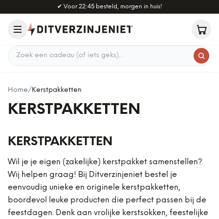
Naar hoofdinhoud
✔
Voor 22:45 besteld, morgen in huis!
Zoek een cadeau
Home
/
Kerstpakketten
KERSTPAKKETTEN
KERSTPAKKETTEN
Wil je je eigen (zakelijke) kerstpakket samenstellen?
Wij helpen graag! Bij Ditverzinjeniet bestel je
eenvoudig unieke en originele kerstpakketten,
boordevol leuke producten die perfect passen bij de
feestdagen. Denk aan vrolijke kerstsokken, feestelijke