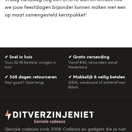
we jouw feestdagen bijzonder kunnen maken met een
op maat samengesteld kerstpakket!
✔
Snel in huis
✔
Gratis verzending
Voor 22:45 besteld, morgen in
Vanaf €60, verzonden vanuit
huis!
Nederland
✔
365 dagen retourneren
✔
Makkelijk & veilig betalen
Niet goed? Geld terug.
iDEAL, creditcard of achteraf met
Billink
Geniale cadeaus sinds 2008. Cadeaus en gadgets die je niet