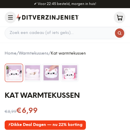
Naar hoofdinhoud
✔
Voor 22:45 besteld, morgen in huis!
Zoek een cadeau
Home
/
Warmtekussens
/
Kat warmtekussen
KAT WARMTEKUSSEN
Nu voor
€6,99
€8,99
⚡
Dikke Deal Dagen — nu 22% korting