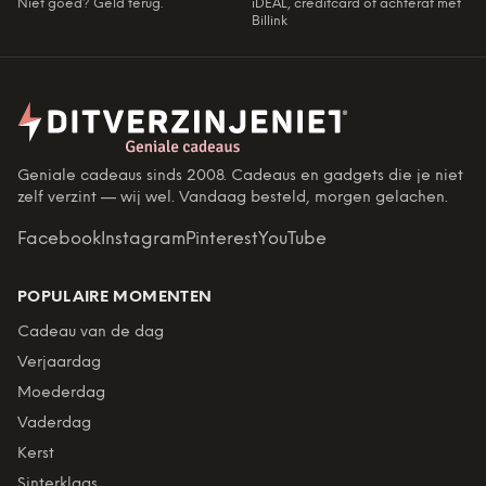
Niet goed? Geld terug.
iDEAL, creditcard of achteraf met
Billink
Geniale cadeaus sinds 2008. Cadeaus en gadgets die je niet
zelf verzint — wij wel. Vandaag besteld, morgen gelachen.
Facebook
Instagram
Pinterest
YouTube
POPULAIRE MOMENTEN
Cadeau van de dag
Verjaardag
Moederdag
Vaderdag
Kerst
Sinterklaas