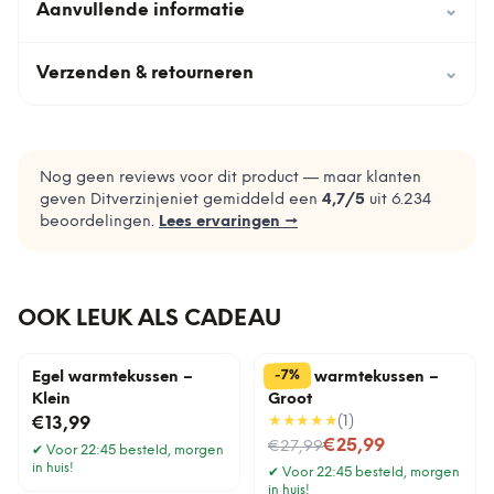
Aanvullende informatie
⌄
Verzenden & retourneren
⌄
Nog geen reviews voor dit product — maar klanten
geven Ditverzinjeniet gemiddeld een
4,7
/5
uit
6.234
beoordelingen.
Lees ervaringen →
OOK LEUK ALS CADEAU
%
7
-
Egel warmtekussen –
Lama warmtekussen –
Klein
Groot
★★★★★
(
1
)
€13,99
Nu voor
€25,99
€27,99
✔
Voor 22:45 besteld, morgen
in huis!
✔
Voor 22:45 besteld, morgen
in huis!