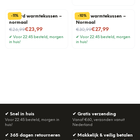
%
%
10
11
-
-
Luiaard warmtekussen –
Teckel warmtekussen –
normaal
Normaal
Nu voor
Nu voor
€23,99
€27,99
€26,99
€30,99
✔
Voor 22:45 besteld, morgen
✔
Voor 22:45 besteld, morgen
in huis!
in huis!
✔
Snel in huis
✔
Gratis verzending
Voor 22:45 besteld, morgen in
Vanaf €60, verzonden vanuit
huis!
Nederland
✔
365 dagen retourneren
✔
Makkelijk & veilig betalen