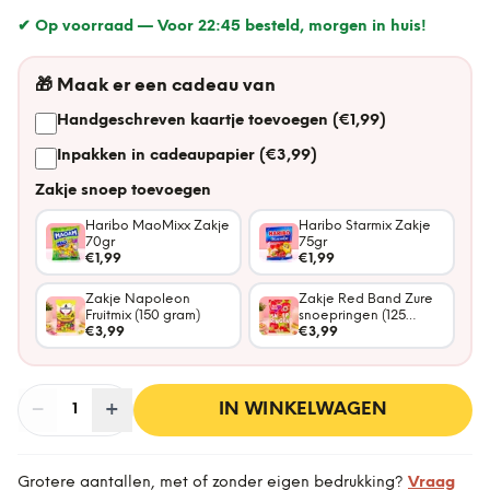
✔ Op voorraad —
Voor 22:45 besteld, morgen in huis!
🎁
Maak er een cadeau van
Handgeschreven kaartje toevoegen (€1,99)
Inpakken in cadeaupapier (€3,99)
Zakje snoep toevoegen
Haribo MaoMixx Zakje
Haribo Starmix Zakje
70gr
75gr
€1,99
€1,99
Zakje Napoleon
Zakje Red Band Zure
Fruitmix (150 gram)
snoepringen (125
€3,99
gram)
€3,99
−
Aantal
+
:
IN WINKELWAGEN
1
Grotere aantallen, met of zonder eigen bedrukking?
Vraag