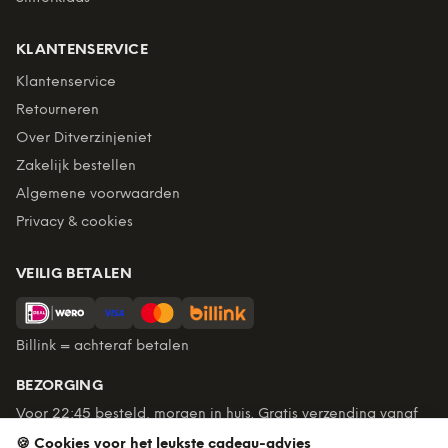
KLANTENSERVICE
Klantenservice
Retourneren
Over Ditverzinjeniet
Zakelijk bestellen
Algemene voorwaarden
Privacy & cookies
VEILIG BETALEN
Billink = achteraf betalen
BEZORGING
Voor 22:45 besteld, morgen in huis. Gratis verzending vanaf
€60. Tot 365 dagen retourneren.
🍪 Cookies voor het leukste cadeau-advies