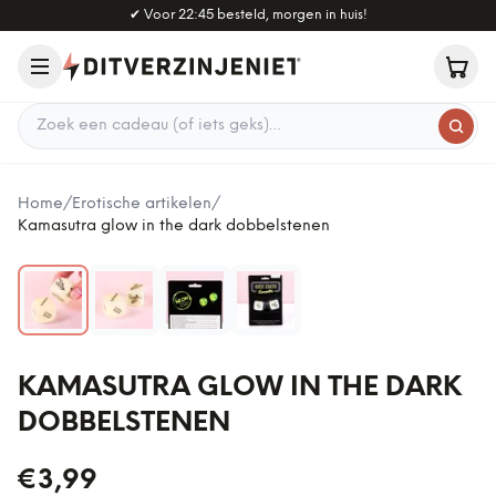
Naar hoofdinhoud
✔
Voor 22:45 besteld, morgen in huis!
Zoek een cadeau
Home
/
Erotische artikelen
/
Kamasutra glow in the dark dobbelstenen
KAMASUTRA GLOW IN THE DARK
DOBBELSTENEN
€3,99