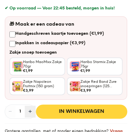
✔ Op voorraad —
Voor 22:45 besteld, morgen in huis!
🎁
Maak er een cadeau van
Handgeschreven kaartje toevoegen (€1,99)
Inpakken in cadeaupapier (€3,99)
Zakje snoep toevoegen
Haribo MaoMixx Zakje
Haribo Starmix Zakje
70gr
75gr
€1,99
€1,99
Zakje Napoleon
Zakje Red Band Zure
Fruitmix (150 gram)
snoepringen (125
€3,99
gram)
€3,99
−
Aantal
+
:
IN WINKELWAGEN
1
Grotere aantallen, met of zonder eigen bedrukking?
Vraag