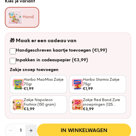
Kies je variant
Hond
🎁
Maak er een cadeau van
Handgeschreven kaartje toevoegen (€1,99)
Inpakken in cadeaupapier (€3,99)
Zakje snoep toevoegen
Haribo MaoMixx Zakje
Haribo Starmix Zakje
70gr
75gr
€1,99
€1,99
Zakje Napoleon
Zakje Red Band Zure
Fruitmix (150 gram)
snoepringen (125
€3,99
gram)
€3,99
−
Aantal
+
:
IN WINKELWAGEN
1