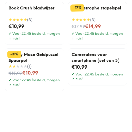
%
17
-
Book Crush bladwijzer
Cat-astrophe stapelspel
★★★★★
(
3
)
★★★★★
(
3
)
Nu voor
€10,99
€14,99
€17,99
✔
Voor 22:45 besteld, morgen
✔
Voor 22:45 besteld, morgen
in huis!
in huis!
%
31
-
Money Maze Geldpuzzel
Cameralens voor
Spaarpot
smartphone (set van 3)
★★
★★★
(
1
)
€10,99
Nu voor
€10,99
€15,99
✔
Voor 22:45 besteld, morgen
in huis!
✔
Voor 22:45 besteld, morgen
in huis!