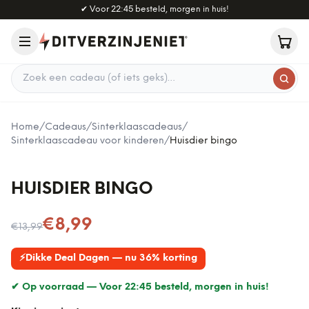
Naar hoofdinhoud
✔
Voor 22:45 besteld, morgen in huis!
Zoek een cadeau
Home
/
Cadeaus
/
Sinterklaascadeaus
/
Sinterklaascadeau voor kinderen
/
Huisdier bingo
HUISDIER BINGO
Nu voor
€8,99
€13,99
⚡
Dikke Deal Dagen — nu 36% korting
✔ Op voorraad —
Voor 22:45 besteld, morgen in huis!