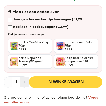
🎁
Maak er een cadeau van
Handgeschreven kaartje toevoegen (€1,99)
Inpakken in cadeaupapier (€3,99)
Zakje snoep toevoegen
Haribo MaoMixx Zakje
Haribo Starmix Zakje
70gr
75gr
€1,99
€1,99
Zakje Napoleon
Zakje Red Band Zure
Fruitmix (150 gram)
snoepringen (125
€3,99
gram)
€3,99
−
Aantal
+
:
IN WINKELWAGEN
1
Grotere aantallen, met of zonder eigen bedrukking?
Vraag
een offerte aan