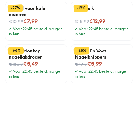
%
%
27
19
-
-
Borstel voor kale
Nekkruik
mannen
Nu voor
Nu voor
€7,99
€12,99
€10,99
€15,99
✔
Voor 22:45 besteld, morgen
✔
Voor 22:45 besteld, morgen
in huis!
in huis!
%
%
66
25
-
-
Funky Monkey
Hand- En Voet
nagellakdroger
Nagelknippers
Nu voor
Nu voor
€5,49
€5,99
€15,99
€7,99
✔
Voor 22:45 besteld, morgen
✔
Voor 22:45 besteld, morgen
in huis!
in huis!