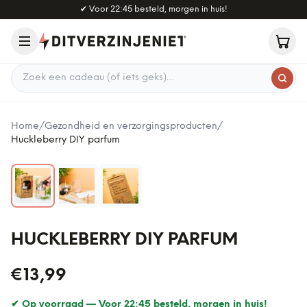
Naar hoofdinhoud
✔
Voor 22:45 besteld, morgen in huis!
Zoek een cadeau
Home
/
Gezondheid en verzorgingsproducten
/
Huckleberry DIY parfum
HUCKLEBERRY DIY PARFUM
€13,99
✔ Op voorraad —
Voor 22:45 besteld, morgen in huis!