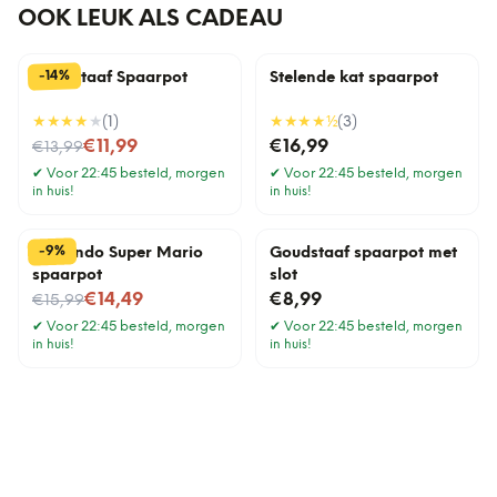
OOK LEUK ALS CADEAU
%
14
-
Goudstaaf Spaarpot
Stelende kat spaarpot
★★★★
★
(
1
)
★★★★
½
(
3
)
Nu voor
€11,99
€16,99
€13,99
✔
Voor 22:45 besteld, morgen
✔
Voor 22:45 besteld, morgen
in huis!
in huis!
%
9
-
Nintendo Super Mario
Goudstaaf spaarpot met
spaarpot
slot
Nu voor
€14,49
€8,99
€15,99
✔
Voor 22:45 besteld, morgen
✔
Voor 22:45 besteld, morgen
in huis!
in huis!