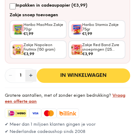
Inpakken in cadeaupapier (€3,99)
Zakje snoep toevoegen
Haribo MaoMixx Zakje
Haribo Starmix Zakje
70gr
75gr
€1,99
€1,99
Zakje Napoleon
Zakje Red Band Zure
Fruitmix (150 gram)
snoepringen (125
€3,99
gram)
€3,99
−
Aantal
+
:
IN WINKELWAGEN
1
Grotere aantallen, met of zonder eigen bedrukking?
Vraag
een offerte aan
✔ Meer dan 1 miljoen klanten gingen je voor
✔ Nederlandse cadeaushop sinds 2008