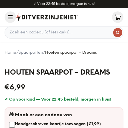
Naar hoofdinhoud
✔
Voor 22:45 besteld, morgen in huis!
Zoek een cadeau
Home
/
Spaarpotten
/
Houten spaarpot – Dreams
HOUTEN SPAARPOT – DREAMS
€6,99
✔ Op voorraad —
Voor 22:45 besteld, morgen in huis!
🎁
Maak er een cadeau van
Handgeschreven kaartje toevoegen (€1,99)