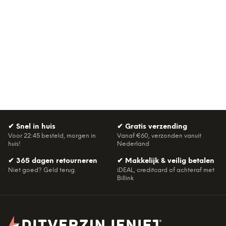
✔
Snel in huis
✔
Gratis verzending
Voor 22:45 besteld, morgen in
Vanaf €60, verzonden vanuit
huis!
Nederland
✔
365 dagen retourneren
✔
Makkelijk & veilig betalen
Niet goed? Geld terug.
iDEAL, creditcard of achteraf met
Billink