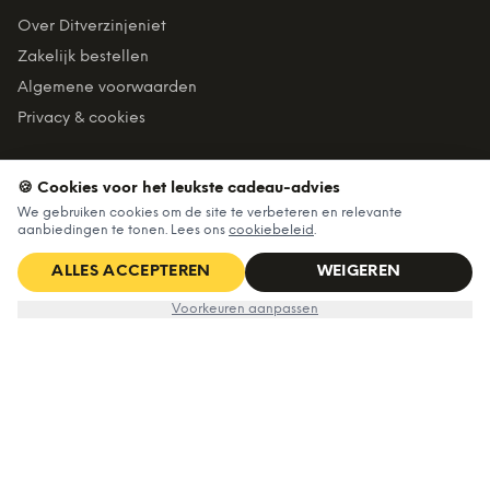
Over Ditverzinjeniet
Zakelijk bestellen
Algemene voorwaarden
Privacy & cookies
VEILIG BETALEN
🍪 Cookies voor het leukste cadeau-advies
We gebruiken cookies om de site te verbeteren en relevante
aanbiedingen te tonen. Lees ons
cookiebeleid
.
Billink = achteraf betalen
ALLES ACCEPTEREN
WEIGEREN
BEZORGING
€6,99
IN WINKELWAGEN
Voorkeuren aanpassen
Voor 22:45 besteld, morgen in huis. Gratis verzending vanaf
€60. Tot 365 dagen retourneren.
★
4,7
/5 uit
6.235
beoordelingen
©
2026
Ditverzinjeniet — Alle rechten voorbehouden
Algemene voorwaarden
·
Privacy & cookies
·
Cookievoorkeuren