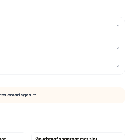
0
⌄
⌄
⌄
ees ervaringen →
pot
Goudstaaf spaarpot met slot