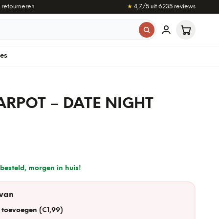
 retourneren
★
4,7
/5 uit
6.235
reviews
les
RPOT – DATE NIGHT
besteld, morgen in huis!
 van
 toevoegen (€1,99)