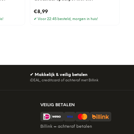
€8,99
is!
✔
Voor 22:45 besteld, morgen in huis!
✔
Makkelijk & veilig betalen
iDEAL, creditcard of achteraf met Billink
VEILIG BETALEN
Billink = achteraf betalen