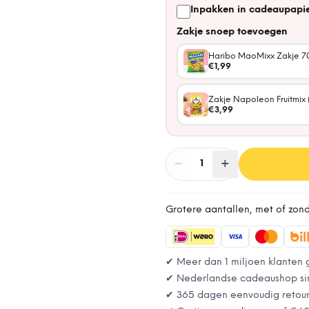
Inpakken in cadeaupapie
Zakje snoep toevoegen
Haribo MaoMixx Zakje 7
€1,99
Zakje Napoleon Fruitmix 
€3,99
−
Aantal
+
:
1
Grotere aantallen, met of zon
✔ Meer dan 1 miljoen klanten 
✔ Nederlandse cadeaushop si
✔ 365 dagen eenvoudig retou