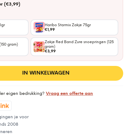
r (€3,99)
0gr
Haribo Starmix Zakje 75gr
€1,99
Zakje Red Band Zure snoepringen (125
(150 gram)
gram)
€3,99
IN WINKELWAGEN
der eigen bedrukking?
Vraag een offerte aan
gingen je voor
nds 2008
rneren