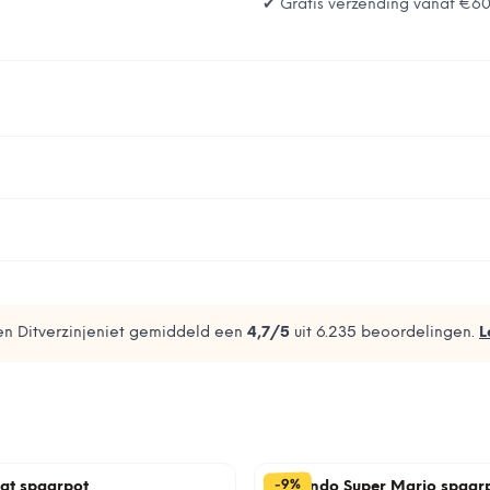
✔ Gratis verzending vanaf
€6
n Ditverzinjeniet gemiddeld een
4,7
/5
uit
6.235
beoordelingen.
L
%
9
-
kat spaarpot
Nintendo Super Mario spaar