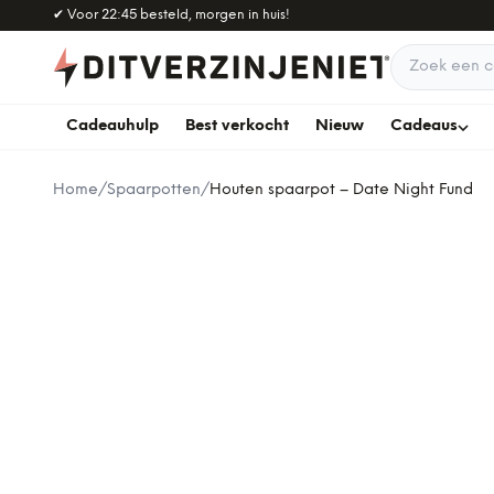
Naar hoofdinhoud
✔
Voor 22:45 besteld, morgen in huis!
Zoek een c
Cadeauhulp
Best verkocht
Nieuw
Cadeaus
Home
/
Spaarpotten
/
Houten spaarpot – Date Night Fund