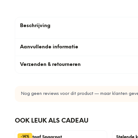
Beschrijving
Aanvullende informatie
Verzenden & retourneren
Nog geen reviews voor dit product — maar klanten geve
OOK LEUK ALS CADEAU
%
14
-
Goudstaaf Spaarpot
Stelende 