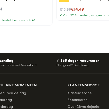
3
)
Nu voor
€14,49
€15,99
✔
Voor 22:45 besteld, morgen in hu
 besteld, morgen in huis!
rzending
✔
365 dagen retourneren
rzonden vanuit Nederland
Niet goed? Geld terug.
PULAIRE MOMENTEN
KLANTENSERVICE
eau van de dag
Klantenservice
jaardag
Retourneren
derdag
Over Ditverzinjeniet