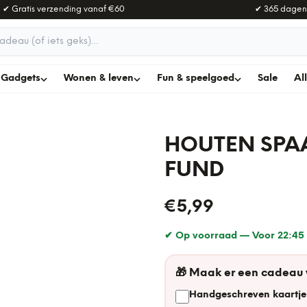
✔ Gratis verzending vanaf
€60
✔ 365 dagen
adeau
Gadgets
Wonen & leven
Fun & speelgoed
Sale
Al
HOUTEN SPAA
FUND
€5,99
✔ Op voorraad —
Voor 22:45 
🎁
Maak er een cadeau
Handgeschreven kaartje