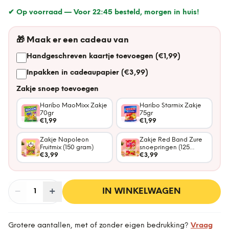
✔ Op voorraad —
Voor 22:45 besteld, morgen in huis!
🎁
Maak er een cadeau van
Handgeschreven kaartje toevoegen (€1,99)
Inpakken in cadeaupapier (€3,99)
Zakje snoep toevoegen
Haribo MaoMixx Zakje
Haribo Starmix Zakje
70gr
75gr
€1,99
€1,99
Zakje Napoleon
Zakje Red Band Zure
Fruitmix (150 gram)
snoepringen (125
€3,99
gram)
€3,99
−
Aantal
+
:
IN WINKELWAGEN
1
Grotere aantallen, met of zonder eigen bedrukking?
Vraag