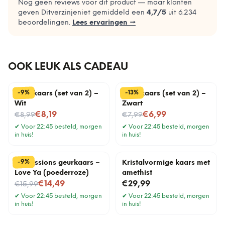
Nog geen reviews voor dit product — maar klanten
geven Ditverzinjeniet gemiddeld een
4,7
/5
uit
6.234
beoordelingen.
Lees ervaringen →
OOK LEUK ALS CADEAU
%
%
13
9
-
-
Druipkaars (set van 2) –
Druipkaars (set van 2) –
Wit
Zwart
Nu voor
Nu voor
€8,19
€6,99
€8,99
€7,99
✔
Voor 22:45 besteld, morgen
✔
Voor 22:45 besteld, morgen
in huis!
in huis!
%
9
-
Impressions geurkaars –
Kristalvormige kaars met
Love Ya (poederroze)
amethist
Nu voor
€14,49
€29,99
€15,99
✔
Voor 22:45 besteld, morgen
✔
Voor 22:45 besteld, morgen
in huis!
in huis!