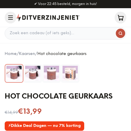
Naar hoofdinhoud
✔
Voor 22:45 besteld, morgen in huis!
Zoek een cadeau
Home
/
Kaarsen
/
Hot chocolate geurkaars
HOT CHOCOLATE GEURKAARS
Nu voor
€13,99
€14,99
⚡
Dikke Deal Dagen — nu 7% korting