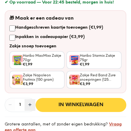
✔ Op voorraad —
Voor 22:45 besteld, morgen in huis!
🎁
Maak er een cadeau van
Handgeschreven kaartje toevoegen (€1,99)
Inpakken in cadeaupapier (€3,99)
Zakje snoep toevoegen
Haribo MaoMixx Zakje
Haribo Starmix Zakje
70gr
75gr
€1,99
€1,99
Zakje Napoleon
Zakje Red Band Zure
Fruitmix (150 gram)
snoepringen (125
€3,99
gram)
€3,99
−
Aantal
+
:
IN WINKELWAGEN
1
Grotere aantallen, met of zonder eigen bedrukking?
Vraag
een offerte aan