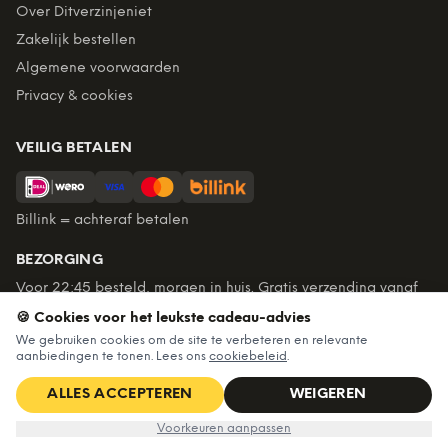
Over Ditverzinjeniet
Zakelijk bestellen
Algemene voorwaarden
Privacy & cookies
VEILIG BETALEN
Billink = achteraf betalen
BEZORGING
Voor 22:45 besteld, morgen in huis. Gratis verzending vanaf
€60. Tot 365 dagen retourneren.
🍪 Cookies voor het leukste cadeau-advies
★
4,7
/5 uit
6.235
beoordelingen
We gebruiken cookies om de site te verbeteren en relevante
aanbiedingen te tonen. Lees ons
cookiebeleid
.
ALLES ACCEPTEREN
WEIGEREN
©
2026
Ditverzinjeniet — Alle rechten voorbehouden
€4,99
IN WINKELWAGEN
Voorkeuren aanpassen
Algemene voorwaarden
·
Privacy & cookies
·
Cookievoorkeuren