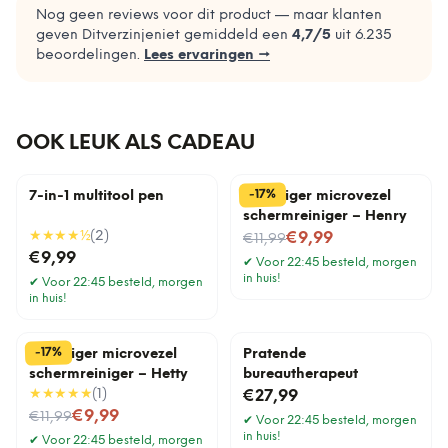
Nog geen reviews voor dit product — maar klanten
geven Ditverzinjeniet gemiddeld een
4,7
/5
uit
6.235
beoordelingen.
Lees ervaringen →
OOK LEUK ALS CADEAU
%
17
-
7-in-1 multitool pen
Stofzuiger microvezel
schermreiniger – Henry
★★★★
½
(
2
)
Nu voor
€9,99
€11,99
€9,99
✔
Voor 22:45 besteld, morgen
in huis!
✔
Voor 22:45 besteld, morgen
in huis!
%
17
-
Stofzuiger microvezel
Pratende
schermreiniger – Hetty
bureautherapeut
★★★★★
(
1
)
€27,99
Nu voor
€9,99
€11,99
✔
Voor 22:45 besteld, morgen
in huis!
✔
Voor 22:45 besteld, morgen