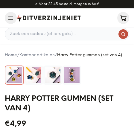
Naar hoofdinhoud
✔
Voor 22:45 besteld, morgen in huis!
Zoek een cadeau
Home
/
Kantoor artikelen
/
Harry Potter gummen (set van 4)
HARRY POTTER GUMMEN (SET
VAN 4)
€4,99