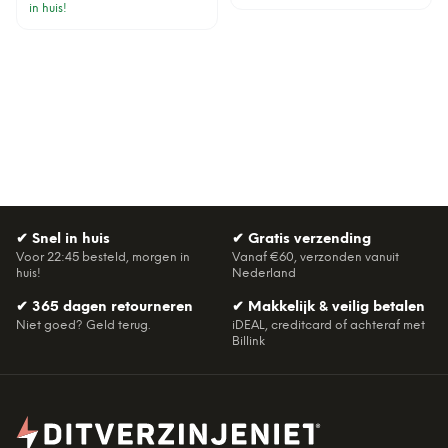
in huis!
✔
Snel in huis
✔
Gratis verzending
Voor 22:45 besteld, morgen in
Vanaf €60, verzonden vanuit
huis!
Nederland
✔
365 dagen retourneren
✔
Makkelijk & veilig betalen
Niet goed? Geld terug.
iDEAL, creditcard of achteraf met
Billink