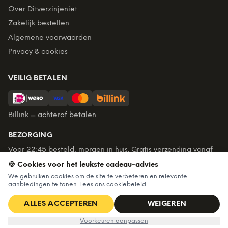
Over Ditverzinjeniet
Zakelijk bestellen
Algemene voorwaarden
Privacy & cookies
VEILIG BETALEN
Billink = achteraf betalen
BEZORGING
Voor 22:45 besteld, morgen in huis. Gratis verzending vanaf
€60. Tot 365 dagen retourneren.
🍪 Cookies voor het leukste cadeau-advies
★
4,7
/5 uit
6.235
beoordelingen
We gebruiken cookies om de site te verbeteren en relevante
aanbiedingen te tonen. Lees ons
cookiebeleid
.
ALLES ACCEPTEREN
WEIGEREN
©
2026
Ditverzinjeniet — Alle rechten voorbehouden
€16,99
IN WINKELWAGEN
Voorkeuren aanpassen
Algemene voorwaarden
·
Privacy & cookies
·
Cookievoorkeuren