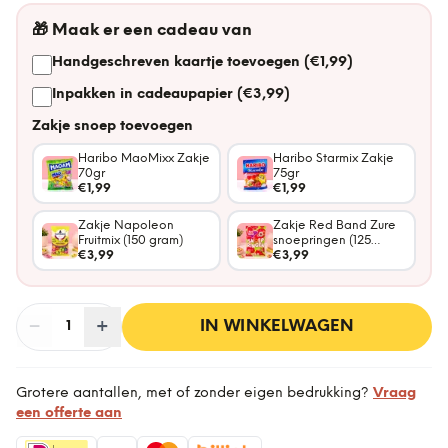
🎁
Maak er een cadeau van
Handgeschreven kaartje toevoegen (€1,99)
Inpakken in cadeaupapier (€3,99)
Zakje snoep toevoegen
Haribo MaoMixx Zakje
Haribo Starmix Zakje
70gr
75gr
€1,99
€1,99
Zakje Napoleon
Zakje Red Band Zure
Fruitmix (150 gram)
snoepringen (125
€3,99
gram)
€3,99
−
Aantal
+
:
IN WINKELWAGEN
1
Grotere aantallen, met of zonder eigen bedrukking?
Vraag
een offerte aan