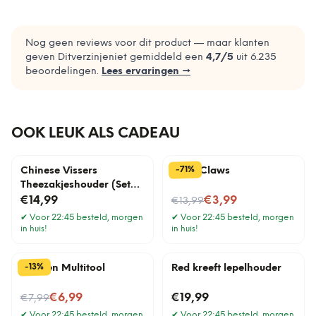
Nog geen reviews voor dit product — maar klanten
geven Ditverzinjeniet gemiddeld een
4,7
/5
uit
6.235
beoordelingen.
Lees ervaringen →
OOK LEUK ALS CADEAU
%
71
-
Chinese Vissers
Meat Claws
Theezakjeshouder (Set
Van 4)
Nu voor
€14,99
€3,99
€13,99
✔
Voor 22:45 besteld, morgen
✔
Voor 22:45 besteld, morgen
in huis!
in huis!
%
13
-
Kruiden Multitool
Red kreeft lepelhouder
Nu voor
€6,99
€19,99
€7,99
✔
Voor 22:45 besteld, morgen
✔
Voor 22:45 besteld, morgen