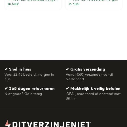
in huis!
in huis!
✔
Snel in huis
✔
Gratis verzending
Voor 22:45 besteld, morgen in
Vanaf €60, verzonden vanuit
huis!
Nederland
✔
365 dagen retourneren
✔
Makkelijk & veilig betalen
Niet goed? Geld terug.
iDEAL, creditcard of achteraf met
Billink