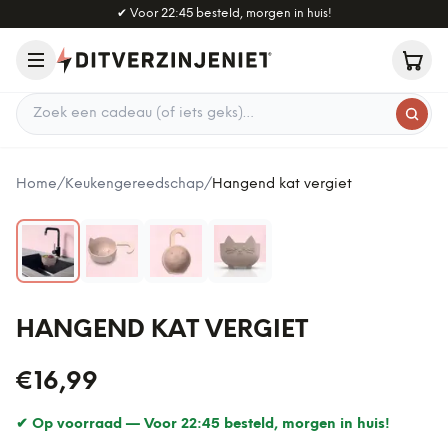
Naar hoofdinhoud
✔
Voor 22:45 besteld, morgen in huis!
Zoek een cadeau
Home
/
Keukengereedschap
/
Hangend kat vergiet
HANGEND KAT VERGIET
€16,99
✔ Op voorraad —
Voor 22:45 besteld, morgen in huis!