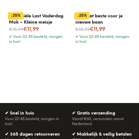
%
%
25
25
-
-
Financiële Last Vaderdag
Mok Het beste voor je
Mok – Kleine meisje
nieuwe baan
Nu voor
Nu voor
€11,99
€11,99
€15,99
€15,99
✔
Voor 22:45 besteld, morgen
✔
Voor 22:45 besteld, morgen
in huis!
in huis!
✔
Snel in huis
✔
Gratis verzending
Voor 22:45 besteld, morgen in
Vanaf €60, verzonden vanuit
huis!
Nederland
✔
365 dagen retourneren
✔
Makkelijk & veilig betalen