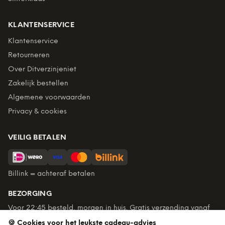
KLANTENSERVICE
Klantenservice
Retourneren
Over Ditverzinjeniet
Zakelijk bestellen
Algemene voorwaarden
Privacy & cookies
VEILIG BETALEN
Billink = achteraf betalen
BEZORGING
Voor 22:45 besteld, morgen in huis. Gratis verzending vanaf
€60. Tot 365 dagen retourneren.
🍪 Cookies voor het leukste cadeau-advies