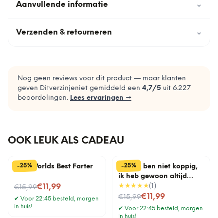
Aanvullende informatie
⌄
Verzenden & retourneren
⌄
Nog geen reviews voor dit product — maar klanten
geven Ditverzinjeniet gemiddeld een
4,7
/5
uit
6.227
beoordelingen.
Lees ervaringen →
OOK LEUK ALS CADEAU
%
%
25
25
-
-
Mok Worlds Best Farter
Mok Ik ben niet koppig,
ik heb gewoon altijd
Nu voor
gelijk
★★★★★
(
1
)
€11,99
€15,99
Nu voor
€11,99
€15,99
✔
Voor 22:45 besteld, morgen
in huis!
✔
Voor 22:45 besteld, morgen
in huis!