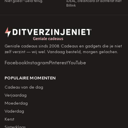
Niet goed? Geld terug.
iDEAL, creditcard of achteraf met
Billink
Geniale cadeaus sinds 2008. Cadeaus en gadgets die je niet
zelf verzint — wij wel. Vandaag besteld, morgen gelachen.
Facebook
Instagram
Pinterest
YouTube
POPULAIRE MOMENTEN
Cadeau van de dag
Verjaardag
Moederdag
Vaderdag
Kerst
Sinterklaas