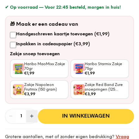
✔ Op voorraad —
Voor 22:45 besteld, morgen in huis!
🎁
Maak er een cadeau van
Handgeschreven kaartje toevoegen (€1,99)
Inpakken in cadeaupapier (€3,99)
Zakje snoep toevoegen
Haribo MaoMixx Zakje
Haribo Starmix Zakje
70gr
75gr
€1,99
€1,99
Zakje Napoleon
Zakje Red Band Zure
Fruitmix (150 gram)
snoepringen (125
€3,99
gram)
€3,99
−
Aantal
+
:
IN WINKELWAGEN
1
Grotere aantallen, met of zonder eigen bedrukking?
Vraag