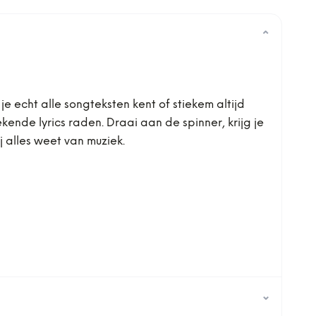
⌄
 je echt alle songteksten kent of stiekem altijd
ende lyrics raden. Draai aan de spinner, krijg je
j alles weet van muziek.
⌄