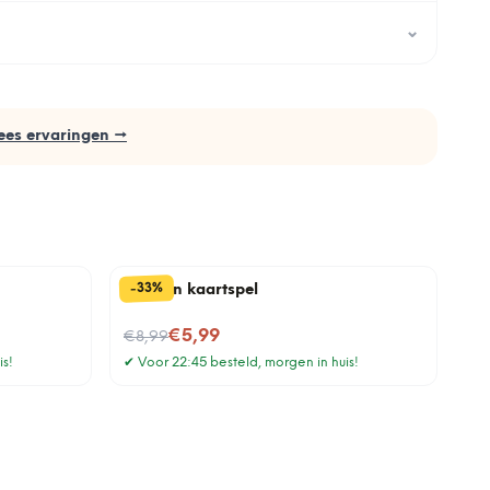
⌄
ees ervaringen →
%
33
-
Gouden kaartspel
Nu voor
€5,99
€8,99
is!
✔
Voor 22:45 besteld, morgen in huis!