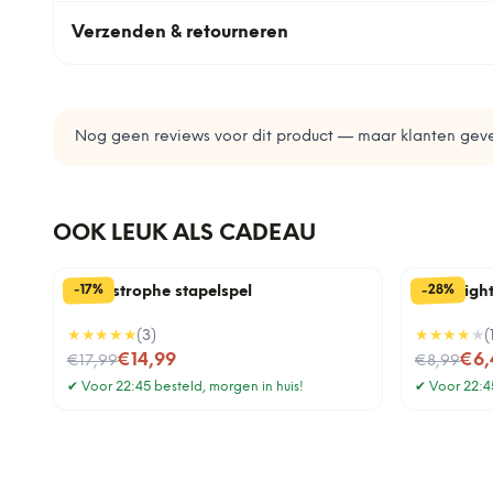
Verzenden & retourneren
Nog geen reviews voor dit product — maar klanten geve
OOK LEUK ALS CADEAU
%
%
28
17
-
-
Cat-astrophe stapelspel
Date nigh
★★★★★
(
3
)
★★★★
★
(
Nu voor
Nu voor
€14,99
€6,
€17,99
€8,99
✔
Voor 22:45 besteld, morgen in huis!
✔
Voor 22:45