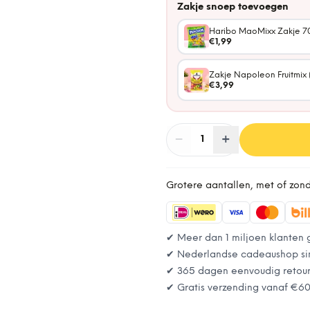
Zakje snoep toevoegen
Haribo MaoMixx Zakje 7
€1,99
Zakje Napoleon Fruitmix 
€3,99
−
Aantal
+
:
1
Grotere aantallen, met of zon
✔ Meer dan 1 miljoen klanten 
✔ Nederlandse cadeaushop si
✔ 365 dagen eenvoudig retou
✔ Gratis verzending vanaf
€6