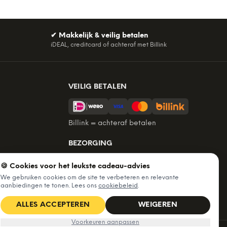
✔
Makkelijk & veilig betalen
iDEAL, creditcard of achteraf met Billink
VEILIG BETALEN
Billink = achteraf betalen
BEZORGING
Voor 22:45 besteld, morgen in huis.
🍪 Cookies voor het leukste cadeau-advies
Gratis verzending vanaf €60. Tot 365
We gebruiken cookies om de site te verbeteren en relevante
dagen retourneren.
aanbiedingen te tonen. Lees ons
cookiebeleid
.
★
4,7
/5 uit
6.235
beoordelingen
ALLES ACCEPTEREN
WEIGEREN
Voorkeuren aanpassen