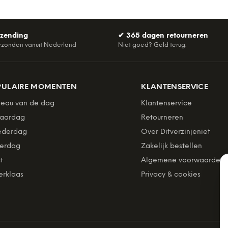
rzending
✔
365 dagen retourneren
rzonden vanuit Nederland
Niet goed? Geld terug.
PULAIRE MOMENTEN
KLANTENSERVICE
eau van de dag
Klantenservice
jaardag
Retourneren
derdag
Over Ditverzinjeniet
erdag
Zakelijk bestellen
t
Algemene voorwaarden
erklaas
Privacy & cookies