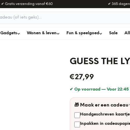
✔ Gratis verzending vanaf
€60
✔ 365 dagen
adeau
Gadgets
Wonen & leven
Fun & speelgoed
Sale
Al
GUESS THE LY
€27,99
✔ Op voorraad —
Voor 22:45 
🎁
Maak er een cadeau
Handgeschreven kaartje
Inpakken in cadeaupapie