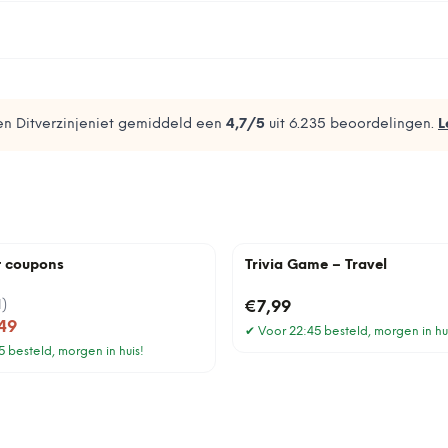
n Ditverzinjeniet gemiddeld een
4,7
/5
uit
6.235
beoordelingen.
L
t coupons
Trivia Game – Travel
1
)
€7,99
49
✔
Voor 22:45 besteld, morgen in hu
 besteld, morgen in huis!