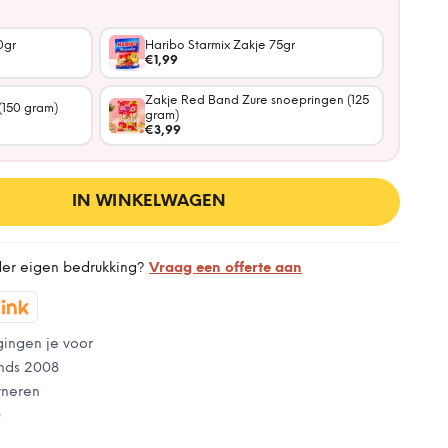
0gr
Haribo Starmix Zakje 75gr
€1,99
Zakje Red Band Zure snoepringen (125
(150 gram)
gram)
€3,99
IN WINKELWAGEN
der eigen bedrukking?
Vraag een offerte aan
gingen je voor
nds 2008
rneren
0