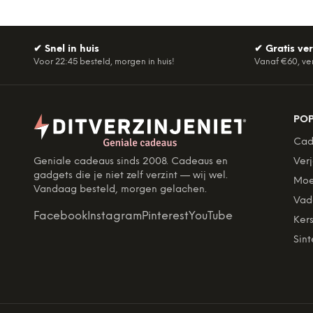
✔
Snel in huis
✔
Gratis ve
Voor 22:45 besteld, morgen in huis!
Vanaf €60, ve
PO
Cad
Geniale cadeaus sinds 2008. Cadeaus en
Ver
gadgets die je niet zelf verzint — wij wel.
Moe
Vandaag besteld, morgen gelachen.
Vad
Facebook
Instagram
Pinterest
YouTube
Kers
Sint