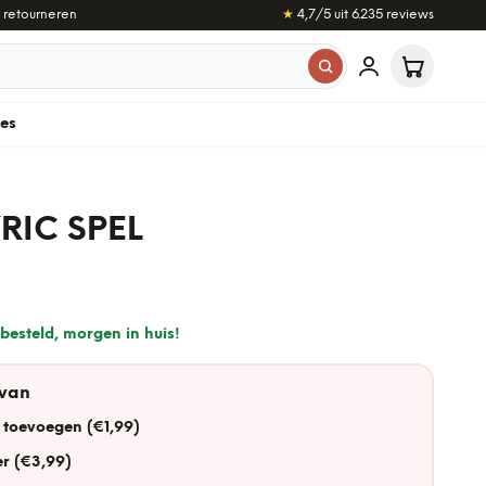
 retourneren
★
4,7
/5 uit
6.235
reviews
les
RIC SPEL
besteld, morgen in huis!
 van
 toevoegen (€1,99)
r (€3,99)