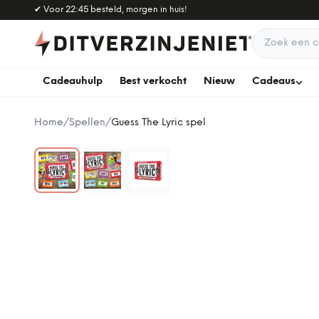
Naar hoofdinhoud
✔
Voor 22:45 besteld, morgen in huis!
Zoek een c
Cadeauhulp
Best verkocht
Nieuw
Cadeaus
Home
/
Spellen
/
Guess The Lyric spel