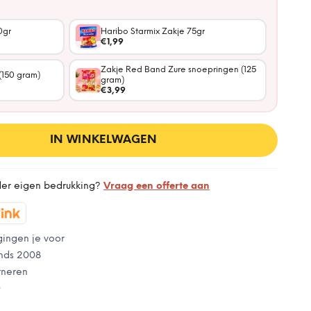
0gr
Haribo Starmix Zakje 75gr
€1,99
Zakje Red Band Zure snoepringen (125
(150 gram)
gram)
€3,99
IN WINKELWAGEN
der eigen bedrukking?
Vraag een offerte aan
gingen je voor
nds 2008
rneren
0