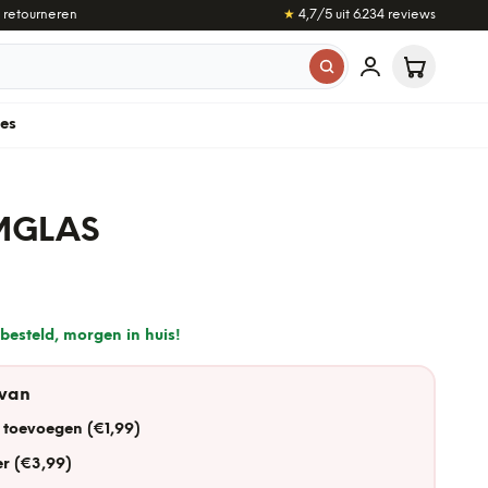
 retourneren
★
4,7
/5 uit
6.234
reviews
les
MGLAS
besteld, morgen in huis!
 van
 toevoegen (€1,99)
r (€3,99)