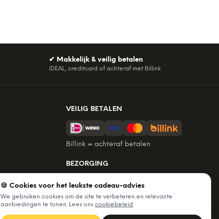
✔
Makkelijk & veilig betalen
iDEAL, creditcard of achteraf met Billink
VEILIG BETALEN
Billink = achteraf betalen
BEZORGING
Voor 22:45 besteld, morgen in huis.
🍪 Cookies voor het leukste cadeau-advies
Gratis verzending vanaf €60. Tot 365
We gebruiken cookies om de site te verbeteren en relevante
dagen retourneren.
aanbiedingen te tonen. Lees ons
cookiebeleid
.
★
4,7
/5 uit
6.234
beoordelingen