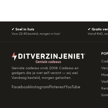
✔
Snel in huis
✔
Gratis ve
Voor 22:45 besteld, morgen in huis!
Vanaf €60, ve
PO
Cad
Geniale cadeaus sinds 2008. Cadeaus en
Ver
gadgets die je niet zelf verzint — wij wel.
Moe
Vandaag besteld, morgen gelachen.
Vad
Facebook
Instagram
Pinterest
YouTube
Kers
Sint