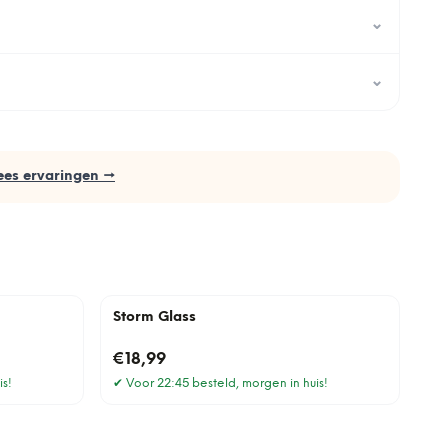
⌄
⌄
ees ervaringen →
Storm Glass
€18,99
is!
✔
Voor 22:45 besteld, morgen in huis!