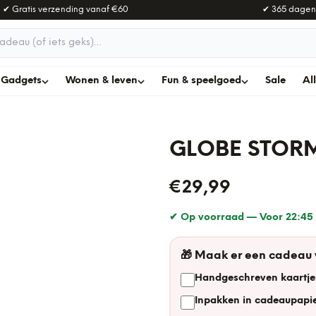
✔ Gratis verzending vanaf
€60
✔ 365 dagen
adeau
Gadgets
Wonen & leven
Fun & speelgoed
Sale
Al
GLOBE STOR
€29,99
✔ Op voorraad —
Voor 22:45 
🎁
Maak er een cadeau
Handgeschreven kaartje
Inpakken in cadeaupapie