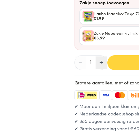
Zakje snoep toevoegen
Haribo MaoMixx Zakje 7
€1,99
Zakje Napoleon Fruitmix 
€3,99
−
Aantal
+
:
1
Grotere aantallen, met of zon
✔ Meer dan 1 miljoen klanten 
✔ Nederlandse cadeaushop si
✔ 365 dagen eenvoudig retou
✔ Gratis verzending vanaf
€6