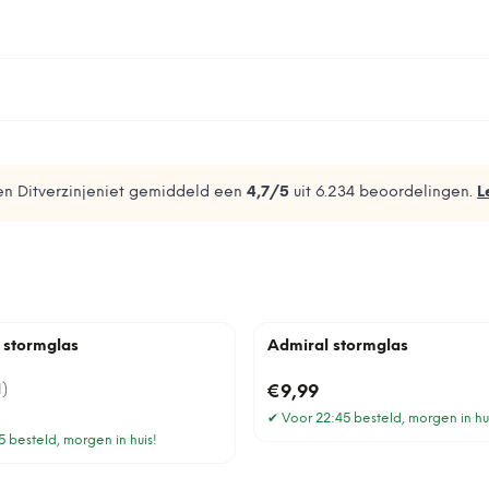
n Ditverzinjeniet gemiddeld een
4,7
/5
uit
6.234
beoordelingen.
L
 stormglas
Admiral stormglas
1
)
€9,99
✔
Voor 22:45 besteld, morgen in hu
 besteld, morgen in huis!