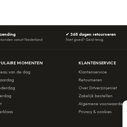
rzending
✔
365 dagen retourneren
rzonden vanuit Nederland
Niet goed? Geld terug.
PULAIRE MOMENTEN
KLANTENSERVICE
eau van de dag
Klantenservice
jaardag
Retourneren
derdag
Over Ditverzinjeniet
erdag
Zakelijk bestellen
t
Algemene voorwaarden
erklaas
Privacy & cookies