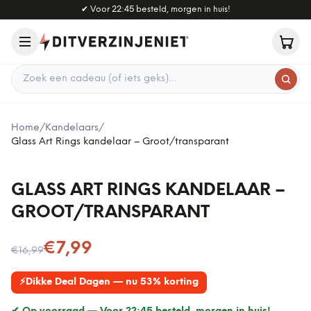
Naar hoofdinhoud
✔
Voor 22:45 besteld, morgen in huis!
Zoek een cadeau
Home
/
Kandelaars
/
Glass Art Rings kandelaar – Groot/transparant
GLASS ART RINGS KANDELAAR –
GROOT/TRANSPARANT
Nu voor
€7,99
€16,99
⚡
Dikke Deal Dagen — nu 53% korting