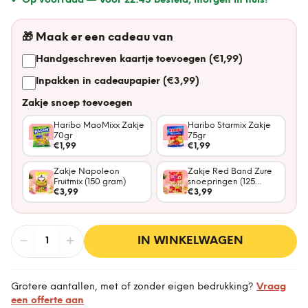
✔ Op voorraad —
Voor 22:45 besteld, morgen in huis!
🎁
Maak er een cadeau van
Handgeschreven kaartje toevoegen (€1,99)
Inpakken in cadeaupapier (€3,99)
Zakje snoep toevoegen
Haribo MaoMixx Zakje
Haribo Starmix Zakje
70gr
75gr
€1,99
€1,99
Zakje Napoleon
Zakje Red Band Zure
Fruitmix (150 gram)
snoepringen (125
€3,99
gram)
€3,99
−
Aantal
+
:
IN WINKELWAGEN
1
Grotere aantallen, met of zonder eigen bedrukking?
Vraag
een offerte aan