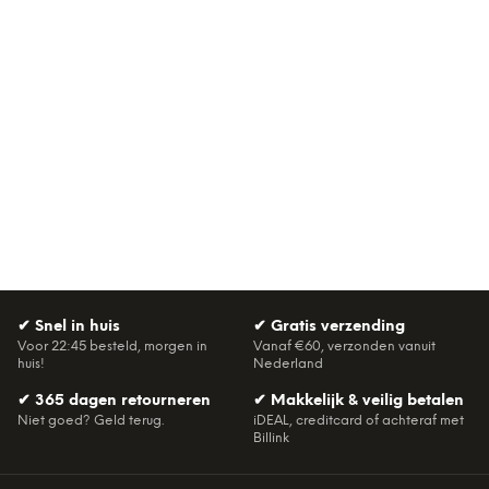
✔
Snel in huis
✔
Gratis verzending
Voor 22:45 besteld, morgen in
Vanaf €60, verzonden vanuit
huis!
Nederland
✔
365 dagen retourneren
✔
Makkelijk & veilig betalen
Niet goed? Geld terug.
iDEAL, creditcard of achteraf met
Billink