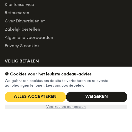
Klantenservice
Retourneren
Over Ditverzinjeniet
Zakelijk bestellen
Algemene voorwaarden
Privacy & cookies
VEILIG BETALEN
🍪 Cookies voor het leukste cadeau-advies
We gebruiken cookies om de site te verbeteren en relevante
Billink = achteraf betalen
aanbiedingen te tonen. Lees ons
cookiebeleid
.
BEZORGING
ALLES ACCEPTEREN
WEIGEREN
Voor 22:45 besteld, morgen in huis. Gratis verzending vanaf
Nu voor
€7,99
IN WINKELWAGEN
€16,99
Voorkeuren aanpassen
€60. Tot 365 dagen retourneren.
★
4,7
/5 uit
6.227
beoordelingen