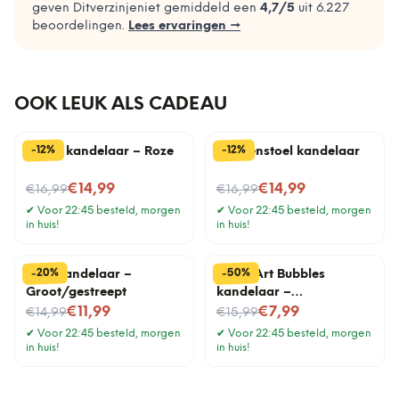
geven Ditverzinjeniet gemiddeld een
4,7
/5
uit
6.227
beoordelingen.
Lees ervaringen →
OOK LEUK ALS CADEAU
%
%
12
12
-
-
Donut kandelaar – Roze
Paddenstoel kandelaar
Nu voor
Nu voor
€14,99
€14,99
€16,99
€16,99
✔
Voor 22:45 besteld, morgen
✔
Voor 22:45 besteld, morgen
in huis!
in huis!
%
%
50
20
-
-
Strik kandelaar –
Glass Art Bubbles
Groot/gestreept
kandelaar –
Nu voor
Nu voor
Medium/zand
€11,99
€7,99
€14,99
€15,99
✔
Voor 22:45 besteld, morgen
✔
Voor 22:45 besteld, morgen
in huis!
in huis!