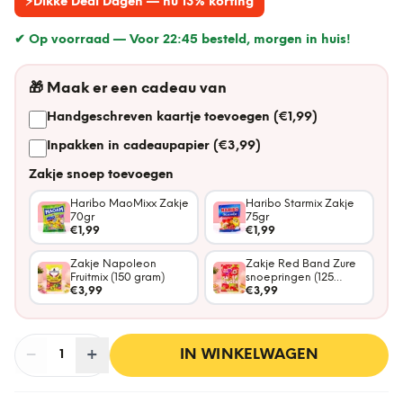
⚡
Dikke Deal Dagen — nu 13% korting
✔ Op voorraad —
Voor 22:45 besteld, morgen in huis!
🎁
Maak er een cadeau van
Handgeschreven kaartje toevoegen (€1,99)
Inpakken in cadeaupapier (€3,99)
Zakje snoep toevoegen
Haribo MaoMixx Zakje
Haribo Starmix Zakje
70gr
75gr
€1,99
€1,99
Zakje Napoleon
Zakje Red Band Zure
Fruitmix (150 gram)
snoepringen (125
€3,99
gram)
€3,99
−
Aantal
+
:
IN WINKELWAGEN
1