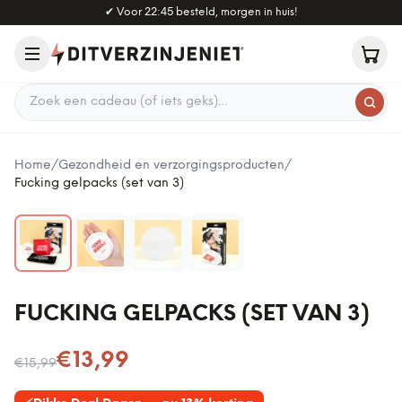
Naar hoofdinhoud
✔
Voor 22:45 besteld, morgen in huis!
Zoek een cadeau
Home
/
Gezondheid en verzorgingsproducten
/
Fucking gelpacks (set van 3)
FUCKING GELPACKS (SET VAN 3)
Nu voor
€13,99
€15,99