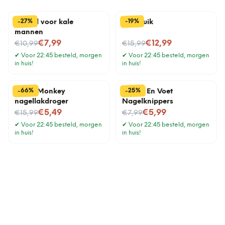
%
%
27
19
-
-
Borstel voor kale
Nekkruik
mannen
Nu voor
Nu voor
€7,99
€12,99
€10,99
€15,99
✔
Voor 22:45 besteld, morgen
✔
Voor 22:45 besteld, morgen
in huis!
in huis!
%
%
66
25
-
-
Funky Monkey
Hand- En Voet
nagellakdroger
Nagelknippers
Nu voor
Nu voor
€5,49
€5,99
€15,99
€7,99
✔
Voor 22:45 besteld, morgen
✔
Voor 22:45 besteld, morgen
in huis!
in huis!