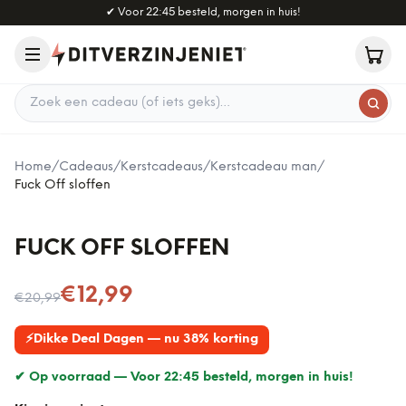
Naar hoofdinhoud
✔
Voor 22:45 besteld, morgen in huis!
Zoek een cadeau
Home
/
Cadeaus
/
Kerstcadeaus
/
Kerstcadeau man
/
Fuck Off sloffen
FUCK OFF SLOFFEN
Nu voor
€12,99
€20,99
⚡
Dikke Deal Dagen — nu 38% korting
✔ Op voorraad —
Voor 22:45 besteld, morgen in huis!