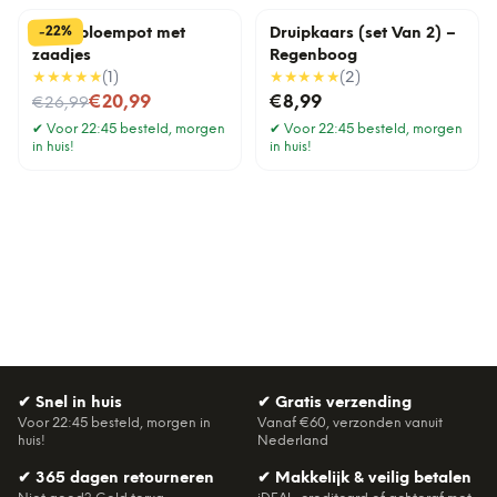
%
22
-
Lama bloempot met
Druipkaars (set Van 2) –
zaadjes
Regenboog
★★★★★
(
1
)
★★★★★
(
2
)
Nu voor
€20,99
€8,99
€26,99
✔
Voor 22:45 besteld, morgen
✔
Voor 22:45 besteld, morgen
in huis!
in huis!
✔
Snel in huis
✔
Gratis verzending
Voor 22:45 besteld, morgen in
Vanaf €60, verzonden vanuit
huis!
Nederland
✔
365 dagen retourneren
✔
Makkelijk & veilig betalen