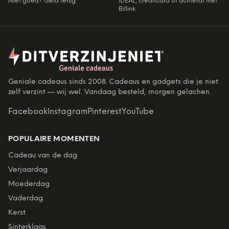
Niet goed? Geld terug.
iDEAL, creditcard of achteraf met
Billink
Geniale cadeaus sinds 2008. Cadeaus en gadgets die je niet
zelf verzint — wij wel. Vandaag besteld, morgen gelachen.
Facebook
Instagram
Pinterest
YouTube
POPULAIRE MOMENTEN
Cadeau van de dag
Verjaardag
Moederdag
Vaderdag
Kerst
Sinterklaas