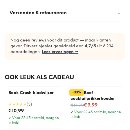
Verzenden & retourneren
⌄
Nog geen reviews voor dit product — maar klanten
geven Ditverzinjeniet gemiddeld een
4,7
/5
uit
6.234
beoordelingen.
Lees ervaringen →
OOK LEUK ALS CADEAU
%
33
-
Book Crush bladwijzer
Pick a Boo!
cocktailprikkerhouder
★★★★★
(
3
)
Nu voor
€9,99
€14,99
€10,99
✔
Voor 22:45 besteld, morgen
in huis!
✔
Voor 22:45 besteld, morgen
in huis!