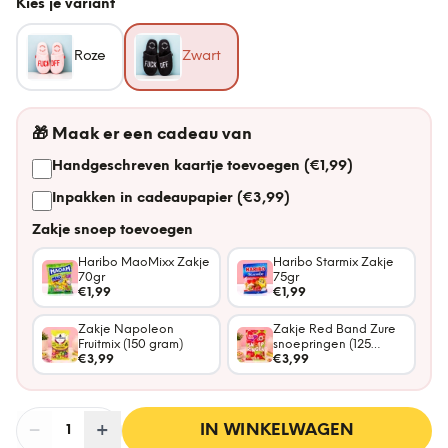
Kies je variant
Roze
Zwart
🎁
Maak er een cadeau van
Handgeschreven kaartje toevoegen (€1,99)
Inpakken in cadeaupapier (€3,99)
Zakje snoep toevoegen
Haribo MaoMixx Zakje
Haribo Starmix Zakje
70gr
75gr
€1,99
€1,99
Zakje Napoleon
Zakje Red Band Zure
Fruitmix (150 gram)
snoepringen (125
€3,99
gram)
€3,99
−
Aantal
+
:
IN WINKELWAGEN
1