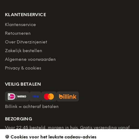
KLANTENSERVICE
Klantenservice
Retourneren
Over Ditverzinjeniet
Zakelijk bestellen
Algemene voorwaarden
Privacy & cookies
VEILIG BETALEN
Billink = achteraf betalen
BEZORGING
Voor 22:45 besteld, morgen in huis. Gratis verzending vanaf
€60. Tot 365 dagen retourneren.
🍪 Cookies voor het leukste cadeau-advies