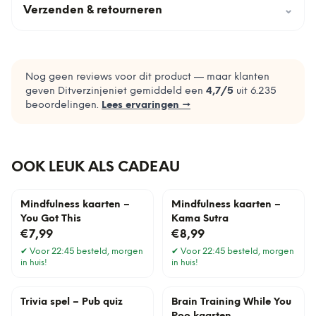
Verzenden & retourneren
⌄
Nog geen reviews voor dit product — maar klanten
geven Ditverzinjeniet gemiddeld een
4,7
/5
uit
6.235
beoordelingen.
Lees ervaringen →
OOK LEUK ALS CADEAU
Mindfulness kaarten –
Mindfulness kaarten –
You Got This
Kama Sutra
€7,99
€8,99
✔
Voor 22:45 besteld, morgen
✔
Voor 22:45 besteld, morgen
in huis!
in huis!
Trivia spel – Pub quiz
Brain Training While You