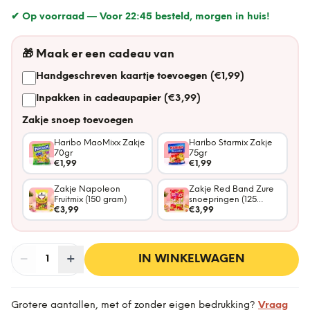
✔ Op voorraad —
Voor 22:45 besteld, morgen in huis!
🎁
Maak er een cadeau van
Handgeschreven kaartje toevoegen (€1,99)
Inpakken in cadeaupapier (€3,99)
Zakje snoep toevoegen
Haribo MaoMixx Zakje
Haribo Starmix Zakje
70gr
75gr
€1,99
€1,99
Zakje Napoleon
Zakje Red Band Zure
Fruitmix (150 gram)
snoepringen (125
€3,99
gram)
€3,99
−
Aantal
+
:
IN WINKELWAGEN
1
Grotere aantallen, met of zonder eigen bedrukking?
Vraag