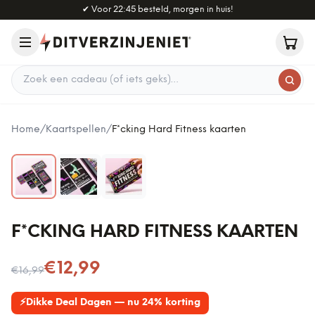
Naar hoofdinhoud
✔
Voor 22:45 besteld, morgen in huis!
Zoek een cadeau
Home
/
Kaartspellen
/
F*cking Hard Fitness kaarten
F*CKING HARD FITNESS KAARTEN
Nu voor
€12,99
€16,99
⚡
Dikke Deal Dagen — nu 24% korting