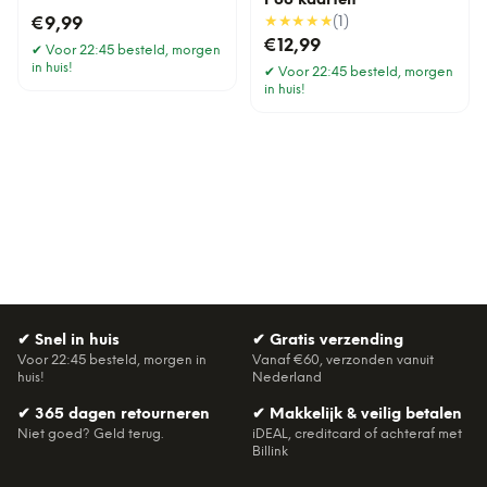
Poo kaarten
★★★★★
(
1
)
€9,99
€12,99
✔
Voor 22:45 besteld, morgen
in huis!
✔
Voor 22:45 besteld, morgen
in huis!
✔
Snel in huis
✔
Gratis verzending
Voor 22:45 besteld, morgen in
Vanaf €60, verzonden vanuit
huis!
Nederland
✔
365 dagen retourneren
✔
Makkelijk & veilig betalen
Niet goed? Geld terug.
iDEAL, creditcard of achteraf met
Billink