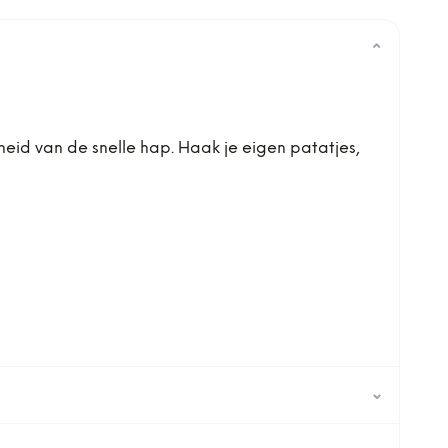
⌄
eid van de snelle hap. Haak je eigen patatjes,
⌄