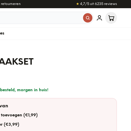
 retourneren
★
4,7
/5 uit
6.235
reviews
les
HAAKSET
besteld, morgen in huis!
 van
 toevoegen (€1,99)
r (€3,99)