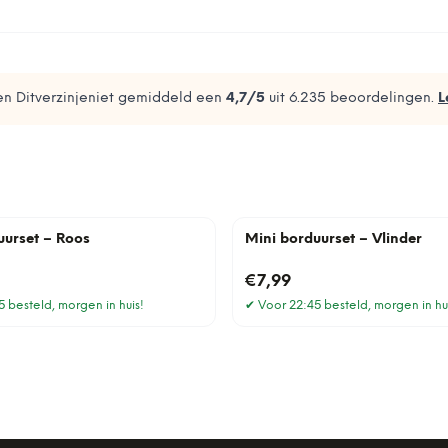
n Ditverzinjeniet gemiddeld een
4,7
/5
uit
6.235
beoordelingen.
L
uurset – Roos
Mini borduurset – Vlinder
€7,99
 besteld, morgen in huis!
✔
Voor 22:45 besteld, morgen in hu