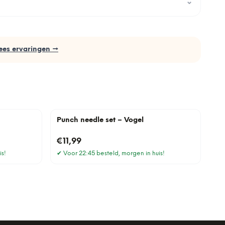
⌄
ees ervaringen →
Punch needle set – Vogel
€11,99
is!
✔
Voor 22:45 besteld, morgen in huis!