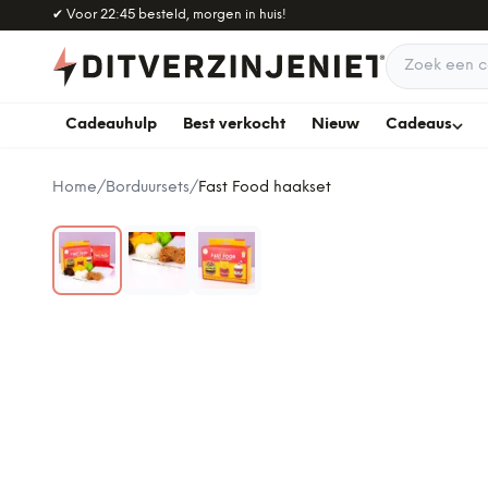
Naar hoofdinhoud
✔
Voor 22:45 besteld, morgen in huis!
Zoek een c
Cadeauhulp
Best verkocht
Nieuw
Cadeaus
Home
/
Borduursets
/
Fast Food haakset