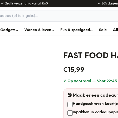
✔ Gratis verzending vanaf
€60
✔ 365 dagen
adeau
Gadgets
Wonen & leven
Fun & speelgoed
Sale
Al
FAST FOOD 
€15,99
✔ Op voorraad —
Voor 22:45 
🎁
Maak er een cadeau
Handgeschreven kaartje
Inpakken in cadeaupapie