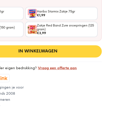
0gr
Haribo Starmix Zakje 75gr
€1,99
Zakje Red Band Zure snoepringen (125
(150 gram)
gram)
€3,99
IN WINKELWAGEN
der eigen bedrukking?
Vraag een offerte aan
gingen je voor
nds 2008
rneren
0