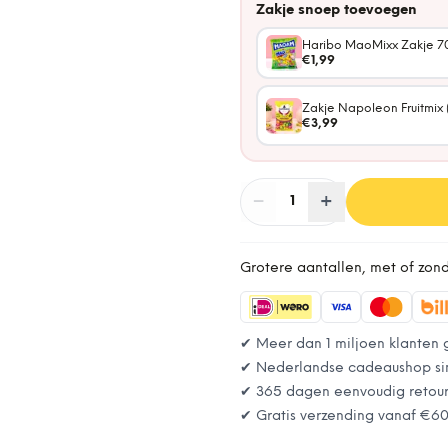
Zakje snoep toevoegen
Haribo MaoMixx Zakje 7
€1,99
Zakje Napoleon Fruitmix 
€3,99
−
Aantal
+
:
1
Grotere aantallen, met of zon
✔ Meer dan 1 miljoen klanten 
✔ Nederlandse cadeaushop si
✔ 365 dagen eenvoudig retou
✔ Gratis verzending vanaf
€6