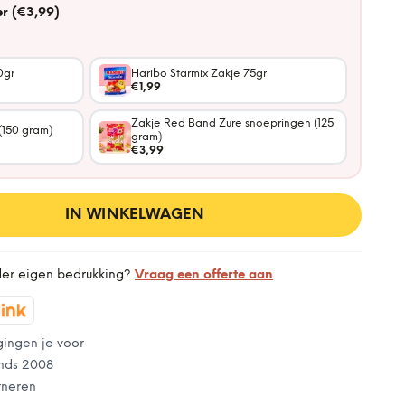
r (€3,99)
0gr
Haribo Starmix Zakje 75gr
€1,99
Zakje Red Band Zure snoepringen (125
(150 gram)
gram)
€3,99
IN WINKELWAGEN
der eigen bedrukking?
Vraag een offerte aan
gingen je voor
nds 2008
rneren