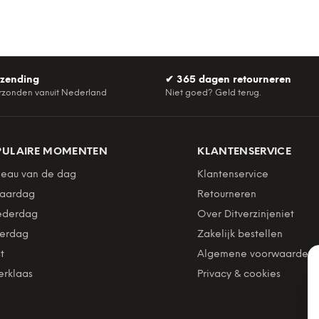
rzending
✔
365 dagen retourneren
rzonden vanuit Nederland
Niet goed? Geld terug.
PULAIRE MOMENTEN
KLANTENSERVICE
eau van de dag
Klantenservice
jaardag
Retourneren
derdag
Over Ditverzinjeniet
erdag
Zakelijk bestellen
t
Algemene voorwaarden
erklaas
Privacy & cookies