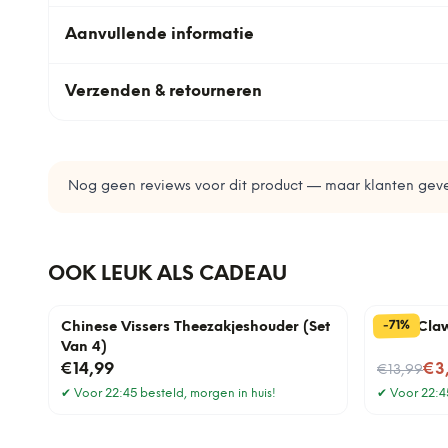
Aanvullende informatie
Verzenden & retourneren
Nog geen reviews voor dit product — maar klanten geve
OOK LEUK ALS CADEAU
%
71
-
Chinese Vissers Theezakjeshouder (Set
Meat Cla
Van 4)
Nu voor
€14,99
€3
€13,99
✔
Voor 22:45 besteld, morgen in huis!
✔
Voor 22:45