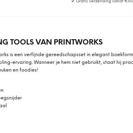
✔ Gratis verzending vanaf
€6
ING TOOLS VAN PRINTWORKS
works is een verfijnde gereedschapsset in elegant boekfo
ling-ervaring. Wanneer je hem niet gebruikt, staat hij pra
euken en foodies!
en
eegsnijder
aal