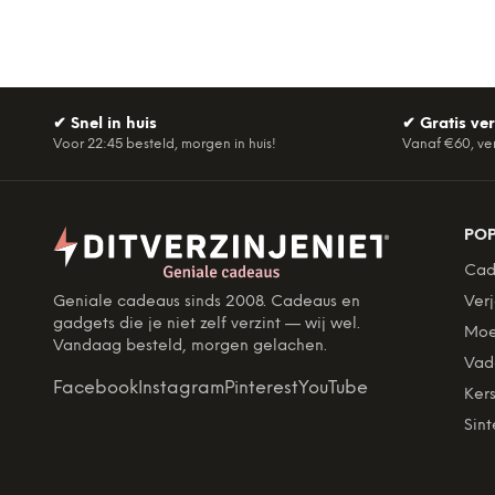
✔
Snel in huis
✔
Gratis ve
Voor 22:45 besteld, morgen in huis!
Vanaf €60, ve
PO
Cad
Geniale cadeaus sinds 2008. Cadeaus en
Ver
gadgets die je niet zelf verzint — wij wel.
Moe
Vandaag besteld, morgen gelachen.
Vad
Facebook
Instagram
Pinterest
YouTube
Kers
Sint