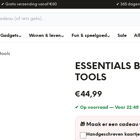
✔ Gratis verzending vanaf
€60
✔ 365 dagen
adeau
Gadgets
Wonen & leven
Fun & speelgoed
Sale
Al
tools
ESSENTIALS 
TOOLS
€44,99
✔ Op voorraad —
Voor 22:45 
🎁
Maak er een cadeau
Handgeschreven kaartje