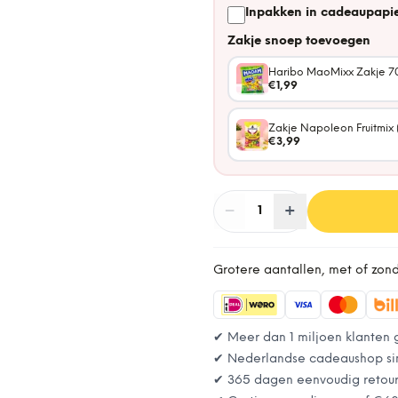
Inpakken in cadeaupapie
Zakje snoep toevoegen
Haribo MaoMixx Zakje 7
€1,99
Zakje Napoleon Fruitmix 
€3,99
−
Aantal
+
:
1
Grotere aantallen, met of zon
✔ Meer dan 1 miljoen klanten 
✔ Nederlandse cadeaushop si
✔ 365 dagen eenvoudig retou