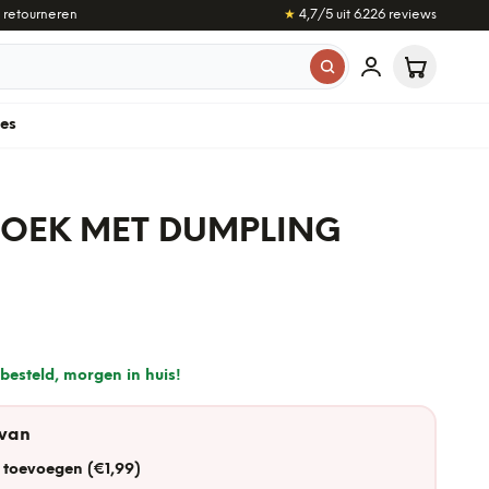
 retourneren
★
4,7
/5 uit
6.226
reviews
les
BOEK MET DUMPLING
besteld, morgen in huis!
 van
 toevoegen (€1,99)