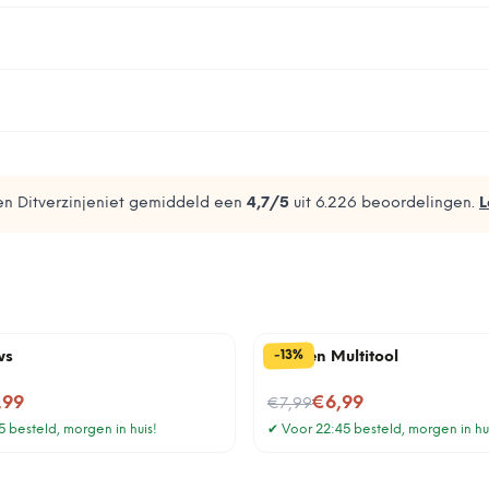
n Ditverzinjeniet gemiddeld een
4,7
/5
uit
6.226
beoordelingen.
L
%
13
-
ws
Kruiden Multitool
Nu voor
,99
€6,99
€7,99
 besteld, morgen in huis!
✔
Voor 22:45 besteld, morgen in hu