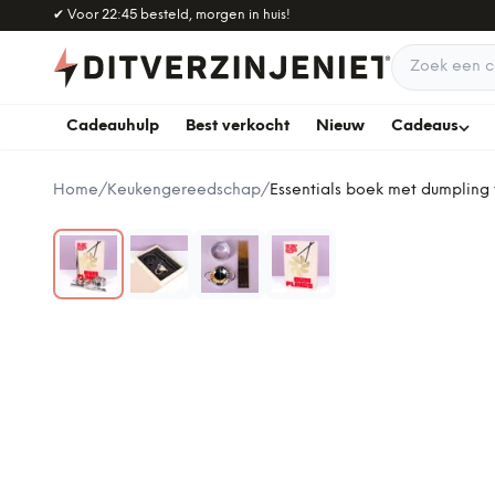
Naar hoofdinhoud
✔
Voor 22:45 besteld, morgen in huis!
Zoek een c
Cadeauhulp
Best verkocht
Nieuw
Cadeaus
Home
/
Keukengereedschap
/
Essentials boek met dumpling 