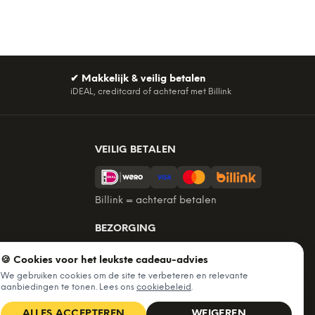
✔
Makkelijk & veilig betalen
iDEAL, creditcard of achteraf met Billink
VEILIG BETALEN
Billink = achteraf betalen
BEZORGING
Voor 22:45 besteld, morgen in huis.
🍪 Cookies voor het leukste cadeau-advies
Gratis verzending vanaf €60. Tot 365
We gebruiken cookies om de site te verbeteren en relevante
dagen retourneren.
aanbiedingen te tonen. Lees ons
cookiebeleid
.
★
4,7
/5 uit
6.226
beoordelingen
ALLES ACCEPTEREN
WEIGEREN