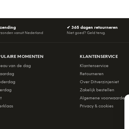
rzending
✔
365 dagen retourneren
rzonden vanuit Nederland
Niet goed? Geld terug.
PULAIRE MOMENTEN
KLANTENSERVICE
eau van de dag
Klantenservice
jaardag
Retourneren
derdag
Over Ditverzinjeniet
erdag
Zakelijk bestellen
t
Algemene voorwaarden
erklaas
Privacy & cookies