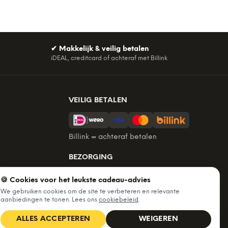
✔
Makkelijk & veilig betalen
iDEAL, creditcard of achteraf met Billink
VEILIG BETALEN
Billink = achteraf betalen
BEZORGING
Voor 22:45 besteld, morgen in huis.
🍪 Cookies voor het leukste cadeau-advies
Gratis verzending vanaf €60. Tot 365
We gebruiken cookies om de site te verbeteren en relevante
dagen retourneren.
aanbiedingen te tonen. Lees ons
cookiebeleid
.
★
4,7
/5 uit
6.235
beoordelingen
ALLES ACCEPTEREN
WEIGEREN