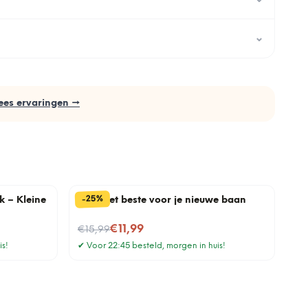
⌄
ees ervaringen →
%
25
-
k – Kleine
Mok Het beste voor je nieuwe baan
Nu voor
€11,99
€15,99
is!
✔
Voor 22:45 besteld, morgen in huis!