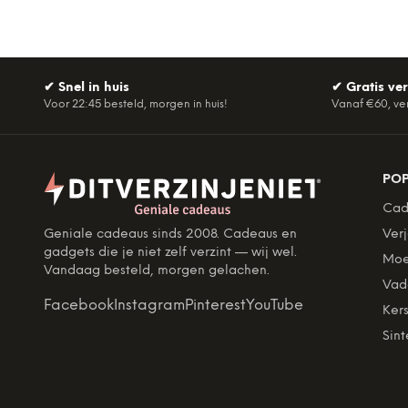
✔
Snel in huis
✔
Gratis ve
Voor 22:45 besteld, morgen in huis!
Vanaf €60, ve
PO
Cad
Geniale cadeaus sinds 2008. Cadeaus en
Ver
gadgets die je niet zelf verzint — wij wel.
Moe
Vandaag besteld, morgen gelachen.
Vad
Facebook
Instagram
Pinterest
YouTube
Kers
Sint