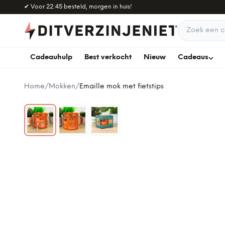
Naar hoofdinhoud
✔
Voor 22:45 besteld, morgen in huis!
Zoek een c
Cadeauhulp
Best verkocht
Nieuw
Cadeaus
Home
/
Mokken
/
Emaille mok met fietstips