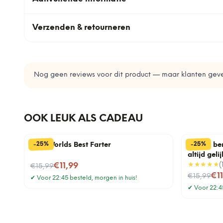
Verzenden & retourneren
Nog geen reviews voor dit product — maar klanten geve
OOK LEUK ALS CADEAU
%
%
25
25
-
-
Mok Worlds Best Farter
Mok Ik be
altijd gelij
Nu voor
★★★★★
(
€11,99
€15,99
Nu voor
€1
€15,99
✔
Voor 22:45 besteld, morgen in huis!
✔
Voor 22:45