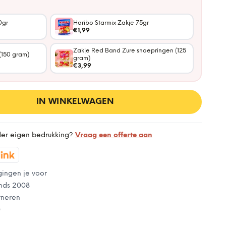
0gr
Haribo Starmix Zakje 75gr
€1,99
Zakje Red Band Zure snoepringen (125
(150 gram)
gram)
€3,99
IN WINKELWAGEN
der eigen bedrukking?
Vraag een offerte aan
gingen je voor
nds 2008
rneren
0