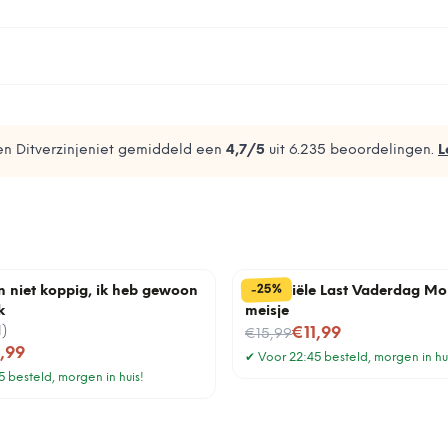
n Ditverzinjeniet gemiddeld een
4,7
/5
uit
6.235
beoordelingen.
L
%
25
-
n niet koppig, ik heb gewoon
Financiële Last Vaderdag Mo
k
meisje
1
)
Nu voor
€11,99
€15,99
1,99
✔
Voor 22:45 besteld, morgen in hu
 besteld, morgen in huis!