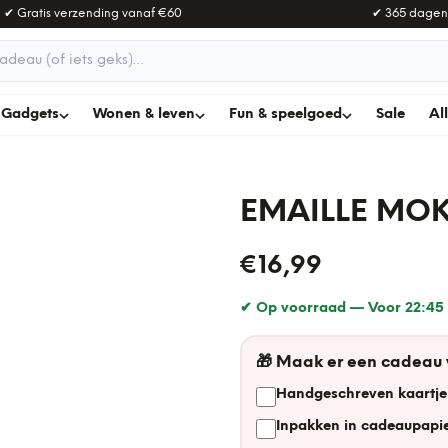
✔ Gratis verzending vanaf
€60
✔ 365 dagen
adeau
Gadgets
Wonen & leven
Fun & speelgoed
Sale
Al
EMAILLE MOK
€16,99
✔ Op voorraad —
Voor 22:45 
🎁
Maak er een cadeau
Handgeschreven kaartje
Inpakken in cadeaupapie