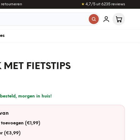
 retourneren
★
4,7
/5 uit
6.235
reviews
les
 MET FIETSTIPS
besteld, morgen in huis!
 van
 toevoegen (€1,99)
r (€3,99)