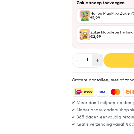
Zakje snoep toevoegen
Haribo MaoMixx Zakje 7
€1,99
Zakje Napoleon Fruitmix 
€3,99
−
Aantal
+
:
1
Grotere aantallen, met of zon
✔ Meer dan 1 miljoen klanten 
✔ Nederlandse cadeaushop si
✔ 365 dagen eenvoudig retou
✔ Gratis verzending vanaf
€6