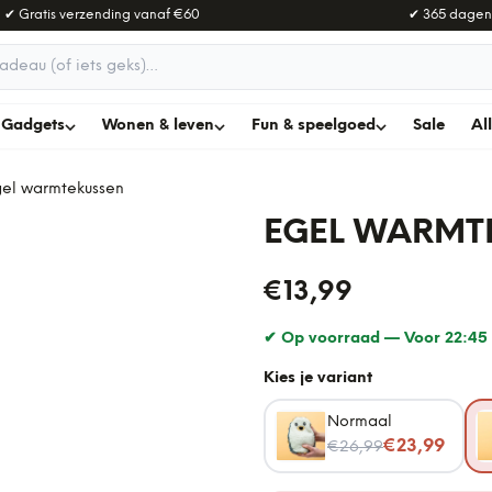
✔ Gratis verzending vanaf
€60
✔ 365 dagen
adeau
Gadgets
Wonen & leven
Fun & speelgoed
Sale
Al
gel warmtekussen
EGEL WARMT
€13,99
✔ Op voorraad —
Voor 22:45 
Kies je variant
Normaal
Nu voor
€23,99
€26,99