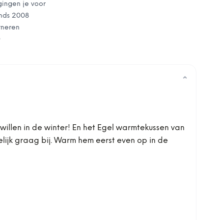
gingen je voor
nds 2008
rneren
0
⌄
illen in de winter! En het Egel warmtekussen van
elijk graag bij. Warm hem eerst even op in de