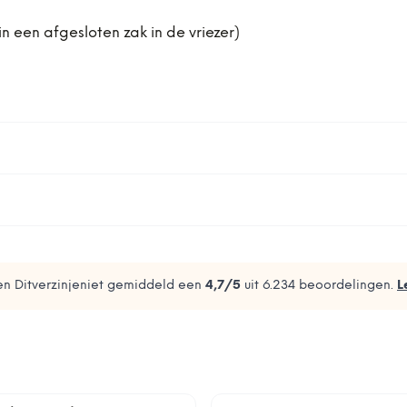
n een afgesloten zak in de vriezer)
n Ditverzinjeniet gemiddeld een
4,7
/5
uit
6.234
beoordelingen.
L