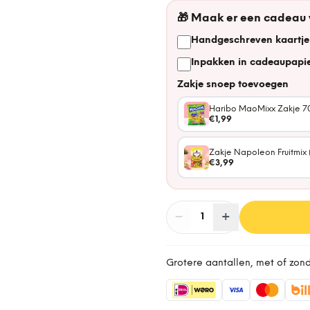
🎁
Maak er een cadeau
Handgeschreven kaartje
Inpakken in cadeaupapie
Zakje snoep toevoegen
Haribo MaoMixx Zakje 7
€1,99
Zakje Napoleon Fruitmix 
€3,99
−
Aantal
+
:
1
Grotere aantallen, met of zon