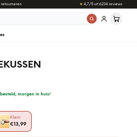
 retourneren
★
4,7
/5 uit
6.234
reviews
les
EKUSSEN
besteld, morgen in huis!
Klein
€13,99