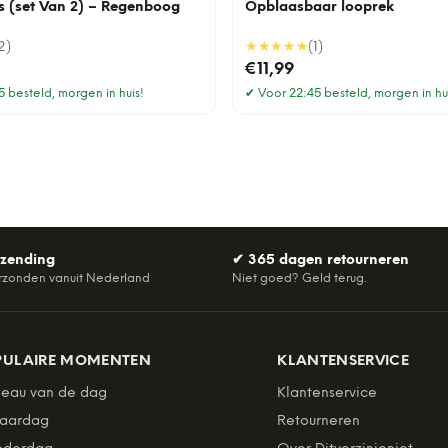
s (set Van 2) – Regenboog
Opblaasbaar looprek
2
)
★★★★★
(
1
)
€11,99
 besteld, morgen in huis!
✔
Voor 22:45 besteld, morgen in hu
rzending
✔
365 dagen retourneren
rzonden vanuit Nederland
Niet goed? Geld terug.
PULAIRE MOMENTEN
KLANTENSERVICE
eau van de dag
Klantenservice
jaardag
Retourneren