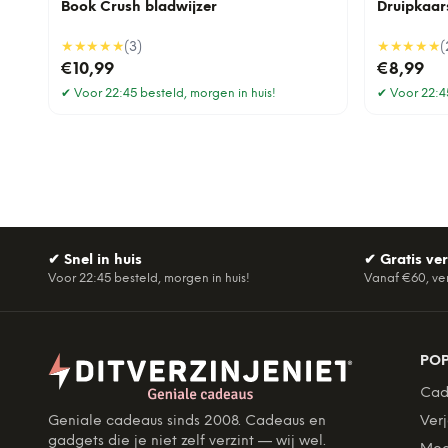
Book Crush bladwijzer
Druipkaar
★★★★★
(
3
)
★★★★★
(
€10,99
€8,99
✔
Voor 22:45 besteld, morgen in huis!
✔
Voor 22:45
✔
Snel in huis
✔
Gratis ve
Voor 22:45 besteld, morgen in huis!
Vanaf €60, ve
PO
Cad
Geniale cadeaus sinds 2008. Cadeaus en
Ver
gadgets die je niet zelf verzint — wij wel.