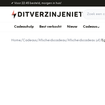
Naar hoofdinhoud
✔
Voor 22:45 besteld, morgen in huis!
Zoek een c
Cadeauhulp
Best verkocht
Nieuw
Cadeaus
Home
/
Cadeaus
/
Afscheidscadeau
/
Afscheidscadeau juf
/
E