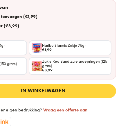
 van
 toevoegen (€1,99)
r (€3,99)
0gr
Haribo Starmix Zakje 75gr
€1,99
Zakje Red Band Zure snoepringen (125
(150 gram)
gram)
€3,99
IN WINKELWAGEN
der eigen bedrukking?
Vraag een offerte aan