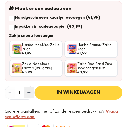
🎁
Maak er een cadeau van
Handgeschreven kaartje toevoegen (€1,99)
Inpakken in cadeaupapier (€3,99)
Zakje snoep toevoegen
Haribo MaoMixx Zakje
Haribo Starmix Zakje
70gr
75gr
€1,99
€1,99
Zakje Napoleon
Zakje Red Band Zure
Fruitmix (150 gram)
snoepringen (125
€3,99
gram)
€3,99
−
Aantal
+
:
IN WINKELWAGEN
1
Grotere aantallen, met of zonder eigen bedrukking?
Vraag
een offerte aan