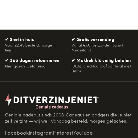
✔
Snel in huis
✔
Gratis verzending
Voor 22:45 besteld, morgen in
Vanaf €60, verzonden vanuit
huis!
Nederland
✔
365 dagen retourneren
✔
Makkelijk & veilig betalen
Niet goed? Geld terug.
iDEAL, creditcard of achteraf met
Billink
Geniale cadeaus sinds 2008. Cadeaus en gadgets die je niet
zelf verzint — wij wel. Vandaag besteld, morgen gelachen.
Facebook
Instagram
Pinterest
YouTube