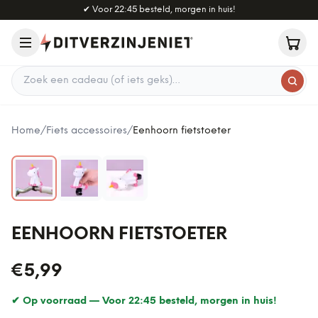
Naar hoofdinhoud
✔
Voor 22:45 besteld, morgen in huis!
Zoek een cadeau
Home
/
Fiets accessoires
/
Eenhoorn fietstoeter
EENHOORN FIETSTOETER
€5,99
✔ Op voorraad —
Voor 22:45 besteld, morgen in huis!