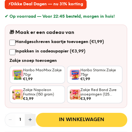
⚡
Dikke Deal Dagen — nu 31% korting
✔ Op voorraad —
Voor 22:45 besteld, morgen in huis!
🎁
Maak er een cadeau van
Handgeschreven kaartje toevoegen (€1,99)
Inpakken in cadeaupapier (€3,99)
Zakje snoep toevoegen
Haribo MaoMixx Zakje
Haribo Starmix Zakje
70gr
75gr
€1,99
€1,99
Zakje Napoleon
Zakje Red Band Zure
Fruitmix (150 gram)
snoepringen (125
€3,99
gram)
€3,99
−
Aantal
+
:
IN WINKELWAGEN
1