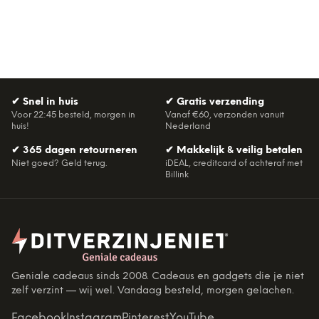
✔
Snel in huis
✔
Gratis verzending
Voor 22:45 besteld, morgen in
Vanaf €60, verzonden vanuit
huis!
Nederland
✔
365 dagen retourneren
✔
Makkelijk & veilig betalen
Niet goed? Geld terug.
iDEAL, creditcard of achteraf met
Billink
Geniale cadeaus sinds 2008. Cadeaus en gadgets die je niet
zelf verzint — wij wel. Vandaag besteld, morgen gelachen.
Facebook
Instagram
Pinterest
YouTube