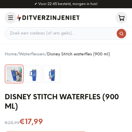
Naar hoofdinhoud
✔
Voor 22:45 besteld, morgen in huis!
Zoek een cadeau
Home
/
Waterflessen
/
Disney Stitch waterfles (900 ml)
DISNEY STITCH WATERFLES (900
ML)
Nu voor
€17,99
€25,99