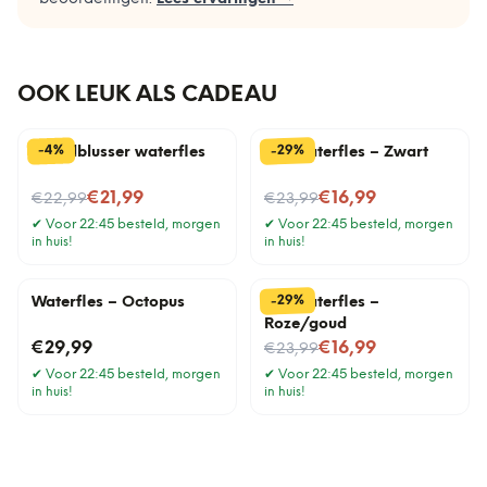
OOK LEUK ALS CADEAU
%
%
29
4
-
-
Brandblusser waterfles
Kat waterfles – Zwart
Nu voor
Nu voor
€21,99
€16,99
€22,99
€23,99
✔
Voor 22:45 besteld, morgen
✔
Voor 22:45 besteld, morgen
in huis!
in huis!
%
29
-
Waterfles – Octopus
Kat waterfles –
Roze/goud
Nu voor
€29,99
€16,99
€23,99
✔
Voor 22:45 besteld, morgen
✔
Voor 22:45 besteld, morgen
in huis!
in huis!