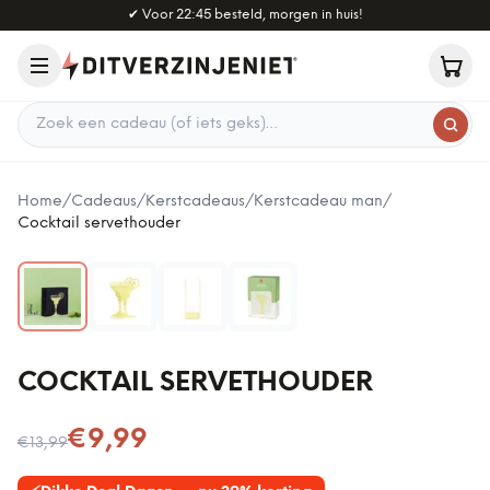
Naar hoofdinhoud
✔
Voor 22:45 besteld, morgen in huis!
Zoek een cadeau
Home
/
Cadeaus
/
Kerstcadeaus
/
Kerstcadeau man
/
Cocktail servethouder
COCKTAIL SERVETHOUDER
Nu voor
€9,99
€13,99