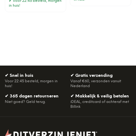
✔
Voor 22:45 besteld, morgen
in huis!
✔
Snel in huis
✔
Gratis verzending
Voor 22:45 besteld, morgen in
Vanaf €60, verzonden vanuit
huis!
Nederland
✔
365 dagen retourneren
✔
Makkelijk & veilig betalen
Niet goed? Geld terug.
iDEAL, creditcard of achteraf met
Billink