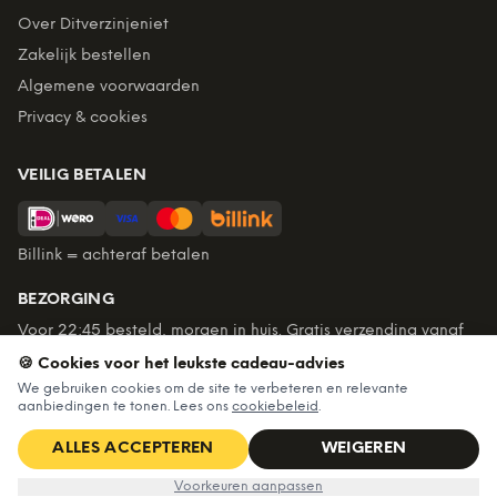
Over Ditverzinjeniet
Zakelijk bestellen
Algemene voorwaarden
Privacy & cookies
VEILIG BETALEN
Billink = achteraf betalen
BEZORGING
Voor 22:45 besteld, morgen in huis. Gratis verzending vanaf
€60. Tot 365 dagen retourneren.
🍪 Cookies voor het leukste cadeau-advies
★
4,7
/5 uit
6.235
beoordelingen
We gebruiken cookies om de site te verbeteren en relevante
aanbiedingen te tonen. Lees ons
cookiebeleid
.
ALLES ACCEPTEREN
WEIGEREN
©
2026
Ditverzinjeniet — Alle rechten voorbehouden
Nu voor
€9,99
IN WINKELWAGEN
€13,99
Voorkeuren aanpassen
Algemene voorwaarden
·
Privacy & cookies
·
Cookievoorkeuren