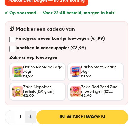
⚡
Dikke Deal Dagen — nu 29% korting
✔ Op voorraad —
Voor 22:45 besteld, morgen in huis!
🎁
Maak er een cadeau van
Handgeschreven kaartje toevoegen (€1,99)
Inpakken in cadeaupapier (€3,99)
Zakje snoep toevoegen
Haribo MaoMixx Zakje
Haribo Starmix Zakje
70gr
75gr
€1,99
€1,99
Zakje Napoleon
Zakje Red Band Zure
Fruitmix (150 gram)
snoepringen (125
€3,99
gram)
€3,99
−
Aantal
+
:
IN WINKELWAGEN
1