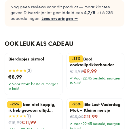
Nog geen reviews voor dit product — maar klanten
geven Ditverzinjeniet gemiddeld een
4,7
/5
uit
6.235
beoordelingen.
Lees ervaringen →
OOK LEUK ALS CADEAU
%
33
-
Bierdopjes pistool
Pick a Boo!
cocktailprikkerhouder
★★★★★
(
3
)
Nu voor
€9,99
€14,99
€8,99
✔
Voor 22:45 besteld, morgen
in huis!
✔
Voor 22:45 besteld, morgen
in huis!
%
%
25
25
-
-
Mok Ik ben niet koppig,
Financiële Last Vaderdag
ik heb gewoon altijd
Mok – Kleine meisje
gelijk
★★★★★
(
1
)
Nu voor
€11,99
€15,99
Nu voor
€11,99
€15,99
✔
Voor 22:45 besteld, morgen
in huis!