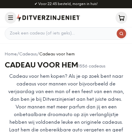
Naar hoofdinhoud
✔
Voor 22:45 besteld, morgen in huis!
Zoek een cadeau
Home
/
Cadeaus
/
Cadeau voor hem
CADEAU VOOR HEM
1556
cadeaus
Cadeau voor hem kopen? Als je op zoek bent naar
cadeaus voor mannen voor bijvoorbeeld de
verjaardag van een man of een feest van een man,
dan ben je bij Ditverzinjeniet aan het juiste adres.
Voor mannen met meer parfum dan jij en een
onbetaalbare droomauto op zijn verlanglijstje
hebben wij voldoende leuke en originele cadeaus.
Laat hem die onbereikbare auto vergeten en geef