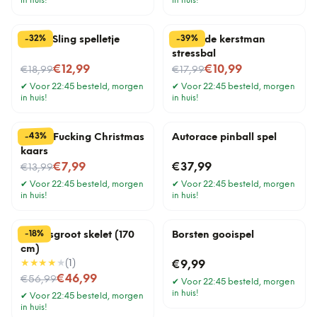
in huis!
in huis!
%
%
39
32
-
-
Ghost Sling spelletje
Pratende kerstman
stressbal
Nu voor
Nu voor
€12,99
€10,99
€18,99
€17,99
✔
Voor 22:45 besteld, morgen
✔
Voor 22:45 besteld, morgen
in huis!
in huis!
%
43
-
Merry Fucking Christmas
Autorace pinball spel
kaars
Nu voor
€7,99
€37,99
€13,99
✔
Voor 22:45 besteld, morgen
✔
Voor 22:45 besteld, morgen
in huis!
in huis!
%
18
-
Levensgroot skelet (170
Borsten gooispel
cm)
★★★★
★
(
1
)
€9,99
Nu voor
€46,99
€56,99
✔
Voor 22:45 besteld, morgen
in huis!
✔
Voor 22:45 besteld, morgen
in huis!