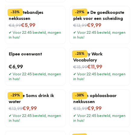
%
%
29
33
-
-
Cassettebandjes
Tegeltje De goedkoopste
nekkussen
plek voor een scheiding
Nu voor
Nu voor
€5,99
€9,99
€8,99
€13,99
✔
Voor 22:45 besteld, morgen
✔
Voor 22:45 besteld, morgen
in huis!
in huis!
%
25
-
Elpee ovenwant
Mok My Work
Vocabulary
Nu voor
€6,99
€11,99
€15,99
✔
Voor 22:45 besteld, morgen
✔
Voor 22:45 besteld, morgen
in huis!
in huis!
%
%
29
38
-
-
Tegeltje Soms drink ik
Wolken opblaasbaar
water
nekkussen
Nu voor
Nu voor
€9,99
€9,99
€13,99
€15,99
✔
Voor 22:45 besteld, morgen
✔
Voor 22:45 besteld, morgen
in huis!
in huis!