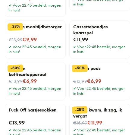
in huis!
✔
Voor 22:45 besteld, morgen
in huis!
%
29
-
Tegeltje maaltijdbezorger
Cassettebandjes
kaartspel
Nu voor
€9,99
€11,99
€13,99
✔
Voor 22:45 besteld, morgen
✔
Voor 22:45 besteld, morgen
in huis!
in huis!
%
%
50
50
-
-
Tegeltje
Tegeltje pods
koffiezetapparaat
Nu voor
Nu voor
€6,99
€6,99
€13,99
€13,99
✔
Voor 22:45 besteld, morgen
✔
Voor 22:45 besteld, morgen
in huis!
in huis!
%
25
-
Fuck Off hartjessokken
Mok Ik kwam, ik zag, ik
vergat
Nu voor
€13,99
€11,99
€15,99
✔
Voor 22:45 besteld, morgen
✔
Voor 22:45 besteld, morgen