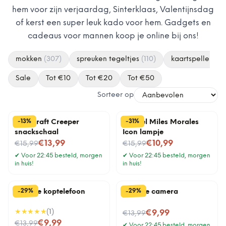
hem voor zijn verjaardag, Sinterklaas, Valentijnsdag
of kerst een super leuk kado voor hem. Gadgets en
cadeaus voor mannen koop je online bij ons!
mokken
(
307
)
spreuken tegeltjes
(
110
)
kaartspellen
(
6
Sale
Tot €
10
Tot €
20
Tot €
50
Sorteer op
%
%
13
31
-
-
Minecraft Creeper
Marvel Miles Morales
snackschaal
Icon lampje
Nu voor
Nu voor
€13,99
€10,99
€15,99
€15,99
✔
Voor 22:45 besteld, morgen
✔
Voor 22:45 besteld, morgen
in huis!
in huis!
%
%
29
29
-
-
Tegeltje koptelefoon
Tegeltje camera
★★★★★
(
1
)
Nu voor
€9,99
€13,99
Nu voor
€9,99
€13,99
✔
Voor 22:45 besteld, morgen