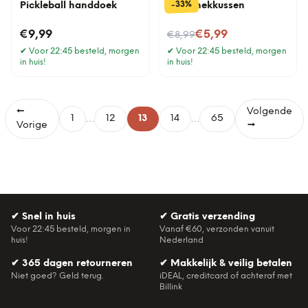
%
33
-
Pickleball handdoek
Elpee nekkussen
Nu voor
€9,99
€5,99
€8,99
✔
Voor 22:45 besteld, morgen
✔
Voor 22:45 besteld, morgen
in huis!
in huis!
←
Volgende
…
…
1
12
13
14
65
Vorige
→
✔
Snel in huis
✔
Gratis verzending
Voor 22:45 besteld, morgen in
Vanaf €60, verzonden vanuit
huis!
Nederland
✔
365 dagen retourneren
✔
Makkelijk & veilig betalen
Niet goed? Geld terug.
iDEAL, creditcard of achteraf met
Billink