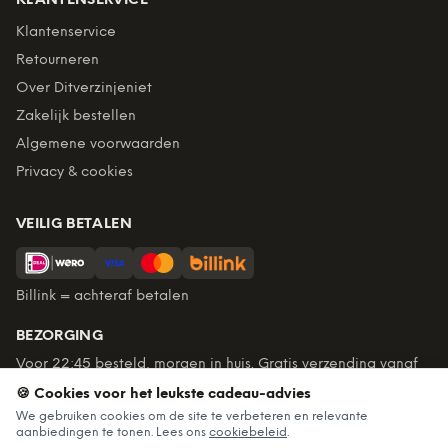
KLANTENSERVICE
Klantenservice
Retourneren
Over Ditverzinjeniet
Zakelijk bestellen
Algemene voorwaarden
Privacy & cookies
VEILIG BETALEN
Billink = achteraf betalen
BEZORGING
Voor 22:45 besteld, morgen in huis. Gratis verzending vanaf
€60. Tot 365 dagen retourneren.
🍪 Cookies voor het leukste cadeau-advies
★
4,7
/5 uit
6.227
beoordelingen
We gebruiken cookies om de site te verbeteren en relevante
aanbiedingen te tonen. Lees ons
cookiebeleid
.