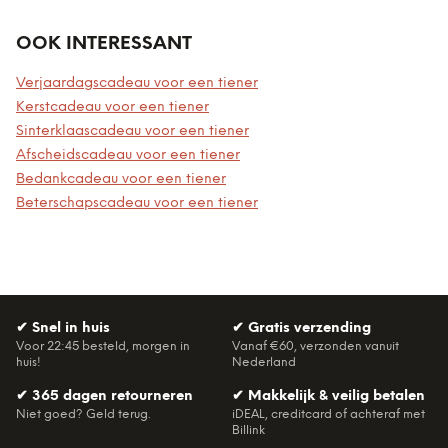
OOK INTERESSANT
Verjaardagscadeau voor een tiener
Kerstcadeau voor een tiener
Sinterklaascadeau voor een tiener
Afscheidscadeau voor een tiener
Bedankcadeau voor een tiener
Beterschapscadeau voor een tiener
✔
Snel in huis
✔
Gratis verzending
Voor 22:45 besteld, morgen in
Vanaf €60, verzonden vanuit
huis!
Nederland
✔
365 dagen retourneren
✔
Makkelijk & veilig betalen
Niet goed? Geld terug.
iDEAL, creditcard of achteraf met
Billink