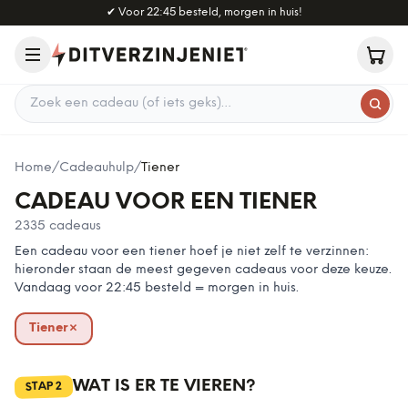
Naar hoofdinhoud
✔
Voor 22:45 besteld, morgen in huis!
Zoek een cadeau
Home
/
Cadeauhulp
/
Tiener
CADEAU VOOR EEN TIENER
2335
cadeaus
Een cadeau voor een tiener hoef je niet zelf te verzinnen:
hieronder staan de meest gegeven cadeaus voor deze keuze.
Vandaag voor 22:45 besteld = morgen in huis.
Tiener
×
verwijderen
WAT IS ER TE VIEREN?
2
STAP