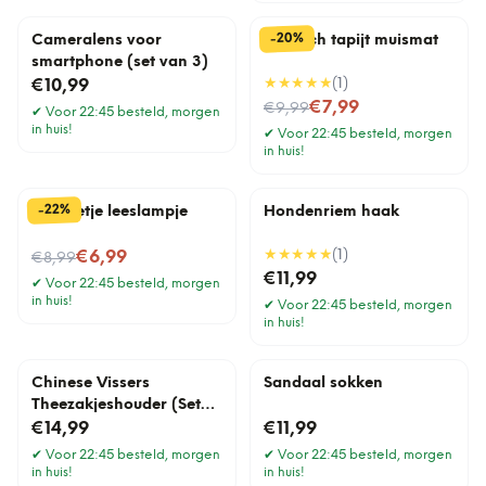
%
20
-
Cameralens voor
Perzisch tapijt muismat
smartphone (set van 3)
★★★★★
(
1
)
€10,99
Nu voor
€7,99
€9,99
✔
Voor 22:45 besteld, morgen
in huis!
✔
Voor 22:45 besteld, morgen
in huis!
%
22
-
Mannetje leeslampje
Hondenriem haak
Nu voor
★★★★★
(
1
)
€6,99
€8,99
€11,99
✔
Voor 22:45 besteld, morgen
in huis!
✔
Voor 22:45 besteld, morgen
in huis!
Chinese Vissers
Sandaal sokken
Theezakjeshouder (Set
Van 4)
€14,99
€11,99
✔
Voor 22:45 besteld, morgen
✔
Voor 22:45 besteld, morgen
in huis!
in huis!