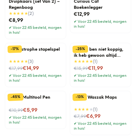
Druipkaars (set Van 2) –
Curious Cat
Regenboog
Boekenlegger
★★★★★
(
2
)
€12,99
€8,99
✔
Voor 22:45 besteld, morgen
in huis!
✔
Voor 22:45 besteld, morgen
in huis!
%
%
25
17
-
-
Cat-astrophe stapelspel
Mok Ik ben niet koppig,
ik heb gewoon altijd
★★★★★
(
3
)
gelijk
★★★★★
(
1
)
Nu voor
Nu voor
€14,99
€11,99
€17,99
€15,99
✔
Voor 22:45 besteld, morgen
✔
Voor 22:45 besteld, morgen
in huis!
in huis!
%
%
45
13
-
-
6-In-1 Multitool Pen
Travel Waszak Maps
Nu voor
★★★★
★
(
1
)
€5,99
€10,99
Nu voor
€6,99
€7,99
✔
Voor 22:45 besteld, morgen
in huis!
✔
Voor 22:45 besteld, morgen
in huis!