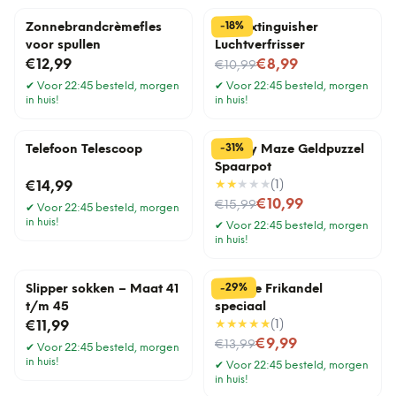
%
18
-
Zonnebrandcrèmefles
Fart Extinguisher
voor spullen
Luchtverfrisser
Nu voor
€12,99
€8,99
€10,99
✔
Voor 22:45 besteld, morgen
✔
Voor 22:45 besteld, morgen
in huis!
in huis!
%
31
-
Telefoon Telescoop
Money Maze Geldpuzzel
Spaarpot
★★
★★★
(
1
)
€14,99
Nu voor
€10,99
€15,99
✔
Voor 22:45 besteld, morgen
in huis!
✔
Voor 22:45 besteld, morgen
in huis!
%
29
-
Slipper sokken – Maat 41
Tegeltje Frikandel
t/m 45
speciaal
★★★★★
(
1
)
€11,99
Nu voor
€9,99
€13,99
✔
Voor 22:45 besteld, morgen
in huis!
✔
Voor 22:45 besteld, morgen
in huis!