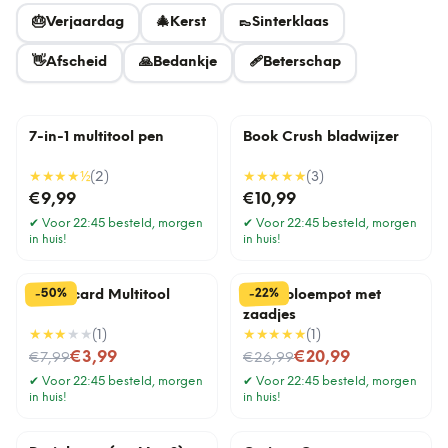
🎂
Verjaardag
🎄
Kerst
👞
Sinterklaas
👋
Afscheid
🙏
Bedankje
🩹
Beterschap
7-in-1 multitool pen
Book Crush bladwijzer
★★★★
½
(
2
)
★★★★★
(
3
)
€9,99
€10,99
✔
Voor 22:45 besteld, morgen
✔
Voor 22:45 besteld, morgen
in huis!
in huis!
%
%
50
22
-
-
Creditcard Multitool
Lama bloempot met
zaadjes
★★★
★★
(
1
)
★★★★★
(
1
)
Nu voor
Nu voor
€3,99
€20,99
€7,99
€26,99
✔
Voor 22:45 besteld, morgen
✔
Voor 22:45 besteld, morgen
in huis!
in huis!