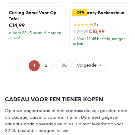
%
24
-
Curling Game Voor Op
The Library Boekensteun
Tafel
★★★★★
(
2
)
€14,99
Nu voor
€15,99
€20,99
✔
Voor 22:45 besteld, morgen
in huis!
✔
Voor 22:45 besteld, morgen
in huis!
…
1
2
98
Volgende →
CADEAU VOOR EEN TIENER KOPEN
Op deze pagina staan alleen cadeaus die zijn geselecteerd
als cadeau, passend voor een tiener. De meest gegeven
cadeaus staan bovenaan en alles is direct leverbaar: voor
22:45 besteld is morgen in huis.