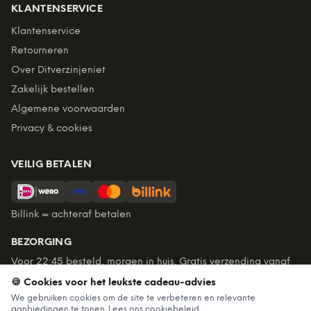
KLANTENSERVICE
Klantenservice
Retourneren
Over Ditverzinjeniet
Zakelijk bestellen
Algemene voorwaarden
Privacy & cookies
VEILIG BETALEN
Billink = achteraf betalen
BEZORGING
Voor 22:45 besteld, morgen in huis. Gratis verzending vanaf
€60. Tot 365 dagen retourneren.
🍪 Cookies voor het leukste cadeau-advies
★
4,7
/5 uit
6.235
beoordelingen
We gebruiken cookies om de site te verbeteren en relevante
aanbiedingen te tonen. Lees ons
cookiebeleid
.