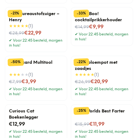
%
%
33
21
-
-
Mini Bureaustofzuiger –
Pick a Boo!
Henry
cocktailprikkerhouder
★★★★★
(
1
)
Nu voor
€9,99
€14,99
Nu voor
€22,99
€28,99
✔
Voor 22:45 besteld, morgen
in huis!
✔
Voor 22:45 besteld, morgen
in huis!
%
%
50
22
-
-
Creditcard Multitool
Lama bloempot met
zaadjes
★★★
★★
(
1
)
★★★★★
(
1
)
Nu voor
Nu voor
€3,99
€20,99
€7,99
€26,99
✔
Voor 22:45 besteld, morgen
✔
Voor 22:45 besteld, morgen
in huis!
in huis!
%
25
-
Curious Cat
Mok Worlds Best Farter
Boekenlegger
Nu voor
€12,99
€11,99
€15,99
✔
Voor 22:45 besteld, morgen
✔
Voor 22:45 besteld, morgen
in huis!
in huis!