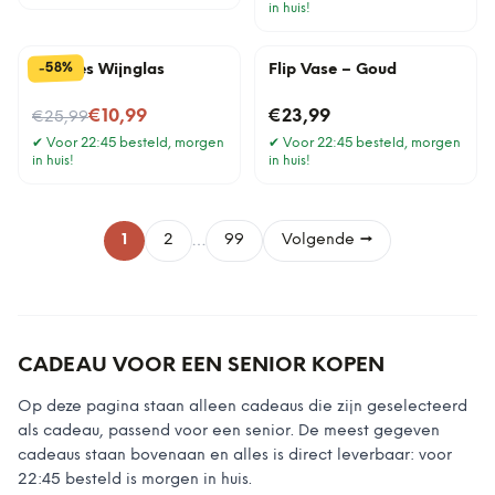
in huis!
%
58
-
Wijnfles Wijnglas
Flip Vase – Goud
Nu voor
€10,99
€23,99
€25,99
✔
Voor 22:45 besteld, morgen
✔
Voor 22:45 besteld, morgen
in huis!
in huis!
…
1
2
99
Volgende →
CADEAU VOOR EEN SENIOR KOPEN
Op deze pagina staan alleen cadeaus die zijn geselecteerd
als cadeau, passend voor een senior. De meest gegeven
cadeaus staan bovenaan en alles is direct leverbaar: voor
22:45 besteld is morgen in huis.