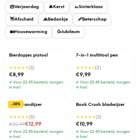
🎂
Verjaardag
🎄
Kerst
👞
Sinterklaas
👋
Afscheid
🙏
Bedankje
🩹
Beterschap
🏡
Housewarming
🥳
Jubileum
Bierdopjes pistool
7-in-1 multitool pen
★★★★★
(
3
)
★★★★
½
(
2
)
€8,99
€9,99
✔
Voor 22:45 besteld, morgen
✔
Voor 22:45 besteld, morgen
in huis!
in huis!
%
38
-
BBQ brandijzer
Book Crush bladwijzer
★★★★★
(
5
)
★★★★★
(
3
)
Nu voor
€12,99
€10,99
€20,99
✔
Voor 22:45 besteld, morgen
✔
Voor 22:45 besteld, morgen
in huis!
in huis!