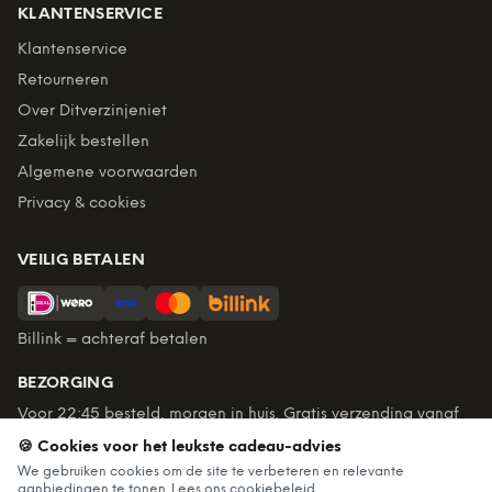
KLANTENSERVICE
Klantenservice
Retourneren
Over Ditverzinjeniet
Zakelijk bestellen
Algemene voorwaarden
Privacy & cookies
VEILIG BETALEN
Billink = achteraf betalen
BEZORGING
Voor 22:45 besteld, morgen in huis. Gratis verzending vanaf
€60. Tot 365 dagen retourneren.
🍪 Cookies voor het leukste cadeau-advies
★
4,7
/5 uit
6.235
beoordelingen
We gebruiken cookies om de site te verbeteren en relevante
aanbiedingen te tonen. Lees ons
cookiebeleid
.