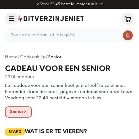
Naar hoofdinhoud
✔
Voor 22:45 besteld, morgen in huis!
Zoek een cadeau
Home
/
Cadeauhulp
/
Senior
CADEAU VOOR EEN SENIOR
2374
cadeaus
Een cadeau voor een senior hoef je niet zelf te verzinnen:
hieronder staan de meest gegeven cadeaus voor deze keuze.
Vandaag voor 22:45 besteld = morgen in huis.
Senior
×
verwijderen
WAT IS ER TE VIEREN?
2
STAP