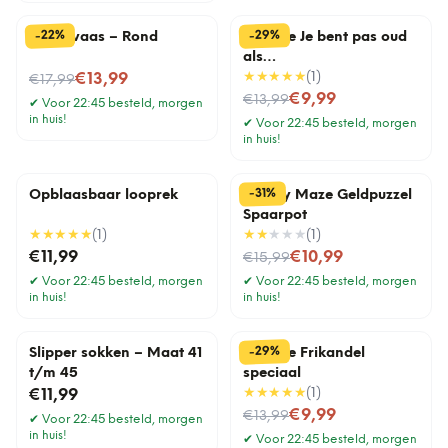
%
%
29
22
-
-
Draadvaas – Rond
Tegeltje Je bent pas oud
als…
Nu voor
★★★★★
(
1
)
€13,99
€17,99
Nu voor
€9,99
€13,99
✔
Voor 22:45 besteld, morgen
in huis!
✔
Voor 22:45 besteld, morgen
in huis!
%
31
-
Opblaasbaar looprek
Money Maze Geldpuzzel
Spaarpot
★★★★★
(
1
)
★★
★★★
(
1
)
Nu voor
€11,99
€10,99
€15,99
✔
Voor 22:45 besteld, morgen
✔
Voor 22:45 besteld, morgen
in huis!
in huis!
%
29
-
Slipper sokken – Maat 41
Tegeltje Frikandel
t/m 45
speciaal
★★★★★
(
1
)
€11,99
Nu voor
€9,99
€13,99
✔
Voor 22:45 besteld, morgen
in huis!
✔
Voor 22:45 besteld, morgen