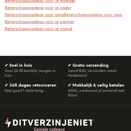
Beterschapscadeau voor je moeder
Beterschapscadeau voor je vader
Beterschapscadeau voor oma
Beterschapscadeau voor opa
Beterschapscadeau voor je partner
Beterschapscadeau voor je vriend
✔
Snel in huis
✔
Gratis verzending
Voor 22:45 besteld, morgen in
Vanaf €60, verzonden vanuit
huis!
Nederland
✔
365 dagen retourneren
✔
Makkelijk & veilig betalen
Niet goed? Geld terug.
iDEAL, creditcard of achteraf met
Billink