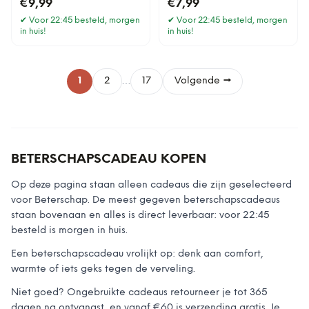
€9,99
€7,99
✔
Voor 22:45 besteld, morgen
✔
Voor 22:45 besteld, morgen
in huis!
in huis!
…
1
2
17
Volgende →
BETERSCHAPSCADEAU KOPEN
Op deze pagina staan alleen cadeaus die zijn geselecteerd
voor Beterschap. De meest gegeven beterschapscadeaus
staan bovenaan en alles is direct leverbaar: voor 22:45
besteld is morgen in huis.
Een beterschapscadeau vrolijkt op: denk aan comfort,
warmte of iets geks tegen de verveling.
Niet goed? Ongebruikte cadeaus retourneer je tot 365
dagen na ontvangst, en vanaf €60 is verzending gratis. Je