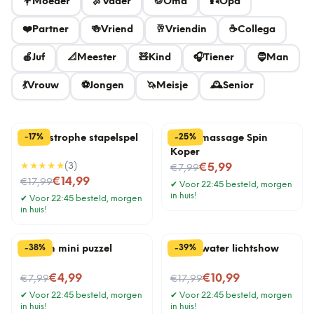
💐
Moeder
🍖
Vader
🍪
Oma
🎣
Opa
❤️
Partner
🍻
Vriend
🥂
Vriendin
☕
Collega
🍎
Juf
📐
Meester
🧸
Kind
🎧
Tiener
🧔
Man
💃
Vrouw
⚽
Jongen
🦄
Meisje
🕰️
Senior
%
%
25
17
-
-
Cat-astrophe stapelspel
Hoofdmassage Spin
Koper
★★★★★
(
3
)
Nu voor
€5,99
€7,99
Nu voor
€14,99
€17,99
✔
Voor 22:45 besteld, morgen
in huis!
✔
Voor 22:45 besteld, morgen
in huis!
%
%
39
38
-
-
Houten mini puzzel
Onderwater lichtshow
Nu voor
Nu voor
€4,99
€10,99
€7,99
€17,99
✔
Voor 22:45 besteld, morgen
✔
Voor 22:45 besteld, morgen
in huis!
in huis!