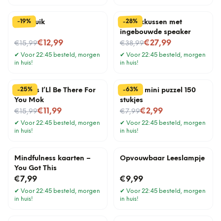
%
%
28
19
-
-
Nekkruik
Muziekkussen met
ingebouwde speaker
Nu voor
Nu voor
€12,99
€27,99
€15,99
€38,99
✔
Voor 22:45 besteld, morgen
✔
Voor 22:45 besteld, morgen
in huis!
in huis!
%
%
25
63
-
-
Friends I’Ll Be There For
Vogels mini puzzel 150
You Mok
stukjes
Nu voor
Nu voor
€11,99
€2,99
€15,99
€7,99
✔
Voor 22:45 besteld, morgen
✔
Voor 22:45 besteld, morgen
in huis!
in huis!
Mindfulness kaarten –
Opvouwbaar Leeslampje
You Got This
€7,99
€9,99
✔
Voor 22:45 besteld, morgen
✔
Voor 22:45 besteld, morgen
in huis!
in huis!