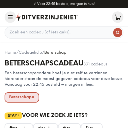
Naar hoofdinhoud
✔
Voor 22:45 besteld, morgen in huis!
Zoek een cadeau
Home
/
Cadeauhulp
/
Beterschap
BETERSCHAPSCADEAU
391
cadeaus
Een beterschapscadeau hoef je niet zelf te verzinnen:
hieronder staan de meest gegeven cadeaus voor deze keuze.
Vandaag voor 22:45 besteld = morgen in huis.
Beterschap
×
verwijderen
VOOR WIE ZOEK JE IETS?
1
STAP