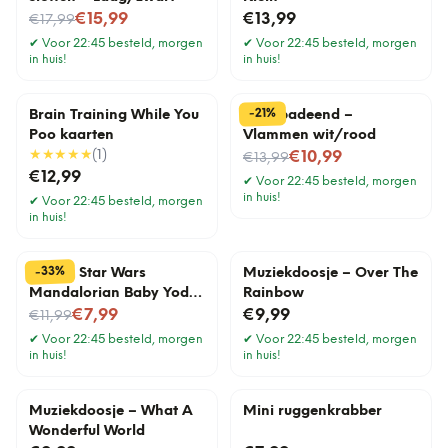
Nu voor
€15,99
€13,99
€17,99
✔
Voor 22:45 besteld, morgen
✔
Voor 22:45 besteld, morgen
in huis!
in huis!
%
21
-
Brain Training While You
Fiets badeend –
Poo kaarten
Vlammen wit/rood
★★★★★
(
1
)
Nu voor
€10,99
€13,99
€12,99
✔
Voor 22:45 besteld, morgen
in huis!
✔
Voor 22:45 besteld, morgen
in huis!
%
33
-
Disney Star Wars
Muziekdoosje – Over The
Mandalorian Baby Yoda
Rainbow
Nu voor
stressbal
€7,99
€9,99
€11,99
✔
Voor 22:45 besteld, morgen
✔
Voor 22:45 besteld, morgen
in huis!
in huis!
Muziekdoosje – What A
Mini ruggenkrabber
Wonderful World