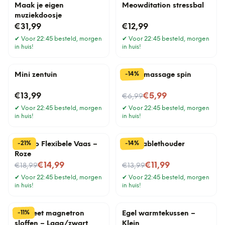
Maak je eigen
Meowditation stressbal
muziekdoosje
€31,99
€12,99
✔
Voor 22:45 besteld, morgen
✔
Voor 22:45 besteld, morgen
in huis!
in huis!
%
14
-
Mini zentuin
Hoofdmassage spin
Nu voor
€13,99
€5,99
€6,99
✔
Voor 22:45 besteld, morgen
✔
Voor 22:45 besteld, morgen
in huis!
in huis!
%
%
14
21
-
-
Florino Flexibele Vaas –
Ibed Tablethouder
Roze
Nu voor
Nu voor
€14,99
€11,99
€18,99
€13,99
✔
Voor 22:45 besteld, morgen
✔
Voor 22:45 besteld, morgen
in huis!
in huis!
%
11
-
Hot Feet magnetron
Egel warmtekussen –
sloffen – Laag/zwart
Klein