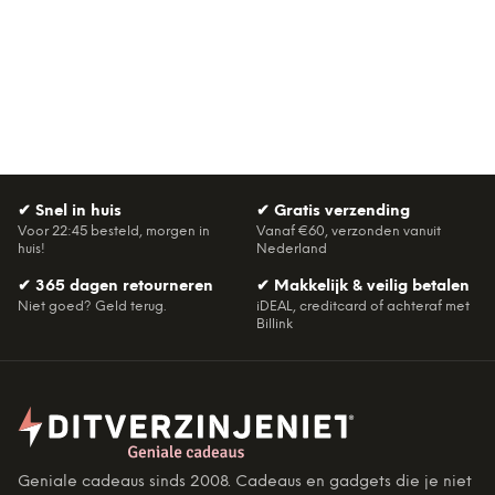
✔
Snel in huis
✔
Gratis verzending
Voor 22:45 besteld, morgen in
Vanaf €60, verzonden vanuit
huis!
Nederland
✔
365 dagen retourneren
✔
Makkelijk & veilig betalen
Niet goed? Geld terug.
iDEAL, creditcard of achteraf met
Billink
Geniale cadeaus sinds 2008. Cadeaus en gadgets die je niet