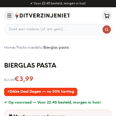
Naar hoofdinhoud
✔
Voor 22:45 besteld, morgen in huis!
Zoek een cadeau
Home
/
Pasta noedels
/
Bierglas pasta
BIERGLAS PASTA
Nu voor
€3,99
€7,99
⚡
Dikke Deal Dagen — nu 50% korting
✔ Op voorraad —
Voor 22:45 besteld, morgen in huis!