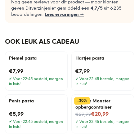
Nog geen reviews voor dit product — maar klanten
geven Ditverzinjeniet gemiddeld een
4,7
/5
uit
6.235
beoordelingen.
Lees ervaringen →
OOK LEUK ALS CADEAU
Piemel pasta
Hartjes pasta
€7,99
€7,99
✔
Voor 22:45 besteld, morgen
✔
Voor 22:45 besteld, morgen
in huis!
in huis!
%
30
-
Penis pasta
Noodle Monster
opbergcontainer
Nu voor
€5,99
€20,99
€29,99
✔
Voor 22:45 besteld, morgen
✔
Voor 22:45 besteld, morgen
in huis!
in huis!