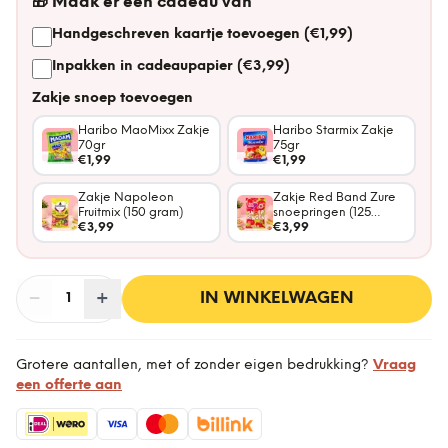
🎁
Maak er een cadeau van
Handgeschreven kaartje toevoegen (€1,99)
Inpakken in cadeaupapier (€3,99)
Zakje snoep toevoegen
Haribo MaoMixx Zakje
Haribo Starmix Zakje
70gr
75gr
€1,99
€1,99
Zakje Napoleon
Zakje Red Band Zure
Fruitmix (150 gram)
snoepringen (125
€3,99
gram)
€3,99
−
Aantal
+
:
IN WINKELWAGEN
1
Grotere aantallen, met of zonder eigen bedrukking?
Vraag
een offerte aan