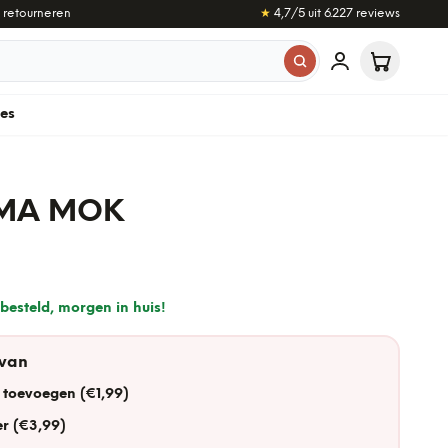
 retourneren
★
4,7
/5 uit
6.227
reviews
les
MA MOK
besteld, morgen in huis!
 van
 toevoegen (€1,99)
r (€3,99)