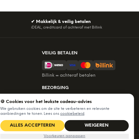
✔
Makkelijk & veilig betalen
iDEAL, creditcard of achteraf met Billink
VEILIG BETALEN
Billink = achteraf betalen
BEZORGING
Voor 22:45 besteld, morgen in huis.
🍪 Cookies voor het leukste cadeau-advies
Gratis verzending vanaf €60. Tot 365
We gebruiken cookies om de site te verbeteren en relevante
dagen retourneren.
aanbiedingen te tonen. Lees ons
cookiebeleid
.
★
4,7
/5 uit
6.227
beoordelingen
ALLES ACCEPTEREN
WEIGEREN
Voorkeuren aanpassen