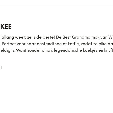
KEE
ij allang weet: ze is de beste! De Best Grandma mok van W
. Perfect voor haar ochtendthee of koffie, zodat ze elke 
g is. Want zonder oma’s legendarische koekjes en knuffels
t