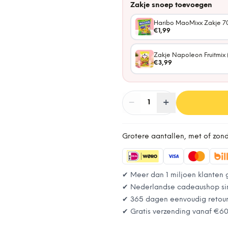
Zakje snoep toevoegen
Haribo MaoMixx Zakje 7
€1,99
Zakje Napoleon Fruitmix 
€3,99
−
Aantal
+
:
1
Grotere aantallen, met of zon
✔ Meer dan 1 miljoen klanten 
✔ Nederlandse cadeaushop si
✔ 365 dagen eenvoudig retou
✔ Gratis verzending vanaf
€6