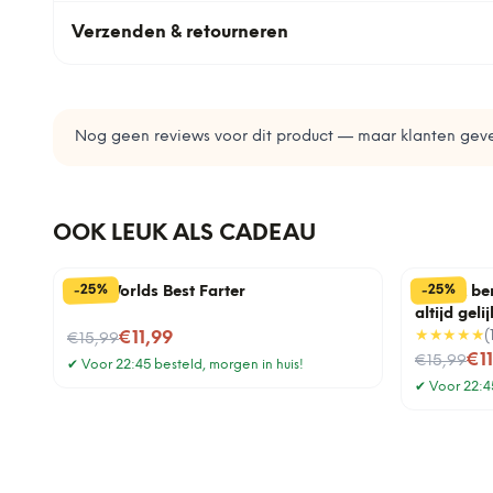
Verzenden & retourneren
Nog geen reviews voor dit product — maar klanten geve
OOK LEUK ALS CADEAU
%
%
25
25
-
-
Mok Worlds Best Farter
Mok Ik be
altijd gelij
Nu voor
★★★★★
(
€11,99
€15,99
Nu voor
€1
€15,99
✔
Voor 22:45 besteld, morgen in huis!
✔
Voor 22:45