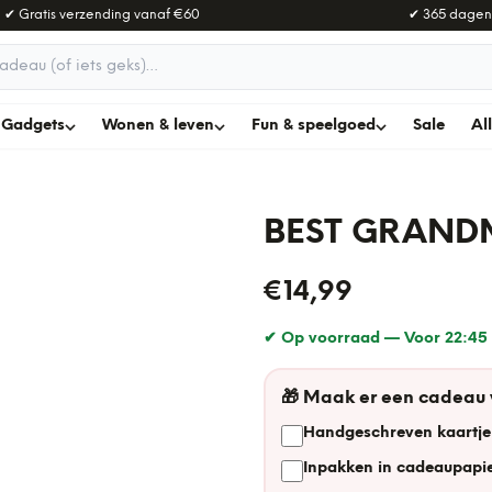
✔ Gratis verzending vanaf
€60
✔ 365 dagen
adeau
Gadgets
Wonen & leven
Fun & speelgoed
Sale
Al
BEST GRAND
€14,99
✔ Op voorraad —
Voor 22:45 
🎁
Maak er een cadeau
Handgeschreven kaartje
Inpakken in cadeaupapie