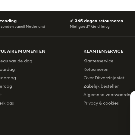
rzending
✔
365 dagen retourneren
rzonden vanuit Nederland
Niet goed? Geld terug.
PULAIRE MOMENTEN
KLANTENSERVICE
eau van de dag
Klantenservice
jaardag
Retourneren
derdag
Over Ditverzinjeniet
erdag
Zakelijk bestellen
t
Algemene voorwaarden
erklaas
Privacy & cookies