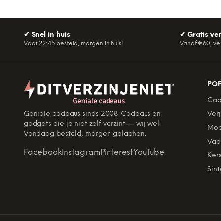
✔
Snel in huis
✔
Gratis ve
Voor 22:45 besteld, morgen in huis!
Vanaf €60, ve
PO
Cad
Geniale cadeaus sinds 2008. Cadeaus en
Ver
gadgets die je niet zelf verzint — wij wel.
Moe
Vandaag besteld, morgen gelachen.
Vad
Facebook
Instagram
Pinterest
YouTube
Kers
Sint