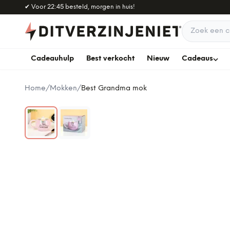
Naar hoofdinhoud
✔
Voor 22:45 besteld, morgen in huis!
Zoek een c
Cadeauhulp
Best verkocht
Nieuw
Cadeaus
Home
/
Mokken
/
Best Grandma mok