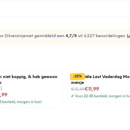
n Ditverzinjeniet gemiddeld een
4,7
/5
uit
6.227
beoordelingen.
L
%
25
-
n niet koppig, ik heb gewoon
Financiële Last Vaderdag Mo
k
meisje
1
)
Nu voor
€11,99
€15,99
1,99
✔
Voor 22:45 besteld, morgen in hu
 besteld, morgen in huis!