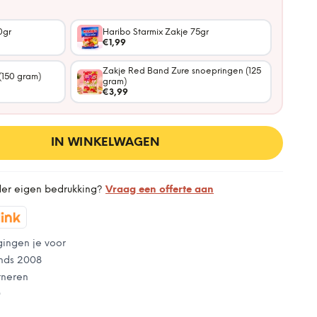
0gr
Haribo Starmix Zakje 75gr
€1,99
Zakje Red Band Zure snoepringen (125
(150 gram)
gram)
€3,99
IN WINKELWAGEN
der eigen bedrukking?
Vraag een offerte aan
gingen je voor
nds 2008
rneren
0