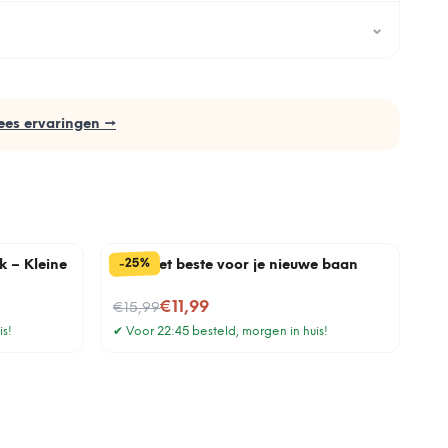
⌄
ees ervaringen →
%
25
-
k – Kleine
Mok Het beste voor je nieuwe baan
Nu voor
€11,99
€15,99
is!
✔
Voor 22:45 besteld, morgen in huis!