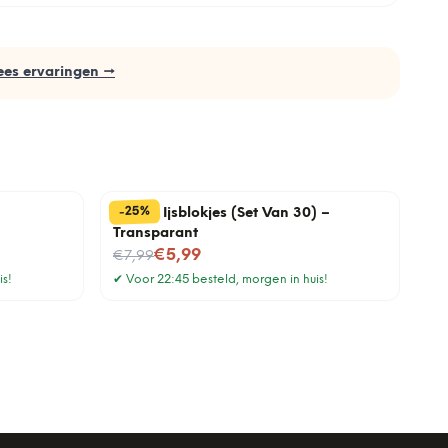
ees ervaringen →
%
25
-
Plastic Ijsblokjes (Set Van 30) –
Transparant
Nu voor
€5,99
€7,99
is!
✔
Voor 22:45 besteld, morgen in huis!