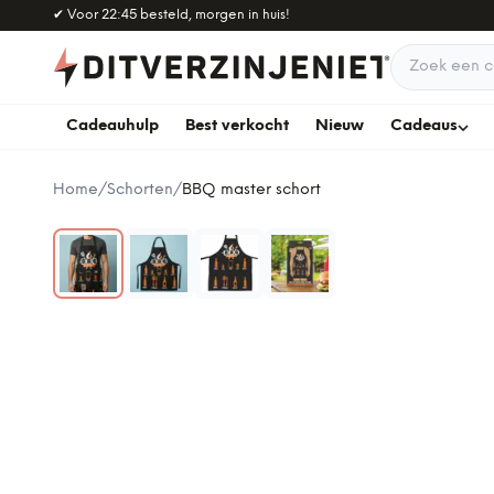
Naar hoofdinhoud
✔
Voor 22:45 besteld, morgen in huis!
Zoek een c
Cadeauhulp
Best verkocht
Nieuw
Cadeaus
Home
/
Schorten
/
BBQ master schort