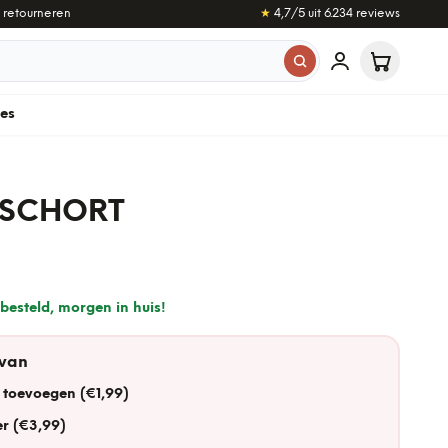
 retourneren
★
4,7
/5 uit
6.234
reviews
les
 SCHORT
besteld, morgen in huis!
 van
 toevoegen (€1,99)
r (€3,99)