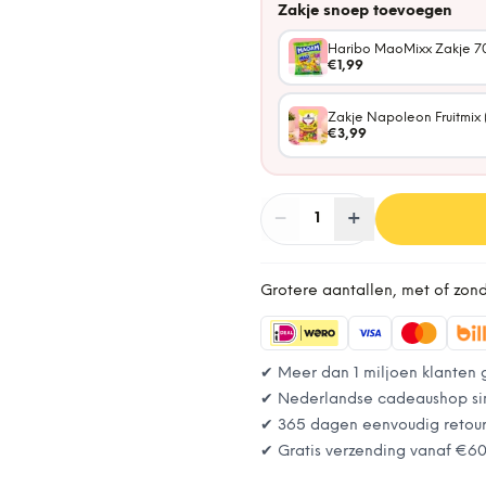
Zakje snoep toevoegen
Haribo MaoMixx Zakje 7
€1,99
Zakje Napoleon Fruitmix 
€3,99
−
Aantal
+
:
1
Grotere aantallen, met of zon
✔ Meer dan 1 miljoen klanten 
✔ Nederlandse cadeaushop si
✔ 365 dagen eenvoudig retou
✔ Gratis verzending vanaf
€6