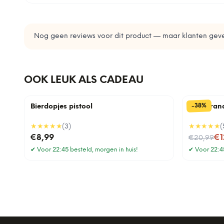
Nog geen reviews voor dit product — maar klanten geve
OOK LEUK ALS CADEAU
%
38
-
Bierdopjes pistool
BBQ brand
★★★★★
(
3
)
★★★★★
(
Nu voor
€8,99
€1
€20,99
✔
Voor 22:45 besteld, morgen in huis!
✔
Voor 22:45