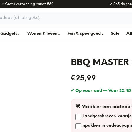
✔ Gratis verzending vanaf
€60
✔ 365 dagen
adeau
Gadgets
Wonen & leven
Fun & speelgoed
Sale
Al
BBQ MASTER
€25,99
✔ Op voorraad —
Voor 22:45 
🎁
Maak er een cadeau
Handgeschreven kaartje
Inpakken in cadeaupapie