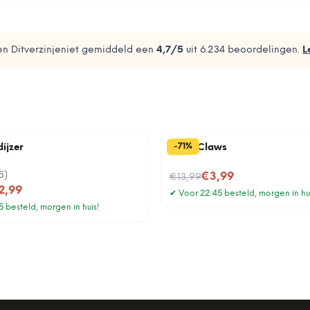
n Ditverzinjeniet gemiddeld een
4,7
/5
uit
6.234
beoordelingen.
L
%
71
-
ijzer
Meat Claws
5
)
Nu voor
€3,99
€13,99
2,99
✔
Voor 22:45 besteld, morgen in hu
 besteld, morgen in huis!