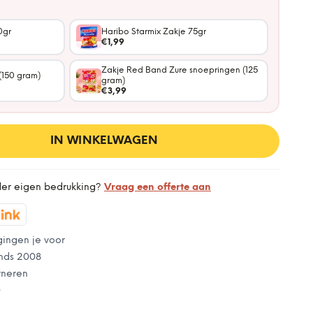
0gr
Haribo Starmix Zakje 75gr
€1,99
Zakje Red Band Zure snoepringen (125
(150 gram)
gram)
€3,99
IN WINKELWAGEN
der eigen bedrukking?
Vraag een offerte aan
gingen je voor
nds 2008
rneren
0