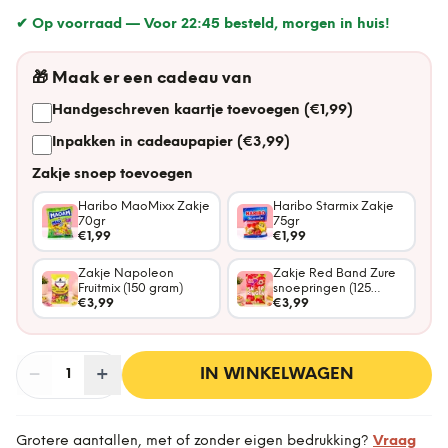
✔ Op voorraad —
Voor 22:45 besteld, morgen in huis!
🎁
Maak er een cadeau van
Handgeschreven kaartje toevoegen (€1,99)
Inpakken in cadeaupapier (€3,99)
Zakje snoep toevoegen
Haribo MaoMixx Zakje
Haribo Starmix Zakje
70gr
75gr
€1,99
€1,99
Zakje Napoleon
Zakje Red Band Zure
Fruitmix (150 gram)
snoepringen (125
€3,99
gram)
€3,99
−
Aantal
+
:
IN WINKELWAGEN
1
Grotere aantallen, met of zonder eigen bedrukking?
Vraag