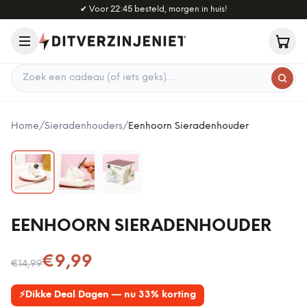
Naar hoofdinhoud
✔
Voor 22:45 besteld, morgen in huis!
Zoek een cadeau
Home
/
Sieradenhouders
/
Eenhoorn Sieradenhouder
EENHOORN SIERADENHOUDER
Nu voor
€9,99
€14,99
⚡
Dikke Deal Dagen — nu 33% korting