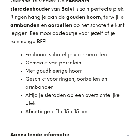
keer snel te vinden! De
Eenhoorn
sieradenhouder
van
Balvi
is zo’n perfecte plek.
Ringen hang je aan de
gouden hoorn
, terwijl je
armbanden
en
oorbellen
op het schoteltje kunt
leggen. Een mooi cadeautje voor jezelf of je
rommelige BFF!
Eenhoorn schoteltje voor sieraden
Gemaakt van porselein
Met goudkleurige hoorn
Geschikt voor ringen, oorbellen en
armbanden
Altijd je sieraden op een overzichtelijke
plek
Afmetingen: 11 x 15 x 15 cm
Aanvullende informatie
⌄