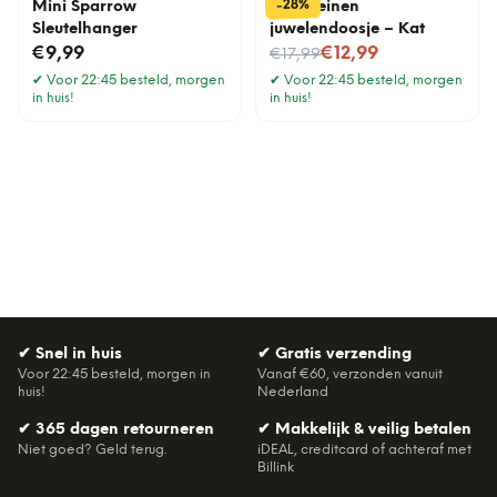
%
28
-
Mini Sparrow
Porseleinen
Sleutelhanger
juwelendoosje – Kat
Nu voor
€9,99
€12,99
€17,99
✔
Voor 22:45 besteld, morgen
✔
Voor 22:45 besteld, morgen
in huis!
in huis!
✔
Snel in huis
✔
Gratis verzending
Voor 22:45 besteld, morgen in
Vanaf €60, verzonden vanuit
huis!
Nederland
✔
365 dagen retourneren
✔
Makkelijk & veilig betalen
Niet goed? Geld terug.
iDEAL, creditcard of achteraf met
Billink