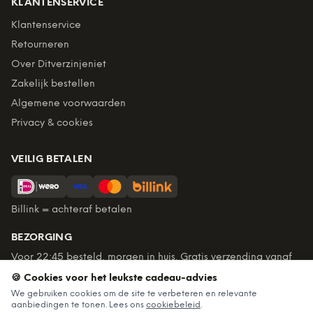
KLANTENSERVICE
Klantenservice
Retourneren
Over Ditverzinjeniet
Zakelijk bestellen
Algemene voorwaarden
Privacy & cookies
VEILIG BETALEN
Billink = achteraf betalen
BEZORGING
Voor 22:45 besteld, morgen in huis. Gratis verzending vanaf
€60. Tot 365 dagen retourneren.
🍪 Cookies voor het leukste cadeau-advies
★
4,7
/5 uit
6.227
beoordelingen
We gebruiken cookies om de site te verbeteren en relevante
aanbiedingen te tonen. Lees ons
cookiebeleid
.