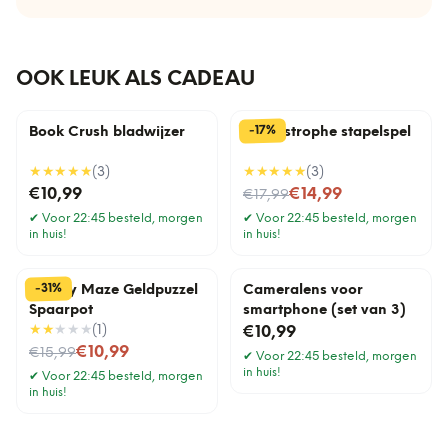
OOK LEUK ALS CADEAU
%
17
-
Book Crush bladwijzer
Cat-astrophe stapelspel
★★★★★
(
3
)
★★★★★
(
3
)
Nu voor
€10,99
€14,99
€17,99
✔
Voor 22:45 besteld, morgen
✔
Voor 22:45 besteld, morgen
in huis!
in huis!
%
31
-
Money Maze Geldpuzzel
Cameralens voor
Spaarpot
smartphone (set van 3)
★★
★★★
(
1
)
€10,99
Nu voor
€10,99
€15,99
✔
Voor 22:45 besteld, morgen
in huis!
✔
Voor 22:45 besteld, morgen
in huis!