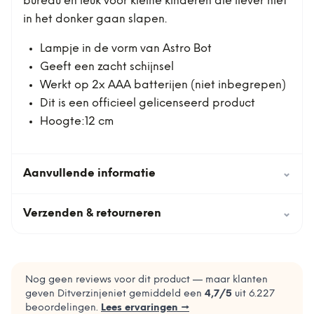
bureau en leuk voor kleine kinderen die liever niet
in het donker gaan slapen.
Lampje in de vorm van Astro Bot
Geeft een zacht schijnsel
Werkt op 2x AAA batterijen (niet inbegrepen)
Dit is een officieel gelicenseerd product
Hoogte:12 cm
Aanvullende informatie
⌄
Verzenden & retourneren
⌄
Nog geen reviews voor dit product — maar klanten
geven Ditverzinjeniet gemiddeld een
4,7
/5
uit
6.227
beoordelingen.
Lees ervaringen →