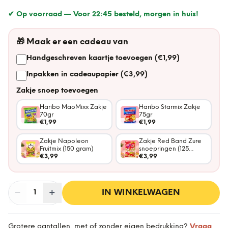
✔ Op voorraad —
Voor 22:45 besteld, morgen in huis!
🎁
Maak er een cadeau van
Handgeschreven kaartje toevoegen (€1,99)
Inpakken in cadeaupapier (€3,99)
Zakje snoep toevoegen
Haribo MaoMixx Zakje
Haribo Starmix Zakje
70gr
75gr
€1,99
€1,99
Zakje Napoleon
Zakje Red Band Zure
Fruitmix (150 gram)
snoepringen (125
€3,99
gram)
€3,99
−
Aantal
+
:
IN WINKELWAGEN
1
Grotere aantallen, met of zonder eigen bedrukking?
Vraag