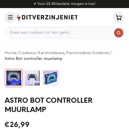
Naar hoofdinhoud
✔
Voor 22:45 besteld, morgen in huis!
Zoek een cadeau
Home
/
Cadeaus
/
Kerstcadeaus
/
Kerstcadeau kinderen
/
Astro Bot controller muurlamp
ASTRO BOT CONTROLLER
MUURLAMP
€26,99