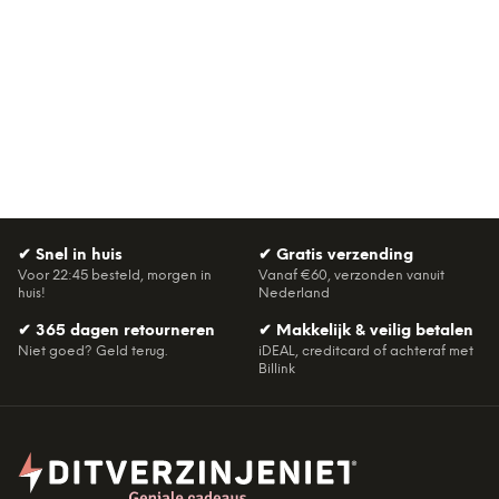
✔
Snel in huis
✔
Gratis verzending
Voor 22:45 besteld, morgen in
Vanaf €60, verzonden vanuit
huis!
Nederland
✔
365 dagen retourneren
✔
Makkelijk & veilig betalen
Niet goed? Geld terug.
iDEAL, creditcard of achteraf met
Billink