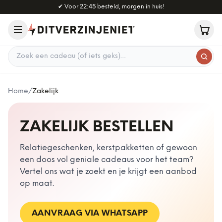
Naar hoofdinhoud
✔
Voor 22:45 besteld, morgen in huis!
Zoek een cadeau
Home
/
Zakelijk
ZAKELIJK BESTELLEN
Relatiegeschenken, kerstpakketten of gewoon
een doos vol geniale cadeaus voor het team?
Vertel ons wat je zoekt en je krijgt een aanbod
op maat.
AANVRAAG VIA WHATSAPP