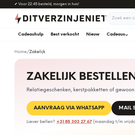
Naar hoofdinhoud
✔
Voor 22:45 besteld, morgen in huis!
Zoek een c
Cadeauhulp
Best verkocht
Nieuw
Cadeaus
Home
/
Zakelijk
ZAKELIJK BESTELLE
Relatiegeschenken, kerstpakketten of gewoon e
AANVRAAG VIA WHATSAPP
MAIL
Liever bellen?
+31 85 303 27 67
(
maandag t/m vrijdag