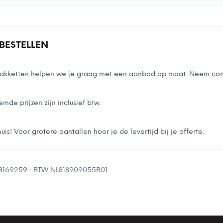
BESTELLEN
stpakketten helpen we je graag met een aanbod op maat. Neem con
emde prijzen zijn inclusief btw.
is! Voor grotere aantallen hoor je de levertijd bij je offerte.
8169259
· BTW
NL818909055B01