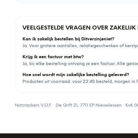
VEELGESTELDE VRAGEN OVER ZAKELIJK 
Kan ik zakelijk bestellen bij Ditverzinjeniet?
Ja. Voor grotere aantallen, relatiegeschenken of ker
Krijg ik een factuur met btw?
Ja, bij elke bestelling ontvang je een factuur. Alle geno
Hoe snel wordt mijn zakelijke bestelling geleverd?
Producten uit voorraad: voor 22:45 besteld, morgen in hu
Nutcrackers V.O.F.
·
De Grift 21, 7711 EP Nieuwleusen
· KvK
0