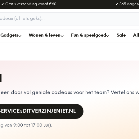
✔ Gratis verzending vanaf
€60
✔ 365 dagen
adeau
Gadgets
Wonen & leven
Fun & speelgoed
Sale
Al
N
en doos vol geniale cadeaus voor het team? Vertel ons wa
SERVICE@DITVERZINJENIET.NL
 van 9:00 tot 17:00 uur
).