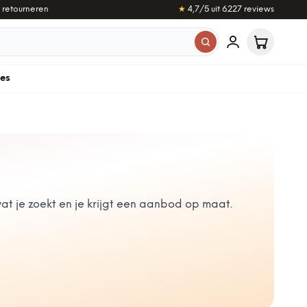
 retourneren
★
4,7
/5 uit
6.227
reviews
les
t je zoekt en je krijgt een aanbod op maat.