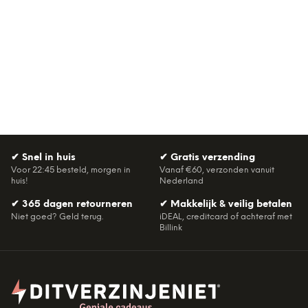
✔
Snel in huis
✔
Gratis verzending
Voor 22:45 besteld, morgen in
Vanaf €60, verzonden vanuit
huis!
Nederland
✔
365 dagen retourneren
✔
Makkelijk & veilig betalen
Niet goed? Geld terug.
iDEAL, creditcard of achteraf met
Billink