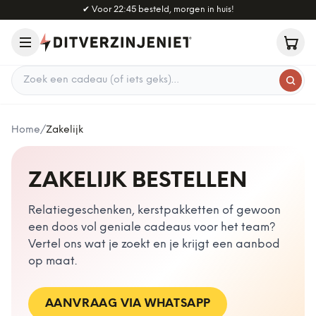
Naar hoofdinhoud
✔
Voor 22:45 besteld, morgen in huis!
Zoek een cadeau
Home
/
Zakelijk
ZAKELIJK BESTELLEN
Relatiegeschenken, kerstpakketten of gewoon
een doos vol geniale cadeaus voor het team?
Vertel ons wat je zoekt en je krijgt een aanbod
op maat.
AANVRAAG VIA WHATSAPP