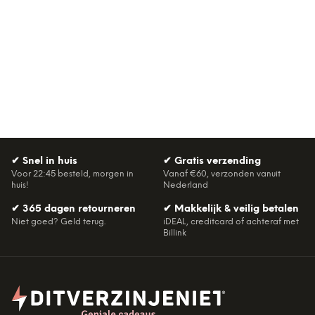
✔
Snel in huis
✔
Gratis verzending
Voor 22:45 besteld, morgen in
Vanaf €60, verzonden vanuit
huis!
Nederland
✔
365 dagen retourneren
✔
Makkelijk & veilig betalen
Niet goed? Geld terug.
iDEAL, creditcard of achteraf met
Billink