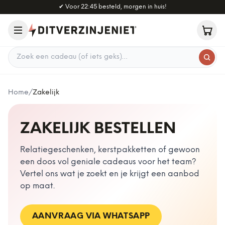
Naar hoofdinhoud
✔
Voor 22:45 besteld, morgen in huis!
Zoek een cadeau
Home
/
Zakelijk
ZAKELIJK BESTELLEN
Relatiegeschenken, kerstpakketten of gewoon
een doos vol geniale cadeaus voor het team?
Vertel ons wat je zoekt en je krijgt een aanbod
op maat.
AANVRAAG VIA WHATSAPP